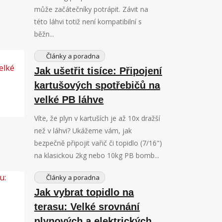
může začátečníky potrápit. Závit na
této láhvi totiž není kompatibilní s
běžn...
Články a poradna
Jak ušetřit tisíce: Připojení
kartušových spotřebičů na
velké PB láhve
Víte, že plyn v kartuších je až 10x dražší
než v láhvi? Ukážeme vám, jak
bezpečně připojit vařič či topidlo (7/16")
na klasickou 2kg nebo 10kg PB bomb...
Články a poradna
Jak vybrat topidlo na
terasu: Velké srovnání
plynových a elektrických