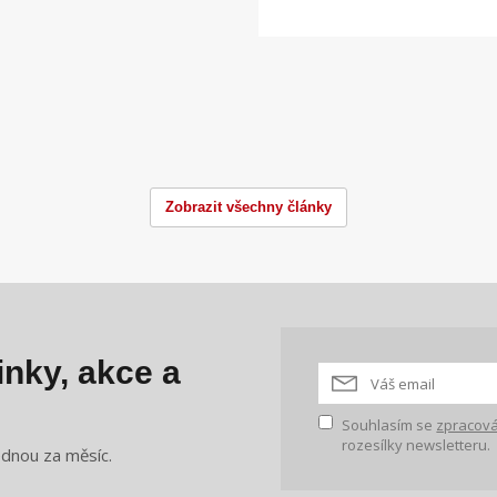
Zobrazit všechny články
nky, akce a
Souhlasím se
zpracová
rozesílky newsletteru.
ednou za měsíc.