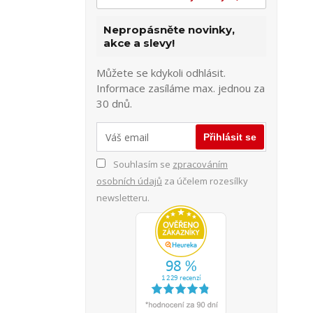
Nepropásněte novinky,
akce a slevy!
Můžete se kdykoli odhlásit.
Informace zasíláme max. jednou za
30 dnů.
Přihlásit se
Souhlasím se
zpracováním
osobních údajů
za účelem rozesílky
newsletteru.