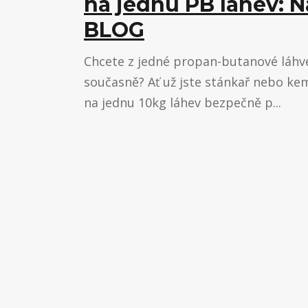
na jednu PB láhev: N
BLOG
Chcete z jedné propan-butanové láhve 
současně? Ať už jste stánkař nebo ke
na jednu 10kg láhev bezpečně p...