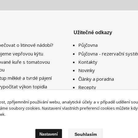
Užitečné odkazy
pečovat o litinové nádobí?
Půjčovna
lujeme vepřovou kýtu
Půjčovna - rezervační syst
lované kuře s tomatovou
Kontakty
sou
Novinky
tup měkké a tvrdé pájení
Články a poradna
vypočítat výkon topidla
Recepty
ebný k vytopení prostoru či
nosti ?
st, zpříjemnění používání webu, analytické účely a v případě udělení so
íváme soubory cookies. Nastavení vlastních preferencí cookies můžete kdy
ek.
Nastavení
Souhlasím
Upravit sběr cookies.