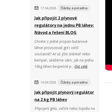
Články a poradna
17.04.2026
Jak připojit 2 plynové
regulátory na jednu PB láhev:
Návod a řešení BLOG
Chcete z jedné propan-butanové
láhve provozovat gril i vařič
současně? Ať už jste stánkař nebo
kempař, ukážeme vám, jak na jednu
10kg láhev bezpečně p...
číst celé
Články a poradna
10.04.2026
Jak připojit plynový regulátor
na 2 kg PB láhev
Připojení grilu, vařiče nebo topidla na