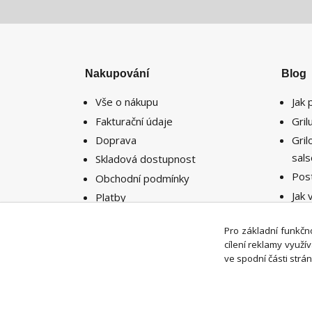
Nakupování
Blog
Vše o nákupu
Jak 
Fakturační údaje
Gri
Doprava
Gri
sal
Skladová dostupnost
Pos
Obchodní podmínky
Jak 
Platby
potř
Reklamace
míst
Pro základní funkčno
Vrácení zboží
cílení reklamy využ
ve spodní části strán