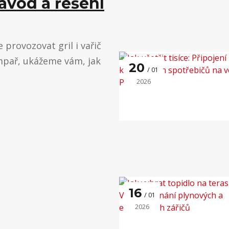
ávod a řešení
provozovat gril i vařič
mpař, ukážeme vám, jak
20
01
2026
16
01
2026