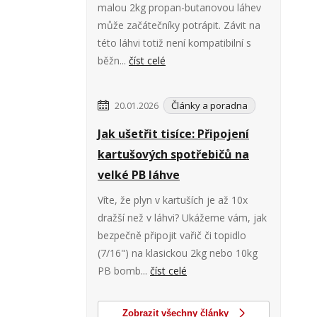
malou 2kg propan-butanovou láhev
může začátečníky potrápit. Závit na
této láhvi totiž není kompatibilní s
běžn...
číst celé
Články a poradna
20.01.2026
Jak ušetřit tisíce: Připojení
kartušových spotřebičů na
velké PB láhve
Víte, že plyn v kartuších je až 10x
dražší než v láhvi? Ukážeme vám, jak
bezpečně připojit vařič či topidlo
(7/16") na klasickou 2kg nebo 10kg
PB bomb...
číst celé
Zobrazit všechny články