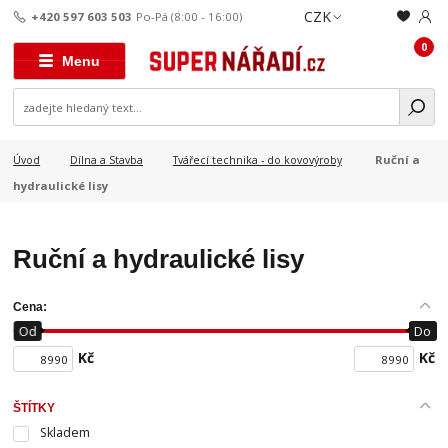
CZK
+420 597 603 503
Po-Pá (8:00 - 16:00)
0
Menu
Ruční a
Úvod
Dílna a Stavba
Tvářecí technika - do kovovýroby
hydraulické lisy
Ruční a hydraulické lisy
Cena:
Od
Do
Kč
Kč
ŠTÍTKY
Skladem