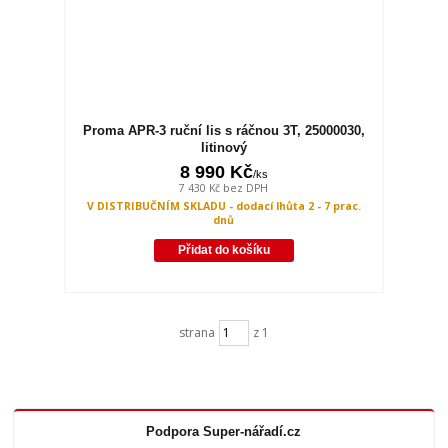
Proma APR-3 ruční lis s ráčnou 3T, 25000030,
litinový
8 990 Kč
/
ks
7 430 Kč
bez DPH
V DISTRIBUČNÍM SKLADU - dodací lhůta 2 - 7 prac.
dnů
Přidat do košíku
strana
z 1
Podpora Super-nářadí.cz