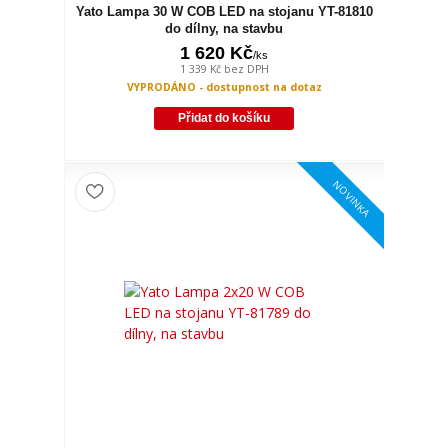
Yato Lampa 30 W COB LED na stojanu YT-81810
do dílny, na stavbu
1 620 Kč
/
ks
1 339 Kč
bez DPH
VYPRODÁNO - dostupnost na dotaz
Přidat do košíku
NOVINKA