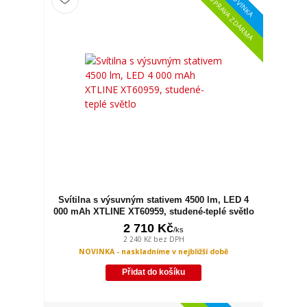
NOVINKA
DOPRAVA ZDARMA
Svítilna s výsuvným stativem 4500 lm, LED 4
000 mAh XTLINE XT60959, studené-teplé světlo
2 710 Kč
/
ks
2 240 Kč
bez DPH
NOVINKA - naskladníme v nejbližší době
Přidat do košíku