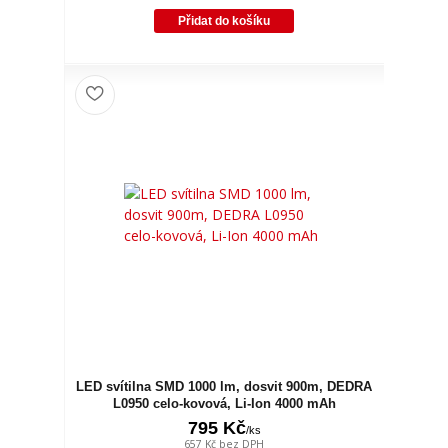
Přidat do košíku
LED svítilna SMD 1000 lm, dosvit 900m, DEDRA
L0950 celo-kovová, Li-Ion 4000 mAh
795 Kč
/
ks
657 Kč
bez DPH