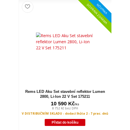
NOVINKA
DOPRAVA ZDARMA
Rems LED Aku Set stavební reflektor Lumen
2800, Li-Ion 22 V Set 175211
10 590 Kč
/
ks
8 752 Kč
bez DPH
V DISTRIBUČNÍM SKLADU - dodací lhůta 2 - 7 prac. dnů
Přidat do košíku