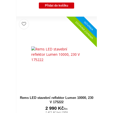
Přidat do košíku
NOVINKA
DOPRAVA ZDARMA
Rems LED stavební reflektor Lumen 10000, 230
V 175222
2 990 Kč
/
ks
2 471 Kč
bez DPH