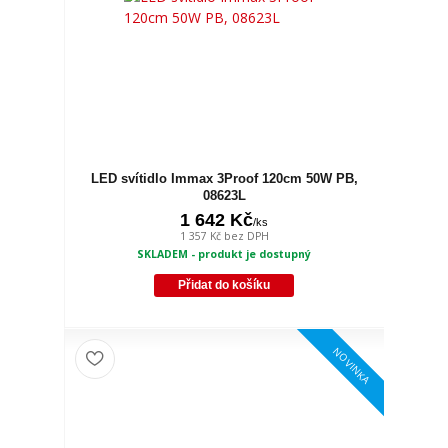
LED svítidlo Immax 3Proof 120cm 50W PB,
08623L
1 642 Kč
/
ks
1 357 Kč
bez DPH
SKLADEM - produkt je dostupný
Přidat do košíku
NOVINKA