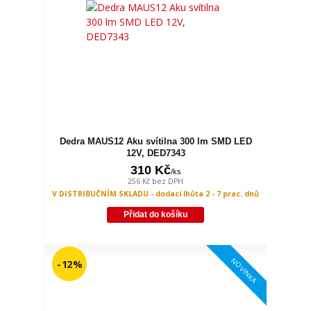
Dedra MAUS12 Aku svítilna 300 lm SMD LED
12V, DED7343
310 Kč
/
ks
256 Kč
bez DPH
V DISTRIBUČNÍM SKLADU - dodací lhůta 2 - 7 prac. dnů
Přidat do košíku
NOVINKA
- 12 %