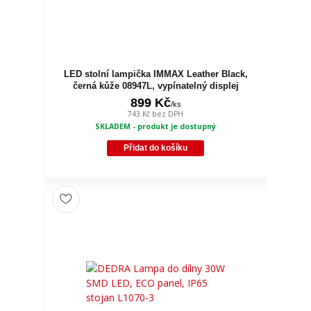
LED stolní lampička IMMAX Leather Black,
černá kůže 08947L, vypínatelný displej
899 Kč
/
ks
743 Kč
bez DPH
SKLADEM - produkt je dostupný
Přidat do košíku