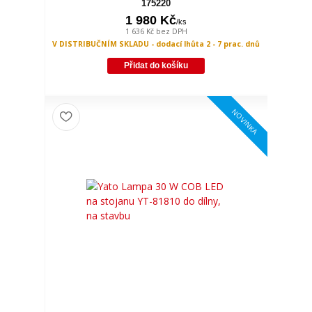
175220
1 980 Kč
/
ks
1 636 Kč
bez DPH
V DISTRIBUČNÍM SKLADU - dodací lhůta 2 - 7 prac. dnů
Přidat do košíku
NOVINKA