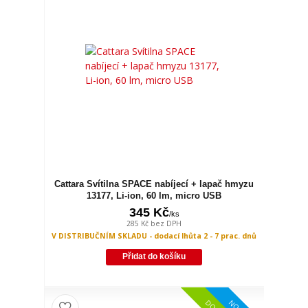
Cattara Svítilna SPACE nabíjecí + lapač hmyzu
13177, Li-ion, 60 lm, micro USB
345 Kč
/
ks
285 Kč
bez DPH
V DISTRIBUČNÍM SKLADU - dodací lhůta 2 - 7 prac. dnů
Přidat do košíku