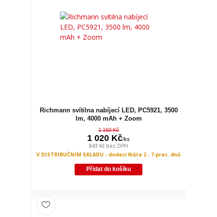
Richmann svítilna nabíjecí LED, PC5921, 3500
lm, 4000 mAh + Zoom
1 160 Kč
1 020 Kč
/
ks
843 Kč
bez DPH
V DISTRIBUČNÍM SKLADU - dodací lhůta 2 - 7 prac. dnů
Přidat do košíku