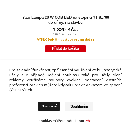
Yato Lampa 20 W COB LED na stojanu YT-81788
do dílny, na stavbu
1 320 Kč
/
ks
1 091 Kč
bez DPH
VYPRODÁNO - dostupnost na dotaz
Přidat do košíku
Pro základní funkčnost, zpříjemnění používání webu, analytické
účely a v případě udělení souhlasu také pro účely cílení
reklamy využíváme soubory cookies. Nastavení vlastních
preferencí cookies můžete kdykoli upravit odkazem ve spodní
části stránek.
Souhlasím
Nastavení
Souhlas můžete odmítnout
zde
.