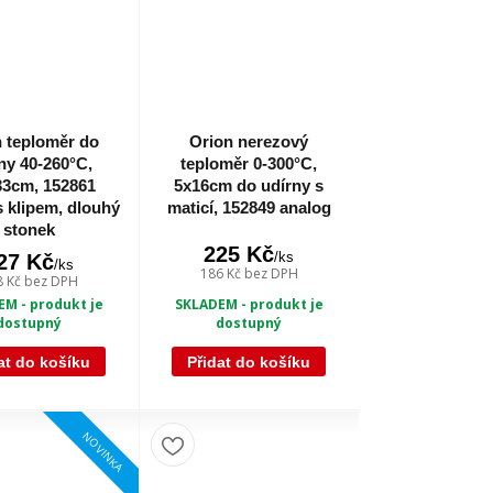
 teploměr do
Orion nerezový
ny 40-260°C,
teploměr 0-300°C,
33cm, 152861
5x16cm do udírny s
s klipem, dlouhý
maticí, 152849 analog
stonek
225 Kč
/
ks
27 Kč
/
ks
186 Kč
bez DPH
8 Kč
bez DPH
SKLADEM - produkt je
M - produkt je
dostupný
dostupný
at do košíku
Přidat do košíku
NOVINKA