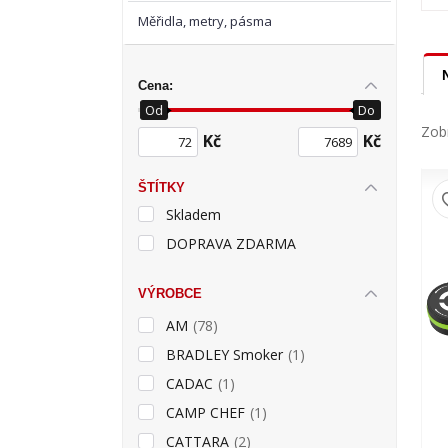
Měřidla, metry, pásma
Cena:
Od
Do
Zobr
Kč
Kč
ŠTÍTKY
Skladem
DOPRAVA ZDARMA
VÝROBCE
AM
(78)
BRADLEY Smoker
(1)
CADAC
(1)
CAMP CHEF
(1)
CATTARA
(2)