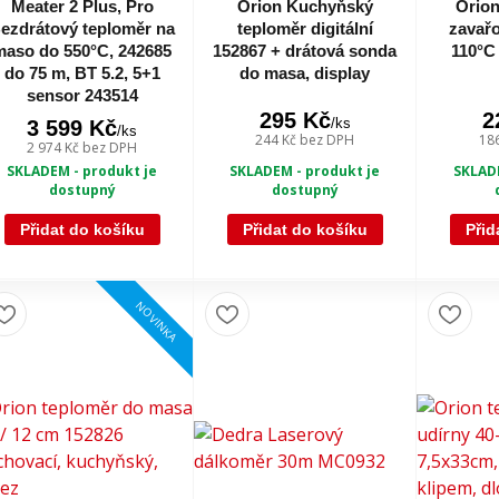
Meater 2 Plus, Pro
Orion Kuchyňský
Orion
ezdrátový teploměr na
teploměr digitální
zavařo
maso do 550°C, 242685
152867 + drátová sonda
110°C
do 75 m, BT 5.2, 5+1
do masa, display
sensor 243514
295 Kč
2
/
ks
3 599 Kč
/
ks
244 Kč
bez DPH
18
2 974 Kč
bez DPH
SKLADEM - produkt je
SKLADE
SKLADEM - produkt je
dostupný
dostupný
Přidat do košíku
Přidat do košíku
Přid
NOVINKA