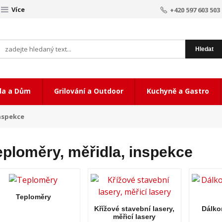
Více
+420 597 603 503
Hledat
da a Dům
Grilování a Outdoor
Kuchyně a Gastro
nspekce
eploměry, měřidla, inspekce
Teploměry
Křížové stavební lasery,
Dálko
měřicí lasery