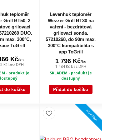
huk teploměr
Levenhuk teploměr
 Grill BT50, 2
Wezzer Grill BT30 na
tové grilovací
vaření - bezdrátová
57210269 DUO,
grilovací sonda,
m max. 300°C,
57210268, do 90m max.
kace ToGrill
300°C kompatibilita s
app ToGrill
366 Kč
/
ks
1 796 Kč
/
ks
55 Kč
bez DPH
1 484 Kč
bez DPH
M - produkt je
SKLADEM - produkt je
dostupný
dostupný
at do košíku
Přidat do košíku
NOVINKA