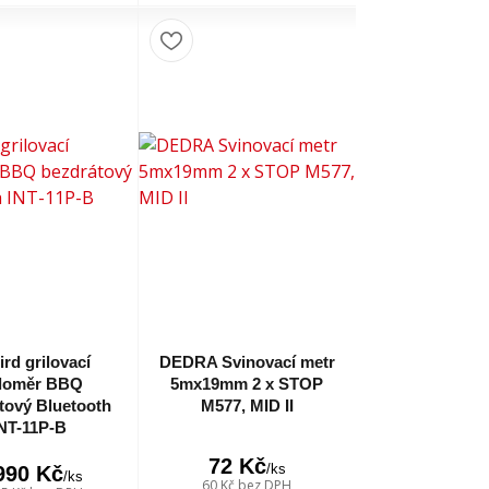
ird grilovací
DEDRA Svinovací metr
ploměr BBQ
5mx19mm 2 x STOP
tový Bluetooth
M577, MID II
NT-11P-B
72 Kč
/
ks
990 Kč
/
ks
60 Kč
bez DPH