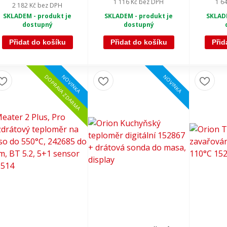
1 116 Kč
bez DPH
1 6
2 182 Kč
bez DPH
SKLADEM - produkt je
SKLADE
SKLADEM - produkt je
dostupný
dostupný
Přidat do košíku
Přidat do košíku
Přid
NOVINKA
NOVINKA
DOPRAVA ZDARMA