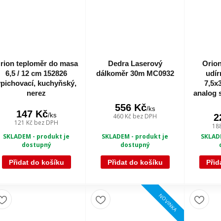
rion teploměr do masa
Dedra Laserový
Orion
6,5 / 12 cm 152826
dálkoměr 30m MC0932
udír
pichovací, kuchyňský,
7,5x
nerez
analog 
556 Kč
/
ks
147 Kč
/
ks
460 Kč
bez DPH
2
121 Kč
bez DPH
18
SKLADEM - produkt je
SKLADEM - produkt je
SKLADE
dostupný
dostupný
Přidat do košíku
Přidat do košíku
Přid
NOVINKA