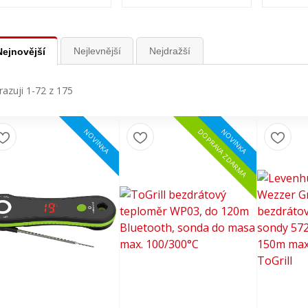
Nejlevnější
Nejdražší
Nejnovější
azuji 1-72 z 175
NOVINKA
NOVINKA
DOPRAVA ZDARMA