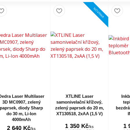
NOVINKA
Dedra Laser Multilaser
XTLINE Laser
Inkb
3D MC0907, zelený
samonivelační křížový,
te
paprsek, diody Sharp
zelený paprsek do 20 m,
bezdrá
do 30 m, Li-Ion
XT130518, 2xAA (1,5 V)
I
4000mAh
1 350 Kč
1 
/
ks
2 640 Kč
/
ks