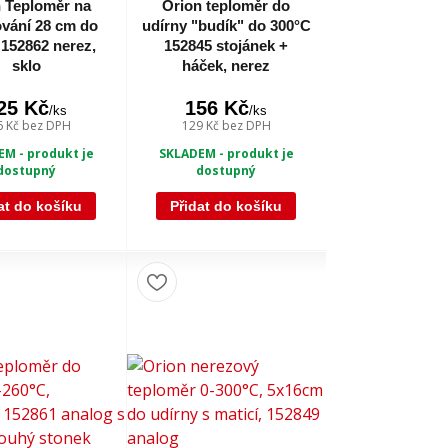
 Teploměr na
Orion teploměr do
vání 28 cm do
udírny "budík" do 300°C
 152862 nerez,
152845 stojánek +
sklo
háček, nerez
25 Kč
156 Kč
/
ks
/
ks
6 Kč
bez DPH
129 Kč
bez DPH
M - produkt je
SKLADEM - produkt je
dostupný
dostupný
at do košíku
Přidat do košíku