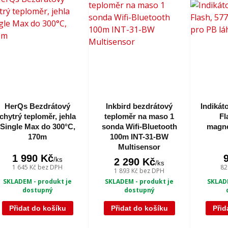
HerQs Bezdrátový
Inkbird bezdrátový
Indikát
chytrý teploměr, jehla
teploměr na maso 1
Fl
Single Max do 300°C,
sonda Wifi-Bluetooth
magne
170m
100m INT-31-BW
Multisensor
1 990 Kč
/
ks
2 290 Kč
/
ks
1 645 Kč
bez DPH
82
1 893 Kč
bez DPH
SKLADEM - produkt je
SKLADE
SKLADEM - produkt je
dostupný
dostupný
Přidat do košíku
Přidat do košíku
Přid