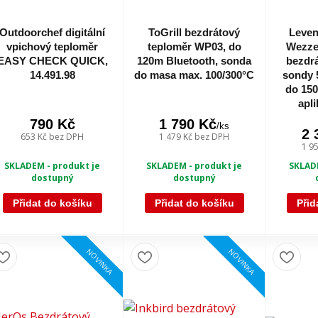
Outdoorchef digitální
ToGrill bezdrátový
Leven
vpichový teploměr
teploměr WP03, do
Wezzer
EASY CHECK QUICK,
120m Bluetooth, sonda
bezdrá
14.491.98
do masa max. 100/300°C
sondy 
do 150
apli
790 Kč
1 790 Kč
/
ks
2 
653 Kč
bez DPH
1 479 Kč
bez DPH
1 9
SKLADE
SKLADEM - produkt je
SKLADEM - produkt je
dostupný
dostupný
Přidat do košíku
Přidat do košíku
Přid
NOVINKA
NOVINKA