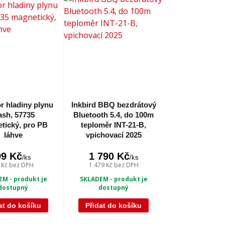
or hladiny plynu
Inkbird BBQ bezdrátový
ash, 57735
Bluetooth 5.4, do 100m
tický, pro PB
teploměr INT-21-B,
láhve
vpichovací 2025
99 Kč
1 790 Kč
/
ks
/
ks
 Kč
bez DPH
1 479 Kč
bez DPH
M - produkt je
SKLADEM - produkt je
dostupný
dostupný
at do košíku
Přidat do košíku