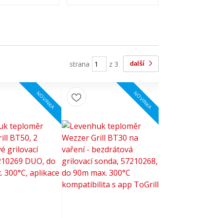
strana
z 3
další
NOVINKA
NOVINKA