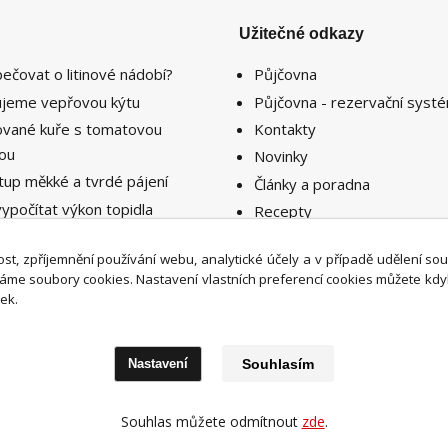
Užitečné odkazy
pečovat o litinové nádobí?
Půjčovna
lujeme vepřovou kýtu
Půjčovna - rezervační syst
lované kuře s tomatovou
Kontakty
sou
Novinky
tup měkké a tvrdé pájení
Články a poradna
vypočítat výkon topidla
Recepty
ebný k vytopení prostoru či
nosti ?
st, zpříjemnění používání webu, analytické účely a v případě udělení so
íváme soubory cookies. Nastavení vlastních preferencí cookies můžete kdy
ek.
Nastavení
Souhlasím
Upravit sběr cookies.
Souhlas můžete odmítnout
zde
.
Super-naradi.cz 2026