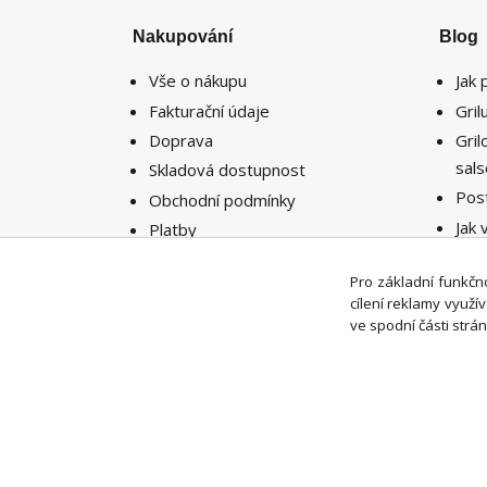
Nakupování
Blog
Vše o nákupu
Jak 
Fakturační údaje
Gri
Doprava
Gri
sal
Skladová dostupnost
Pos
Obchodní podmínky
Jak 
Platby
potř
Reklamace
míst
Pro základní funkčno
Vrácení zboží
cílení reklamy využ
ve spodní části strán