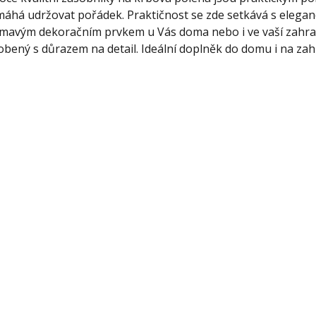
áhá udržovat pořádek. Praktičnost se zde setkává s eleganc
ímavým dekoračním prvkem u Vás doma nebo i ve vaší zahrad
obený s důrazem na detail. Ideální doplněk do domu i na za