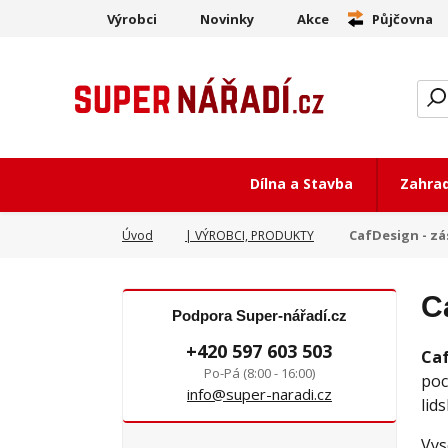
Výrobci
Novinky
Akce
Půjčovna
Dílna a Stavba
Zahra
CafDesign - zá
Úvod
| VÝROBCI, PRODUKTY
C
Podpora Super-nářadí.cz
+420 597 603 503
Ca
Po-Pá (8:00 - 16:00)
poc
info@super-naradi.cz
lid
Vys