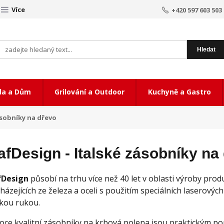
Více
+420 597 603 503
Hledat
da a Dům
Grilování a Outdoor
Kuchyně a Gastro
sobníky na dřevo
afDesign - Italské zásobníky na
fDesign
působí na trhu více než 40 let v oblasti výroby pro
házejících ze železa a oceli s použitím speciálních laserový
skou rukou.
oce kvalitní zásobníky na krbová polena jsou praktickým po