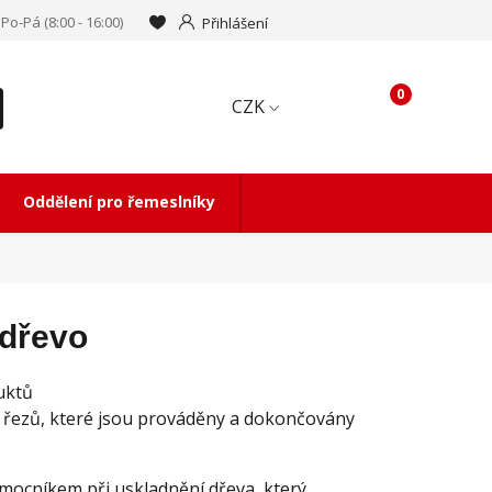
Po-Pá (8:00 - 16:00)
Přihlášení
0
CZK
Oddělení pro řemeslníky
 dřevo
duktů
ch řezů, které jsou prováděny a dokončovány
mocníkem při uskladnění dřeva, který