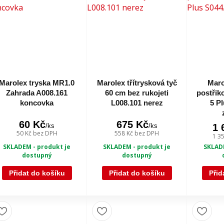
Marolex tryska MR1.0
Marolex třítrysková tyč
Maro
Zahrada A008.161
60 cm bez rukojeti
postřik
koncovka
L008.101 nerez
5 P
60 Kč
675 Kč
/
ks
/
ks
1 
50 Kč
bez DPH
558 Kč
bez DPH
1 3
SKLADEM - produkt je
SKLADEM - produkt je
SKLADE
dostupný
dostupný
Přidat do košíku
Přidat do košíku
Přid