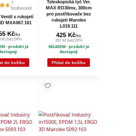
Teleskopická tyč Ver.
1
hodnocení
MAX RO30mx, 300cm
pro postřikovače bez
Ventil s rukojetí
rukojeti Marolex
ND MXA067.161
L019.111
55 Kč
425 Kč
/
ks
/
ks
8 Kč
bez DPH
351 Kč
bez DPH
M - produkt je
SKLADEM - produkt je
dostupný
dostupný
at do košíku
Přidat do košíku