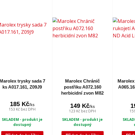
Marolex trysky sada 7
Marolex Chránič
Marolex 
ks A017.161, Z09J9
postřiku A072.160
A065.16
herbicidní zvon M82
185 Kč
/
ks
149 Kč
1
/
ks
153 Kč
bez DPH
123 Kč
bez DPH
15
SKLADEM - produkt je
SKLADE
SKLADEM - produkt je
dostupný
dostupný