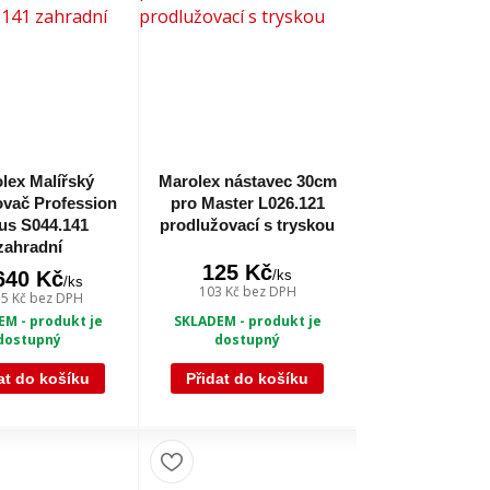
lex Malířský
Marolex nástavec 30cm
ovač Profession
pro Master L026.121
lus S044.141
prodlužovací s tryskou
zahradní
125 Kč
/
ks
640 Kč
/
ks
103 Kč
bez DPH
55 Kč
bez DPH
SKLADEM - produkt je
M - produkt je
dostupný
dostupný
at do košíku
Přidat do košíku