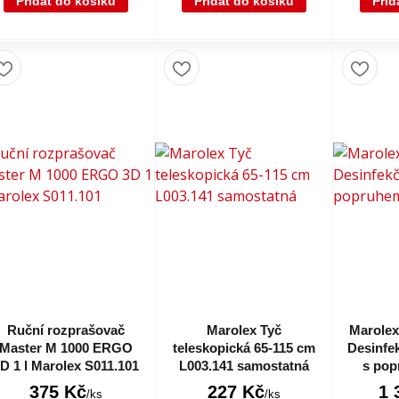
Přidat do košíku
Přidat do košíku
Přid
Ruční rozprašovač
Marolex Tyč
Marolex 
Master M 1000 ERGO
teleskopická 65-115 cm
Desinfe
D 1 l Marolex S011.101
L003.141 samostatná
s pop
375 Kč
227 Kč
1 
/
ks
/
ks