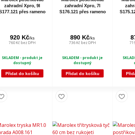
zahradní Xpro, 9l
zahradní Xpro, 7l
zahr
S177.121 přes rameno
S176.121 přes rameno
S175.1
920 Kč
890 Kč
8
/
ks
/
ks
760 Kč
bez DPH
736 Kč
bez DPH
71
SKLADEM - produkt je
SKLADEM - produkt je
SKLADE
dostupný
dostupný
Přidat do košíku
Přidat do košíku
Přid