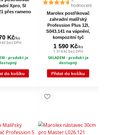
hodnocení
adní Xpro, 5l
21 přes rameno
Marolex postřikovač
zahradní malířský
Profession Plus 12l,
S043.141 na vápnění,
70 Kč
kompozitní tyč
/
ks
9 Kč
bez DPH
1 590 Kč
/
ks
1 314 Kč
bez DPH
M - produkt je
SKLADEM - produkt je
dostupný
dostupný
at do košíku
Přidat do košíku