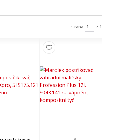
strana
z 1
3
x postřikovač