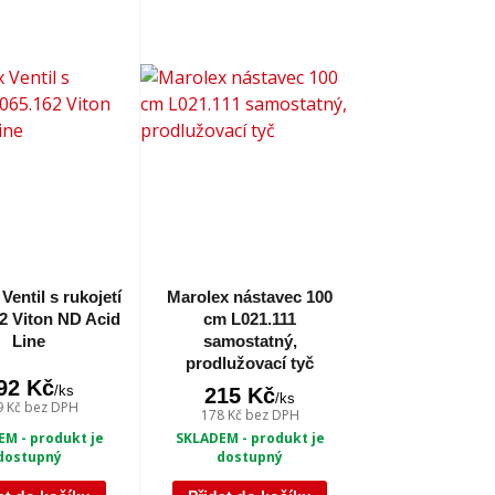
Ventil s rukojetí
Marolex nástavec 100
2 Viton ND Acid
cm L021.111
Line
samostatný,
prodlužovací tyč
92 Kč
/
ks
215 Kč
/
ks
9 Kč
bez DPH
178 Kč
bez DPH
M - produkt je
SKLADEM - produkt je
dostupný
dostupný