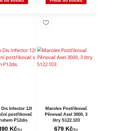
at do košíku
Přidat do košíku
Dis Infector 12l
Marolex Postřikovač
kční postřikovač
Pěnovač Axel 3000, 3
ruhem P12dis
litry S122.103
390 Kč
679 Kč
/
ks
/
ks