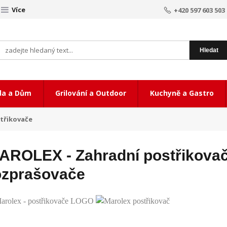
Více
+420 597 603 503
Hledat
da a Dům
Grilování a Outdoor
Kuchyně a Gastro
třikovače
AROLEX - Zahradní postřikova
ozprašovače