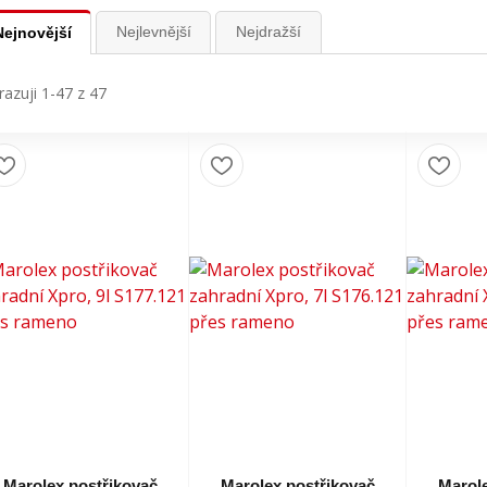
Nejlevnější
Nejdražší
Nejnovější
azuji 1-47 z 47
Marolex postřikovač
Marolex postřikovač
Marole