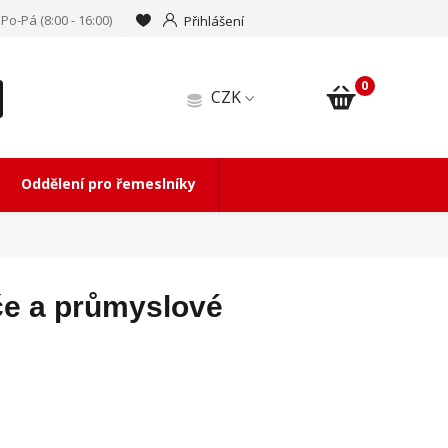
Po-Pá (8:00 - 16:00)
Přihlášení
0
CZK
Oddělení pro řemeslníky
če a průmyslové