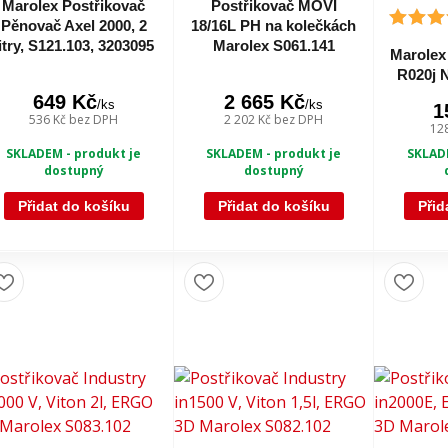
Marolex Postřikovač
Postřikovač MOVI
Pěnovač Axel 2000, 2
18/16L PH na kolečkách
litry, S121.103, 3203095
Marolex S061.141
Marolex 
R020j 
649 Kč
2 665 Kč
/
ks
/
ks
1
536 Kč
bez DPH
2 202 Kč
bez DPH
12
SKLADEM - produkt je
SKLADEM - produkt je
SKLADE
dostupný
dostupný
Přidat do košíku
Přidat do košíku
Přid