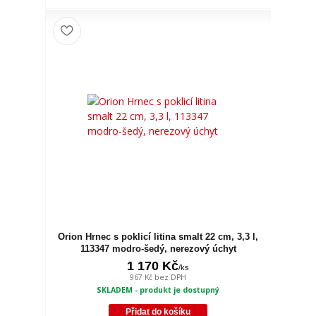
Orion Hrnec s poklicí litina smalt 22 cm, 3,3 l,
113347 modro-šedý, nerezový úchyt
1 170 Kč
/
ks
967 Kč
bez DPH
SKLADEM - produkt je dostupný
Přidat do košíku