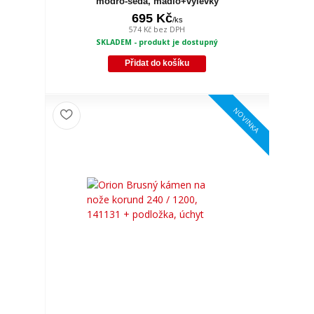
modro-šedá, madlo+výlevky
695 Kč
/
ks
574 Kč
bez DPH
SKLADEM - produkt je dostupný
Přidat do košíku
NOVINKA