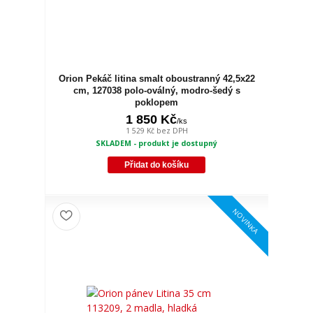
Orion Pekáč litina smalt oboustranný 42,5x22
cm, 127038 polo-oválný, modro-šedý s
poklopem
1 850 Kč
/
ks
1 529 Kč
bez DPH
SKLADEM - produkt je dostupný
Přidat do košíku
NOVINKA