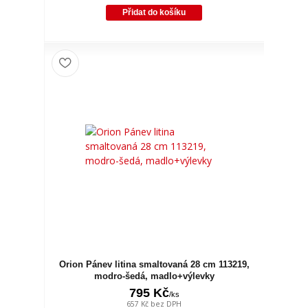
Přidat do košíku
Orion Pánev litina smaltovaná 28 cm 113219,
modro-šedá, madlo+výlevky
795 Kč
/
ks
657 Kč
bez DPH