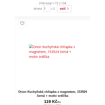
Zobrazuji 1-72 z 104
strana
z 2
další
Orion Kuchyňská chňapka s magnetem, 153924
černá + motiv srdíčka
119 Kč
/
ks