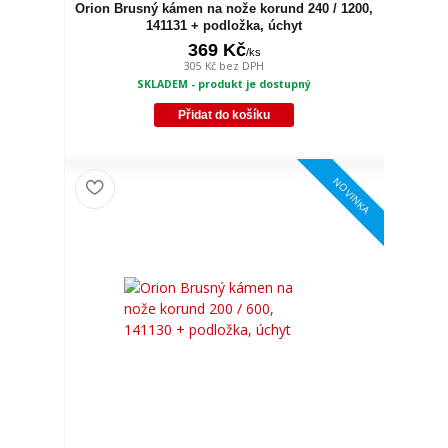
Orion Brusný kámen na nože korund 240 / 1200,
141131 + podložka, úchyt
369 Kč
/
ks
305 Kč
bez DPH
SKLADEM - produkt je dostupný
Přidat do košíku
NOVINKA