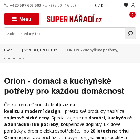
CZK
+420 597 603 503
Po-Pá (8:00 - 16:00)
0
Menu
ORION - kuchyňské potřeby,
Úvod
| VÝROBCI, PRODUKTY
domácnost
Orion - domácí a kuchyňské
potřeby pro každou domácnost
Česká forma Orion klade
důraz na
kvalitu a moderní design
. I přesto své produkty nabízí za
zajímavě nizké ceny
. Specializuje se na
domácí, kuchyňské
a zahrádkářské potřeby
, koupelnové doplňky, úklidové
pomůcky a drobné elektrospotřebiče. I po
20 letech na trhu
Orion
nepřestává přicházet s novými originálními produkty a