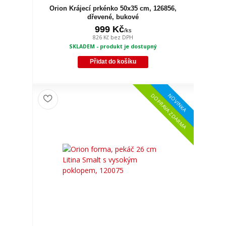
Orion Krájecí prkénko 50x35 cm, 126856,
dřevené, bukové
999 Kč
/
ks
826 Kč
bez DPH
SKLADEM - produkt je dostupný
Přidat do košíku
NOVINKA
DOPRAVA ZDARMA