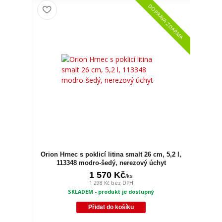
DOPRAVA ZDARMA
Orion Hrnec s poklicí litina smalt 26 cm, 5,2 l,
113348 modro-šedý, nerezový úchyt
1 570 Kč
/
ks
1 298 Kč
bez DPH
SKLADEM - produkt je dostupný
Přidat do košíku