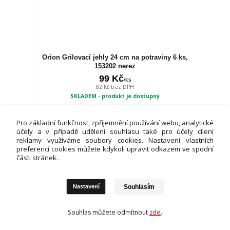
Orion Grilovací jehly 24 cm na potraviny 6 ks,
153202 nerez
99 Kč
/
ks
82 Kč
bez DPH
SKLADEM - produkt je dostupný
Přidat do košíku
Pro základní funkčnost, zpříjemnění používání webu, analytické
účely a v případě udělení souhlasu také pro účely cílení
reklamy využíváme soubory cookies. Nastavení vlastních
NOVINKA
preferencí cookies můžete kdykoli upravit odkazem ve spodní
části stránek.
Souhlasím
Nastavení
Souhlas můžete odmítnout
zde
.