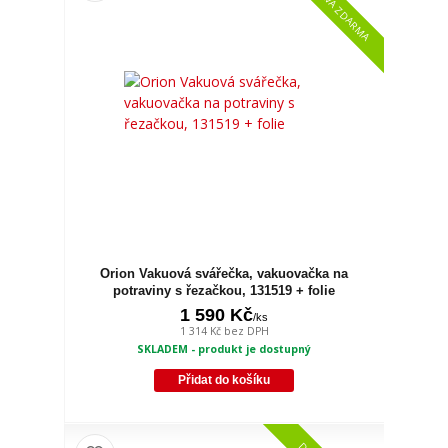
DOPRAVA ZDARMA
Orion Vakuová svářečka, vakuovačka na
potraviny s řezačkou, 131519 + folie
1 590 Kč
/
ks
1 314 Kč
bez DPH
SKLADEM - produkt je dostupný
Přidat do košíku