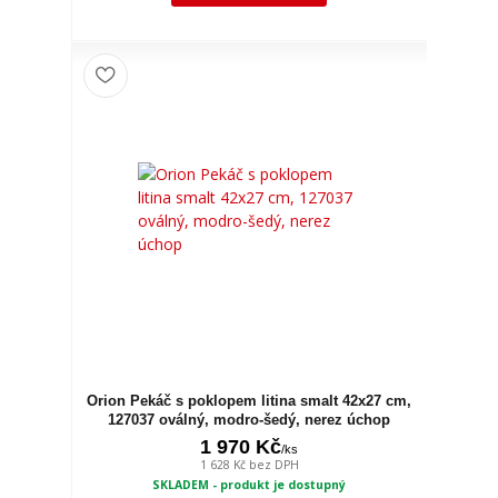
Orion Pekáč s poklopem litina smalt 42x27 cm,
127037 oválný, modro-šedý, nerez úchop
1 970 Kč
/
ks
1 628 Kč
bez DPH
SKLADEM - produkt je dostupný