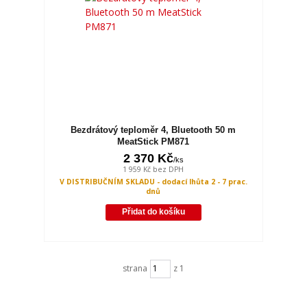
Bezdrátový teploměr 4, Bluetooth 50 m
MeatStick PM871
2 370 Kč
/
ks
1 959 Kč
bez DPH
V DISTRIBUČNÍM SKLADU - dodací lhůta 2 - 7 prac.
dnů
Přidat do košíku
strana
z 1