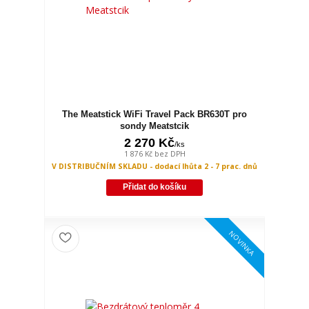
The Meatstick WiFi Travel Pack BR630T pro
sondy Meatstcik
2 270 Kč
/
ks
1 876 Kč
bez DPH
V DISTRIBUČNÍM SKLADU - dodací lhůta 2 - 7 prac. dnů
Přidat do košíku
NOVINKA