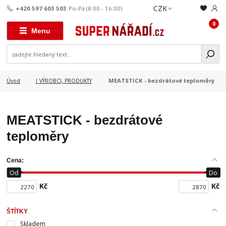
CZK
+420 597 603 503
Po-Pá (8:00 - 16:00)
0
Menu
MEATSTICK - bezdrátové teploměry
Úvod
| VÝROBCI, PRODUKTY
MEATSTICK - bezdrátové
teploměry
Cena:
Od
Do
Kč
Kč
ŠTÍTKY
Skladem