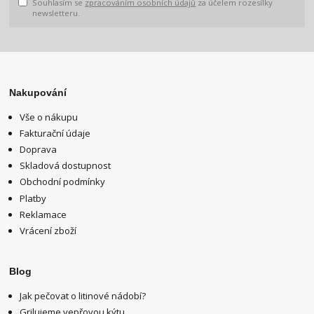
Souhlasím se
zpracováním osobních údajů
za účelem rozesílky
newsletteru.
Nakupování
Vše o nákupu
Fakturační údaje
Doprava
Skladová dostupnost
Obchodní podmínky
Platby
Reklamace
Vrácení zboží
Blog
Jak pečovat o litinové nádobí?
Grilujeme vepřovou kýtu