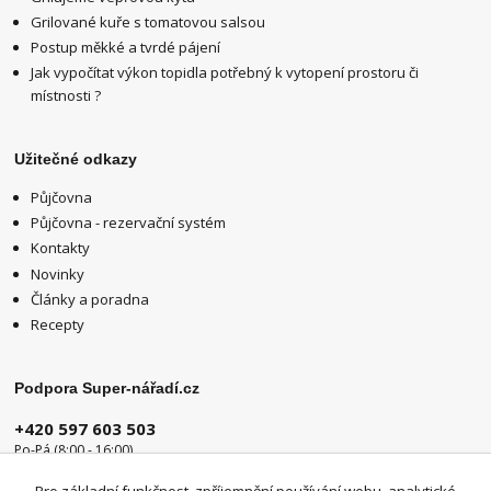
Grilované kuře s tomatovou salsou
Postup měkké a tvrdé pájení
Jak vypočítat výkon topidla potřebný k vytopení prostoru či
místnosti ?
Užitečné odkazy
Půjčovna
Půjčovna - rezervační systém
Kontakty
Novinky
Články a poradna
Recepty
Podpora Super-nářadí.cz
+420 597 603 503
Po-Pá (8:00 - 16:00)
info@super-naradi.cz