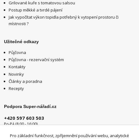
Grilované kuře s tomatovou salsou
Postup měkké a tvrdé pájení
Jak vypočítat výkon topidla potřebný k vytopení prostoru či
místnosti ?
Užitečné odkazy
Půjčovna
Půjčovna - rezervační systém
Kontakty
Novinky
Články a poradna
Recepty
Podpora Super-nářadí.cz
+420 597 603 503
Po-Pá (8:00 - 16:00)
info@super-naradi.cz
Pro základní funkčnost, zpříjemnění používání webu, analytické