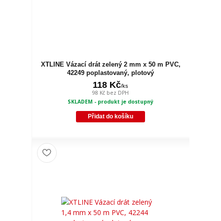
XTLINE Vázací drát zelený 2 mm x 50 m PVC,
42249 poplastovaný, plotový
118 Kč
/
ks
98 Kč
bez DPH
SKLADEM - produkt je dostupný
Přidat do košíku