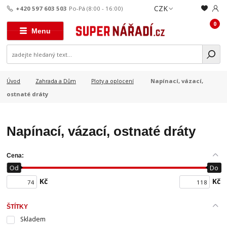
CZK
+420 597 603 503
Po-Pá (8:00 - 16:00)
0
Menu
Napínací, vázací,
Úvod
Zahrada a Dům
Ploty a oplocení
ostnaté dráty
Napínací, vázací, ostnaté dráty
Cena:
Od
Do
Kč
Kč
ŠTÍTKY
Skladem