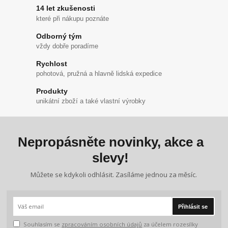
14 let zkušenosti
které při nákupu poznáte
Odborný tým
vždy dobře poradíme
Rychlost
pohotová, pružná a hlavně lidská expedice
Produkty
unikátní zboží a také vlastní výrobky
Nepropásněte novinky, akce a
slevy!
Můžete se kdykoli odhlásit. Zasíláme jednou za měsíc.
Přihlásit se
Souhlasím se
zpracováním osobních údajů
za účelem rozesílky