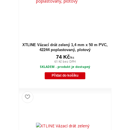
XTLINE Vázací drát zelený 1,4 mm x 50 m PVC,
42244 poplastovaný, plotový
74 Kč
/
ks
61 Kč
bez DPH
SKLADEM - produkt je dostupný
Přidat do košíku