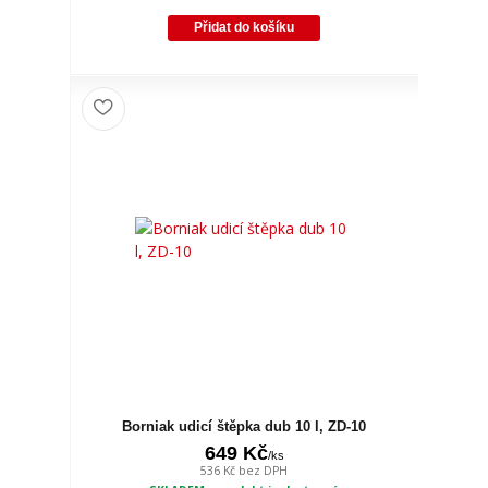
Přidat do košíku
Borniak udicí štěpka dub 10 l, ZD-10
649 Kč
/
ks
536 Kč
bez DPH