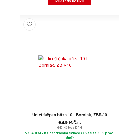
Přidat do košíku
Udicí štěpka bříza 10 l Borniak, ZBR-10
649 Kč
/
ks
649 Kč
bez DPH
SKLADEM - na centrálním skladě (u Vás za 3 - 5 prac.
dnů)