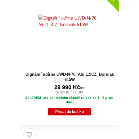
Digitální udírna UWD-N-70, Alu 1.5CZ, Borniak
615W
29 990 Kč
/
ks
24 785 Kč
bez DPH
SKLADEM - na centrálním skladě (u Vás za 3 - 5 prac.
dnů)
Přidat do košíku