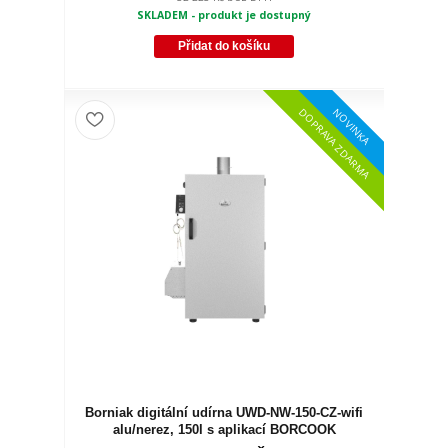
SKLADEM - produkt je dostupný
Přidat do košíku
NOVINKA
DOPRAVA ZDARMA
Borniak digitální udírna UWD-NW-150-CZ-wifi
alu/nerez, 150l s aplikací BORCOOK