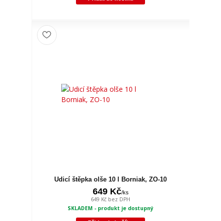
Udicí štěpka olše 10 l Borniak, ZO-10
649 Kč
/
ks
649 Kč
bez DPH
SKLADEM - produkt je dostupný