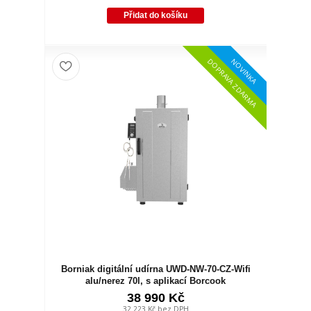
Přidat do košíku
NOVINKA
DOPRAVA ZDARMA
Borniak digitální udírna UWD-NW-70-CZ-Wifi
alu/nerez 70l, s aplikací Borcook
38 990 Kč
32 223 Kč
bez DPH