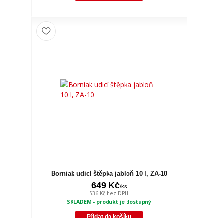
Borniak udicí štěpka jabloň 10 l, ZA-10
649 Kč
/
ks
536 Kč
bez DPH
SKLADEM - produkt je dostupný
Přidat do košíku