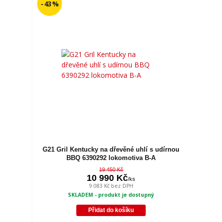
- 43 %
G21 Gril Kentucky na dřevěné uhlí s udírnou
BBQ 6390292 lokomotiva B-A
19 450 Kč
10 990 Kč
/
ks
9 083 Kč
bez DPH
SKLADEM - produkt je dostupný
Přidat do košíku