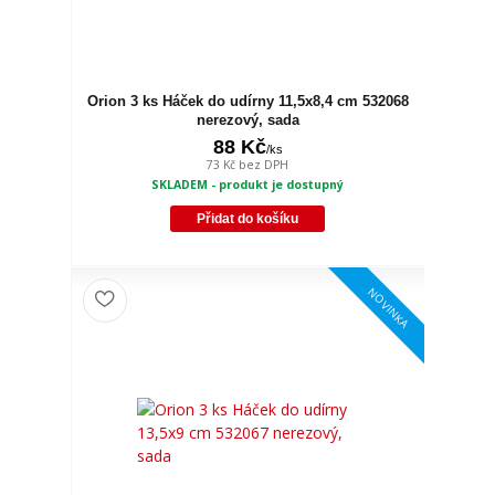
Orion 3 ks Háček do udírny 11,5x8,4 cm 532068
nerezový, sada
88 Kč
/
ks
73 Kč
bez DPH
SKLADEM - produkt je dostupný
Přidat do košíku
NOVINKA