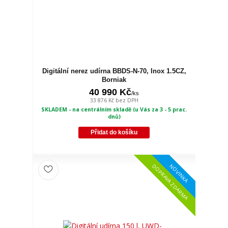
Digitální nerez udírna BBDS-N-70, Inox 1.5CZ,
Borniak
40 990 Kč
/
ks
33 876 Kč
bez DPH
SKLADEM - na centrálním skladě (u Vás za 3 - 5 prac.
dnů)
Přidat do košíku
NOVINKA
DOPRAVA ZDARMA