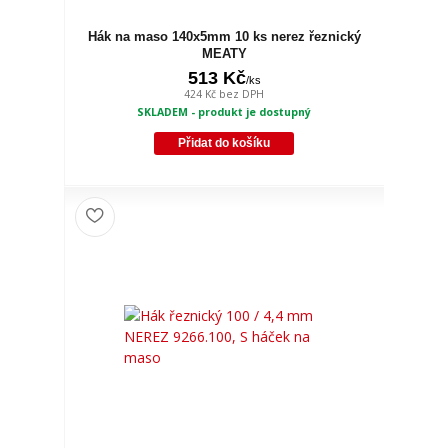
Hák na maso 140x5mm 10 ks nerez řeznický
MEATY
513 Kč
/
ks
424 Kč
bez DPH
SKLADEM - produkt je dostupný
Přidat do košíku