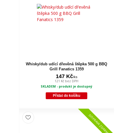
Whisky/dub udící dřevěná štěpka 500 g BBQ
Grill Fanatics 1359
147 Kč
/
ks
121 Kč
bez DPH
SKLADEM - produkt je dostupný
Přidat do košíku
DOPRAVA ZDARMA