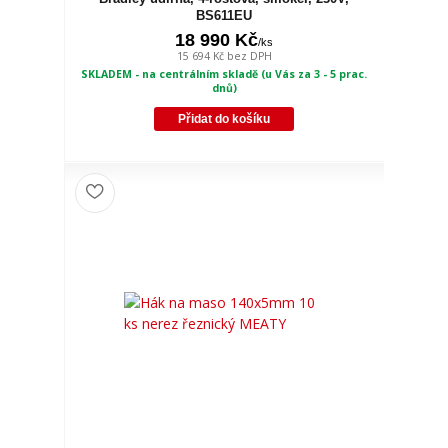
BS611EU
18 990 Kč
/
ks
15 694 Kč
bez DPH
SKLADEM - na centrálním skladě (u Vás za 3 - 5 prac.
dnů)
Přidat do košíku