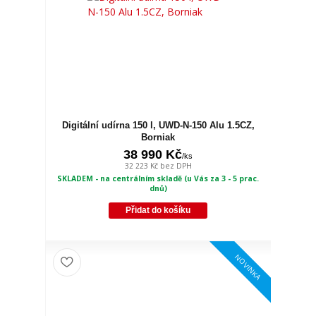
Digitální udírna 150 l, UWD-N-150 Alu 1.5CZ,
Borniak
38 990 Kč
/
ks
32 223 Kč
bez DPH
SKLADEM - na centrálním skladě (u Vás za 3 - 5 prac.
dnů)
Přidat do košíku
NOVINKA