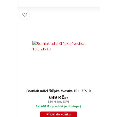
Borniak udicí štěpka švestka 10 l, ZP-10
649 Kč
/
ks
536 Kč
bez DPH
SKLADEM - produkt je dostupný
Přidat do košíku