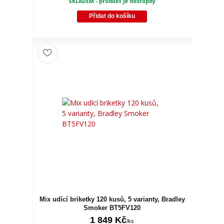
SKLADEM - produkt je dostupný
Přidat do košíku
Mix udící briketky 120 kusů, 5 varianty, Bradley
Smoker BT5FV120
1 849 Kč
/
ks