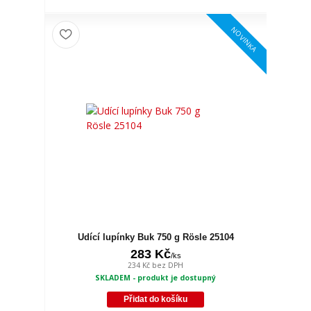
NOVINKA
Udící lupínky Buk 750 g Rösle 25104
283 Kč
/
ks
234 Kč
bez DPH
SKLADEM - produkt je dostupný
Přidat do košíku