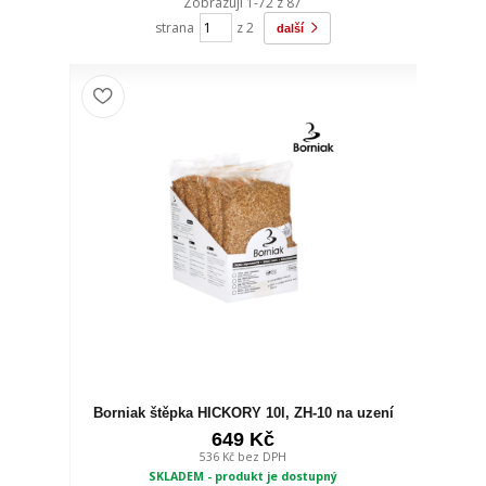
Zobrazuji 1-72 z 87
strana
z 2
další
Borniak štěpka HICKORY 10l, ZH-10 na uzení
649 Kč
536 Kč
bez DPH
SKLADEM - produkt je dostupný