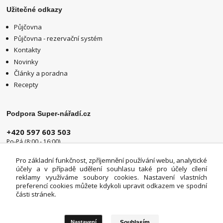
Užitečné odkazy
Půjčovna
Půjčovna - rezervační systém
Kontakty
Novinky
Články a poradna
Recepty
Podpora Super-nářadí.cz
+420 597 603 503
Po-Pá (8:00 - 16:00)
info@super-naradi.cz
Pro základní funkčnost, zpříjemnění používání webu, analytické
účely a v případě udělení souhlasu také pro účely cílení
reklamy využíváme soubory cookies. Nastavení vlastních
preferencí cookies můžete kdykoli upravit odkazem ve spodní
části stránek.
Souhlasím
Nastavení