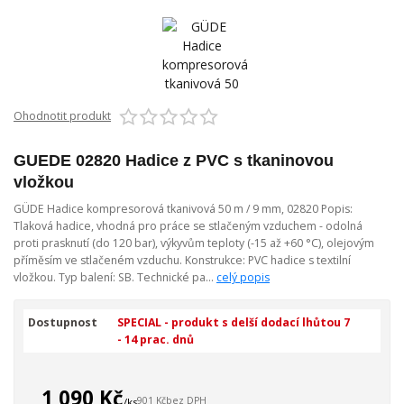
Ohodnotit produkt
GUEDE 02820 Hadice z PVC s tkaninovou
vložkou
GÜDE Hadice kompresorová tkanivová 50 m / 9 mm, 02820 Popis:
Tlaková hadice, vhodná pro práce se stlačeným vzduchem - odolná
proti prasknutí (do 120 bar), výkyvům teploty (-15 až +60 °C), olejovým
příměsím ve stlačeném vzduchu. Konstrukce: PVC hadice s textilní
vložkou. Typ balení: SB. Technické pa...
celý popis
Dostupnost
SPECIAL - produkt s delší dodací lhůtou 7
- 14 prac. dnů
1 090 Kč
901 Kč
bez DPH
/
ks