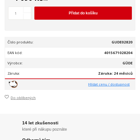
Přidat do košíku
Číslo produktu:
GUDE02820
EAN kód:
4015671028204
Výrobce:
GÜDE
Záruka:
Záruka: 24 měsíců
Hlídat cenu / dostupnost
Do oblíbených
14 let zkušenosti
které při nákupu poznáte
Odborný tým