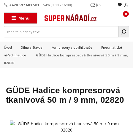
CZK
+420 597 603 503
Po-Pá (8:00 - 16:00)
0
Menu
Úvod
Dílna a Stavba
Kompresory a odvlhčovače
Pneumatické
GÜDE Hadice kompresorová tkanivová 50 m / 9 mm,
nářadí, hadice
02820
GÜDE Hadice kompresorová
tkanivová 50 m / 9 mm, 02820