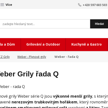
Více
+420 597 603 503
Hledat
da a Dům
Grilování a Outdoor
Kuchyně a Gastro
Weber - řada Q
Z Grily
Weber - Plynové grily
eber Grily řada Q
nové grily Weber série Q jsou
výkonné menší grily
, s který
avené
nerezovým trubkovitým hořákem
, který rovnoměrn
celánem smaltovaný grilovací rošt
vyrobený
z litiny
. Te