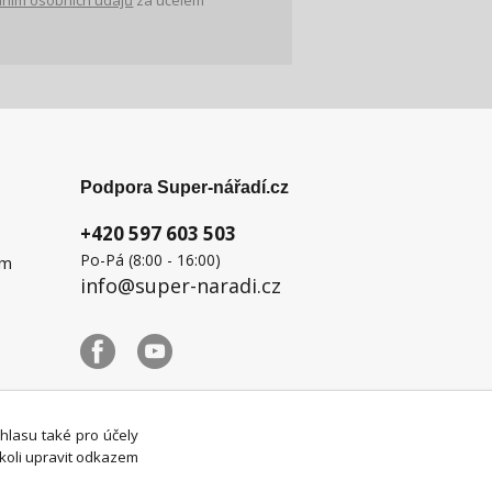
ním osobních údajů
za účelem
Podpora Super-nářadí.cz
+420 597 603 503
Po-Pá (8:00 - 16:00)
ém
info@super-naradi.cz
uhlasu také pro účely
koli upravit odkazem