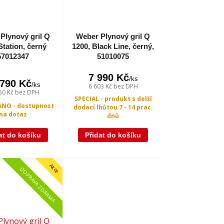
Plynový gril Q
Weber Plynový gril Q
Station, černý
1200, Black Line, černý,
57012347
51010075
7 990 Kč
/
ks
 790 Kč
/
ks
6 603 Kč
bez DPH
50 Kč
bez DPH
SPECIAL - produkt s delší
NO - dostupnost
dodací lhůtou 7 - 14 prac.
na dotaz
dnů
at do košíku
Přidat do košíku
Akce
DOPRAVA ZDARMA