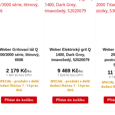
Weber Grilovací tál Q
Weber Elektrický gril Q
Weber 
00/3000 série, litinový,
1400, Dark Grey,
20
6506
tmavošedý, 52020079
postr
2 179 Kč
9 469 Kč
/
ks
/
ks
11
1 801 Kč
bez DPH
7 826 Kč
bez DPH
9 7
SPECIAL - produkt s delší
SPECIAL - produkt s delší
SPECIAL 
dodací lhůtou 7 - 14 prac.
dodací lhůtou 7 - 14 prac.
dodací l
dnů
dnů
Přidat do košíku
Přidat do košíku
Přid