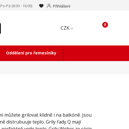
Po-Pá (8:00 - 16:00)
Přihlášení
0
CZK
Oddělení pro řemeslníky
mi můžete grilovat klidně i na balkóně. Jsou
ě distrubuuje teplo. Grily řady Q mají
n perfektně vede teplo. Grily Weber ze série