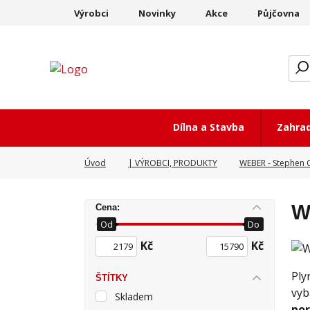
Výrobci
Novinky
Akce
Půjčovna
Dílna a Stavba
Zahra
Úvod
| VÝROBCI, PRODUKTY
WEBER - Stephen C
W
Cena:
Od
Do
Kč
Kč
Ply
ŠTÍTKY
vyb
Skladem
por