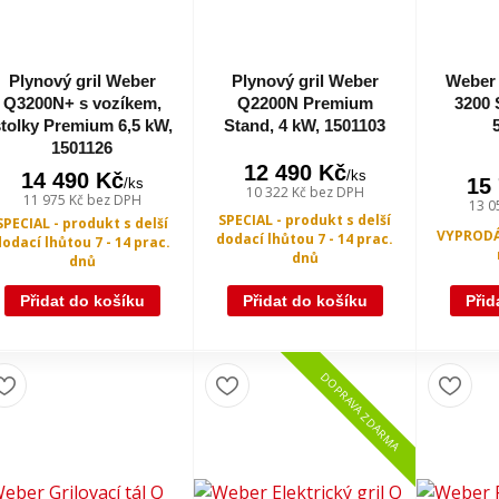
Plynový gril Weber
Plynový gril Weber
Weber 
Q3200N+ s vozíkem,
Q2200N Premium
3200 
tolky Premium 6,5 kW,
Stand, 4 kW, 1501103
1501126
12 490 Kč
/
ks
14 490 Kč
15
/
ks
10 322 Kč
bez DPH
11 975 Kč
bez DPH
13 0
SPECIAL - produkt s delší
SPECIAL - produkt s delší
VYPRODÁ
dodací lhůtou 7 - 14 prac.
dodací lhůtou 7 - 14 prac.
dnů
dnů
Přidat do košíku
Přidat do košíku
Přid
DOPRAVA ZDARMA