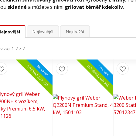
sou
skladné
a můžete s nimi
grilovat téměř kdekoliv
.
Nejlevnější
Nejdražší
Nejnovější
azuji 1-7 z 7
NOVINKA
NOVINKA
DOPRAVA ZDARMA
DOPRAVA ZDARMA