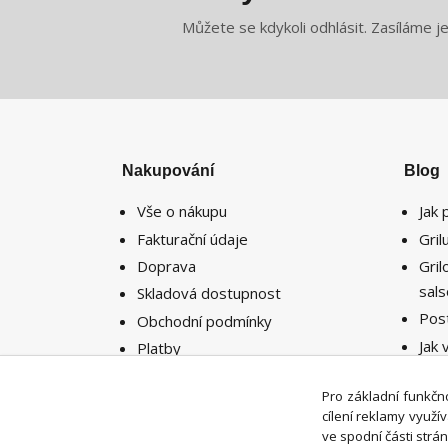
Můžete se kdykoli odhlásit. Zasíláme j
Nakupování
Blog
Vše o nákupu
Jak 
Fakturační údaje
Gri
Doprava
Gri
sal
Skladová dostupnost
Pos
Obchodní podmínky
Jak 
Platby
potř
Reklamace
míst
Pro základní funkčno
Vrácení zboží
cílení reklamy využ
ve spodní části strán