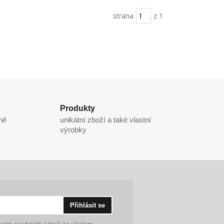
strana
z 1
Produkty
ně
unikátní zboží a také vlastní
výrobky
Přihlásit se