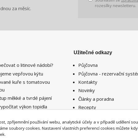
Souhlasím se
zpracová
rozesílky newsletteru.
ednou za měsíc.
Užitečné odkazy
pečovat o litinové nádobí?
Půjčovna
lujeme vepřovou kýtu
Půjčovna - rezervační syst
lované kuře s tomatovou
Kontakty
sou
Novinky
tup měkké a tvrdé pájení
Články a poradna
vypočítat výkon topidla
Recepty
ebný k vytopení prostoru či
nosti ?
st, zpříjemnění používání webu, analytické účely a v případě udělení so
íváme soubory cookies. Nastavení vlastních preferencí cookies můžete kdy
ek.