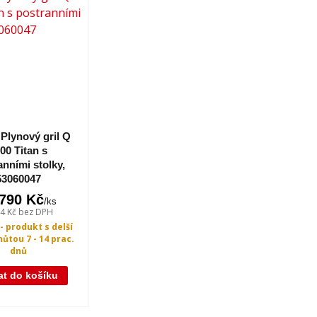
Plynový gril Q
00 Titan s
anními stolky,
53060047
 790 Kč
/
ks
44 Kč
bez DPH
- produkt s delší
hůtou 7 - 14 prac.
dnů
at do košíku