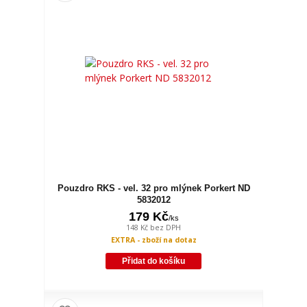
Pouzdro RKS - vel. 32 pro mlýnek Porkert ND
5832012
179 Kč
/
ks
148 Kč
bez DPH
EXTRA - zboží na dotaz
Přidat do košíku