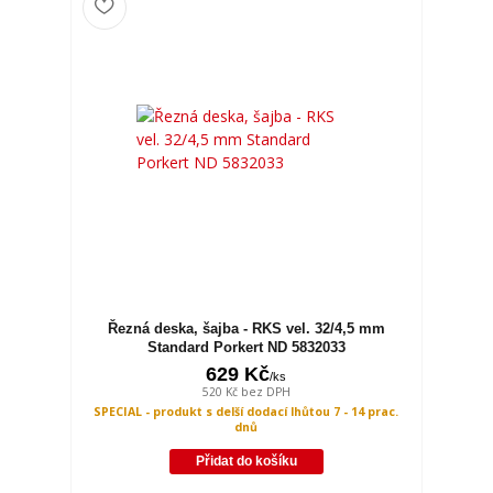
Řezná deska, šajba - RKS vel. 32/4,5 mm
Standard Porkert ND 5832033
629 Kč
/
ks
520 Kč
bez DPH
SPECIAL - produkt s delší dodací lhůtou 7 - 14 prac.
dnů
Přidat do košíku