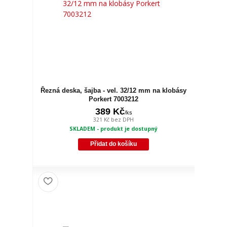
Řezná deska, šajba - vel. 32/12 mm na klobásy
Porkert 7003212
389 Kč
/
ks
321 Kč
bez DPH
SKLADEM - produkt je dostupný
Přidat do košíku