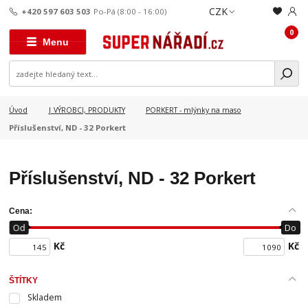
CZK
+420 597 603 503
Po-Pá (8:00 - 16:00)
0
Menu
Úvod
| VÝROBCI, PRODUKTY
PORKERT - mlýnky na maso
Příslušenství, ND - 32 Porkert
Příslušenství, ND - 32 Porkert
Cena:
Od
Do
Kč
Kč
ŠTÍTKY
Skladem