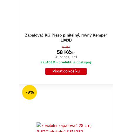
Zapalovač KG Piezo plnitelný, rovný Kemper
1049D
65 Kč
58 Kč
/
ks
48 Kč
bez DPH
SKLADEM - produkt je dostupný
Přidat do košíku
- 9 %