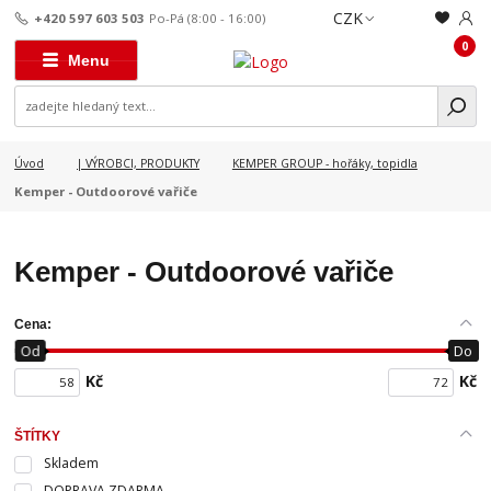
CZK
+420 597 603 503
Po-Pá (8:00 - 16:00)
0
Menu
Úvod
| VÝROBCI, PRODUKTY
KEMPER GROUP - hořáky, topidla
Kemper - Outdoorové vařiče
Kemper - Outdoorové vařiče
Cena:
Od
Do
Kč
Kč
ŠTÍTKY
Skladem
DOPRAVA ZDARMA