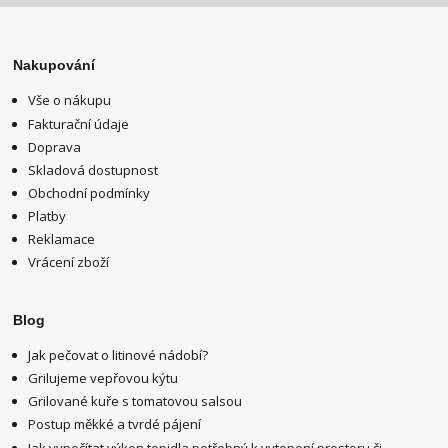
Nakupování
Vše o nákupu
Fakturační údaje
Doprava
Skladová dostupnost
Obchodní podmínky
Platby
Reklamace
Vrácení zboží
Blog
Jak pečovat o litinové nádobí?
Grilujeme vepřovou kýtu
Grilované kuře s tomatovou salsou
Postup měkké a tvrdé pájení
Jak vypočítat výkon topidla potřebný k vytopení prostoru či