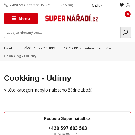
CZK
+420 597 603 503
Po-Pá (8:00 - 16:00)
0
Menu
Úvod
| VÝROBCI, PRODUKTY
COOK KING - zahradní ohniště
Cookking - Udírny
Cookking - Udírny
V této kategorii nebylo nalezeno žádné zboží.
Podpora Super-nářadí.cz
+420 597 603 503
Po-Pá (8:00 - 16:00)