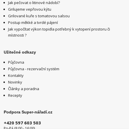
Jak pečovat o litinové nádobí?
Grilujeme vepřovou kýtu
Grilované kuře s tomatovou salsou
Postup měkké a tvrdé pájení
Jak vypočítat výkon topidla potřebný k vytopení prostoru či
místnosti ?
Užitečné odkazy
Půjčovna
Půjčovna - rezervační systém
Kontakty
Novinky
Články a poradna
Recepty
Podpora Super-nářadí.cz
+420 597 603 503
Po-Pá (8:00 - 16:00)