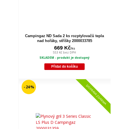
Campingaz ND Sada 2 ks rozptylovačů tepla
nad hořáky, stříšky 2000033785
669 Kč
/
ks
553 Kč
bez DPH
SKLADEM - produkt je dostupný
Přidat do košíku
DOPRAVA ZDARMA
- 24 %