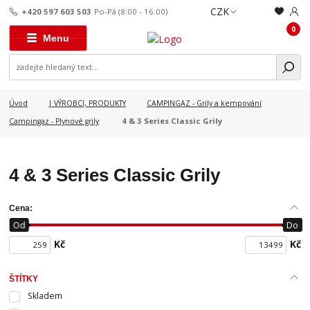
CZK
+420 597 603 503
Po-Pá (8:00 - 16:00)
0
Menu
Úvod
| VÝROBCI, PRODUKTY
CAMPINGAZ - Grily a kempování
4 & 3 Series Classic Grily
Campingaz - Plynové grily
4 & 3 Series Classic Grily
Cena:
Od
Do
Kč
Kč
ŠTÍTKY
Skladem