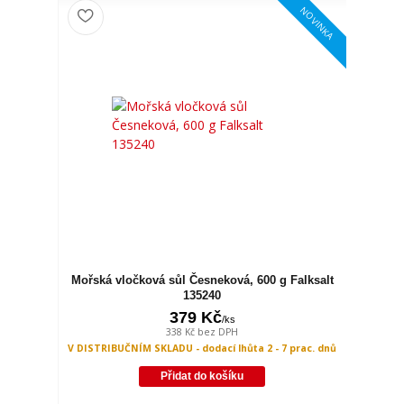
NOVINKA
Mořská vločková sůl Česneková, 600 g Falksalt
135240
379 Kč
/
ks
338 Kč
bez DPH
V DISTRIBUČNÍM SKLADU - dodací lhůta 2 - 7 prac. dnů
Přidat do košíku