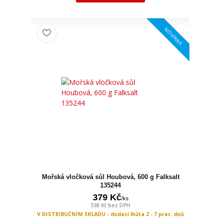
NOVINKA
Mořská vločková sůl Houbová, 600 g Falksalt
135244
379 Kč
/
ks
338 Kč
bez DPH
V DISTRIBUČNÍM SKLADU - dodací lhůta 2 - 7 prac. dnů