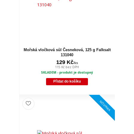
Mořská vločková sůl Česneková, 125 g Falksalt
131040
129 Kč
/
ks
115 Kč
bez DPH
SKLADEM - produkt je dostupný
Přidat do košíku
NOVINKA