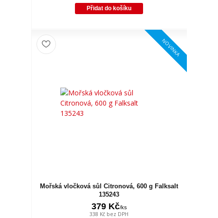
Přidat do košíku
NOVINKA
Mořská vločková sůl Citronová, 600 g Falksalt
135243
379 Kč
/
ks
338 Kč
bez DPH