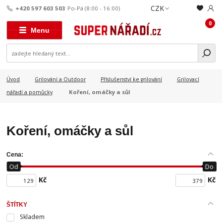
CZK
+420 597 603 503
Po-Pá (8:00 - 16:00)
0
Menu
Úvod
Grilování a Outdoor
Příslušenství ke grilování
Grilovací
Koření, omáčky a sůl
nářadí a pomůcky
Koření, omáčky a sůl
Cena:
Od
Do
Kč
Kč
ŠTÍTKY
Skladem