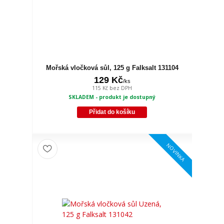
Mořská vločková sůl, 125 g Falksalt 131104
129 Kč
/
ks
115 Kč
bez DPH
SKLADEM - produkt je dostupný
Přidat do košíku
NOVINKA