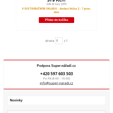
379 Kč
/
ks
338 Kč
bez DPH
V DISTRIBUČNÍM SKLADU - dodací lhůta 2 - 7 prac.
dnů
Přidat do košíku
strana
z 1
Podpora Super-nářadí.cz
+420 597 603 503
Po-Pá (8:00 - 16:00)
info@super-naradi.cz
Novinky