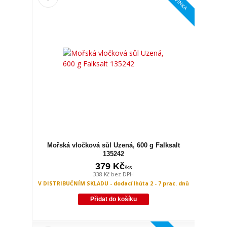
NOVINKA
Mořská vločková sůl Uzená, 600 g Falksalt
135242
379 Kč
/
ks
338 Kč
bez DPH
V DISTRIBUČNÍM SKLADU - dodací lhůta 2 - 7 prac. dnů
Přidat do košíku