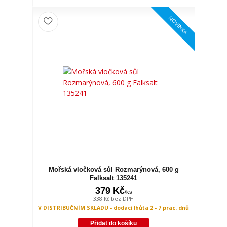
NOVINKA
Mořská vločková sůl Rozmarýnová, 600 g
Falksalt 135241
379 Kč
/
ks
338 Kč
bez DPH
V DISTRIBUČNÍM SKLADU - dodací lhůta 2 - 7 prac. dnů
Přidat do košíku