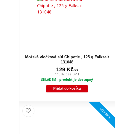
Mořská vločková sůl Chipotle , 125 g Falksalt
131048
129 Kč
/
ks
115 Kč
bez DPH
SKLADEM - produkt je dostupný
Přidat do košíku
NOVINKA