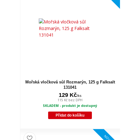
Mořská vločková sůl Rozmarýn, 125 g Falksalt
131041
129 Kč
/
ks
115 Kč
bez DPH
SKLADEM - produkt je dostupný
Přidat do košíku