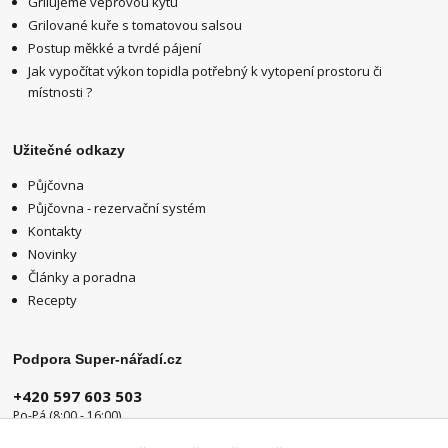
Grilujeme vepřovou kýtu
Grilované kuře s tomatovou salsou
Postup měkké a tvrdé pájení
Jak vypočítat výkon topidla potřebný k vytopení prostoru či
místnosti ?
Užitečné odkazy
Půjčovna
Půjčovna - rezervační systém
Kontakty
Novinky
Články a poradna
Recepty
Podpora Super-nářadí.cz
+420 597 603 503
Po-Pá (8:00 - 16:00)
info@super-naradi.cz