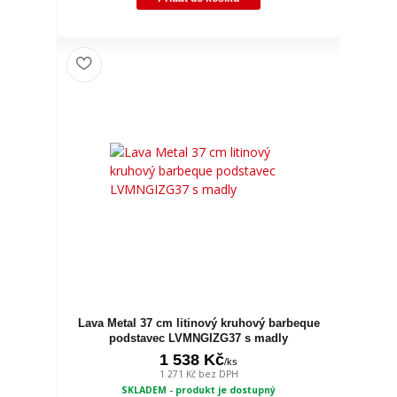
Lava Metal 37 cm litinový kruhový barbeque
podstavec LVMNGIZG37 s madly
1 538 Kč
/
ks
1 271 Kč
bez DPH
SKLADEM - produkt je dostupný