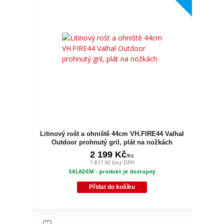
Litinový rošt a ohniště 44cm VH.FIRE44 Valhal
Outdoor prohnutý gril, plát na nožkách
2 199 Kč
/
ks
1 817 Kč
bez DPH
SKLADEM - produkt je dostupný
Přidat do košíku