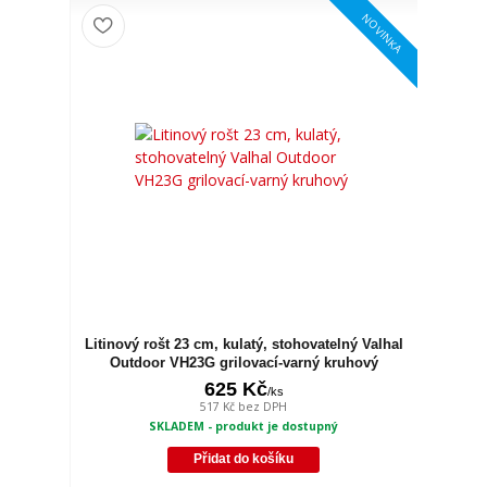
NOVINKA
Litinový rošt 23 cm, kulatý, stohovatelný Valhal
Outdoor VH23G grilovací-varný kruhový
625 Kč
/
ks
517 Kč
bez DPH
SKLADEM - produkt je dostupný
Přidat do košíku