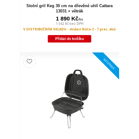
Stolní gril Keg 30 cm na dřevěné uhlí Cattara
13031 + větrák
1 890 Kč
/
ks
1 562 Kč
bez DPH
V DISTRIBUČNÍM SKLADU - dodací lhůta 2 - 7 prac. dnů
Přidat do košíku
NOVINKA