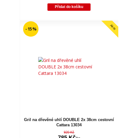
Přidat do košíku
Akce
- 15 %
Gril na dřevěné uhlí DOUBLE 2x 38cm cestovní
Cattara 13034
920 Kč
785 Kč
/
ks