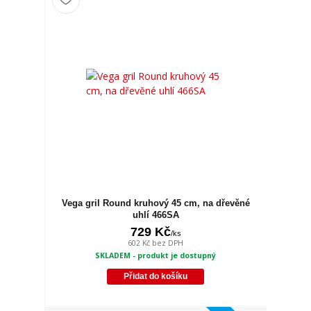
Vega gril Round kruhový 45 cm, na dřevěné
uhlí 466SA
729 Kč
/
ks
602 Kč
bez DPH
SKLADEM - produkt je dostupný
Přidat do košíku