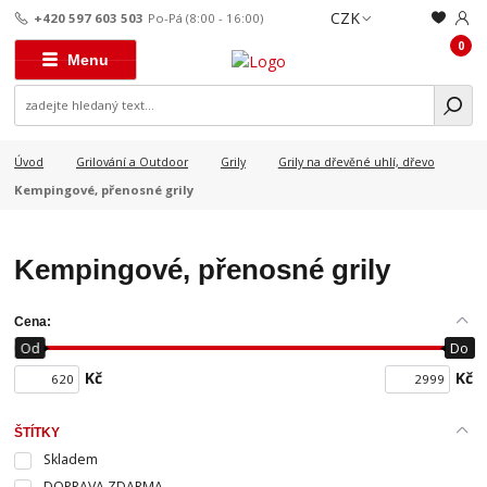
CZK
+420 597 603 503
Po-Pá (8:00 - 16:00)
0
Menu
Úvod
Grilování a Outdoor
Grily
Grily na dřevěné uhlí, dřevo
Kempingové, přenosné grily
Kempingové, přenosné grily
Cena:
Od
Do
Kč
Kč
ŠTÍTKY
Skladem
DOPRAVA ZDARMA