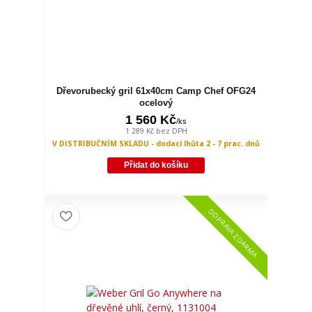
Dřevorubecký gril 61x40cm Camp Chef OFG24
ocelový
1 560 Kč
/
ks
1 289 Kč
bez DPH
V DISTRIBUČNÍM SKLADU - dodací lhůta 2 - 7 prac. dnů
Přidat do košíku
DOPRAVA ZDARMA