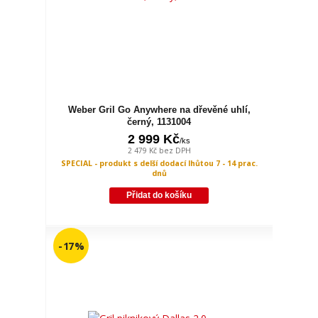
Weber Gril Go Anywhere na dřevěné uhlí,
černý, 1131004
2 999 Kč
/
ks
2 479 Kč
bez DPH
SPECIAL - produkt s delší dodací lhůtou 7 - 14 prac.
dnů
Přidat do košíku
- 17 %