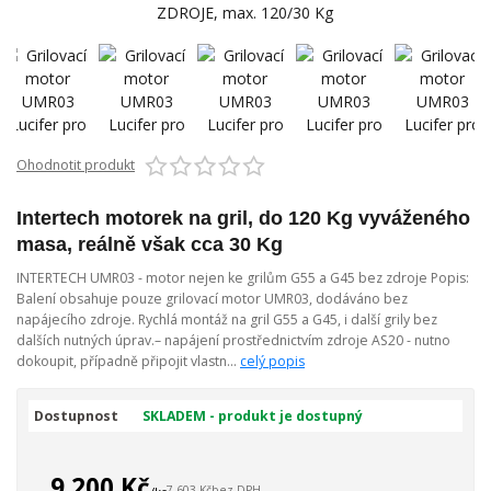
Ohodnotit produkt
Intertech motorek na gril, do 120 Kg vyváženého
masa, reálně však cca 30 Kg
INTERTECH UMR03 - motor nejen ke grilům G55 a G45 bez zdroje Popis:
Balení obsahuje pouze grilovací motor UMR03, dodáváno bez
napájecího zdroje. Rychlá montáž na gril G55 a G45, i další grily bez
dalších nutných úprav.– napájení prostřednictvím zdroje AS20 - nutno
dokoupit, případně připojit vlastn...
celý popis
Dostupnost
SKLADEM - produkt je dostupný
9 200 Kč
7 603 Kč
bez DPH