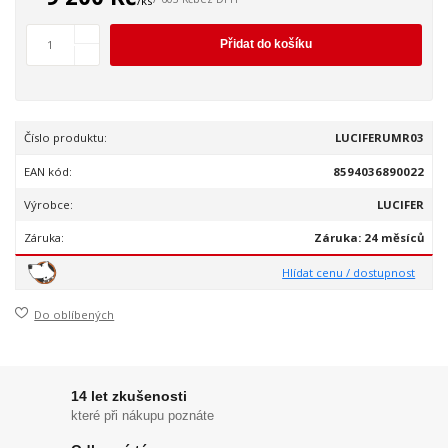
/
ks
Přidat do košíku
Číslo produktu:
LUCIFERUMR03
EAN kód:
8594036890022
Výrobce:
LUCIFER
Záruka:
Záruka: 24 měsíců
Hlídat cenu / dostupnost
Do oblíbených
14 let zkušenosti
které při nákupu poznáte