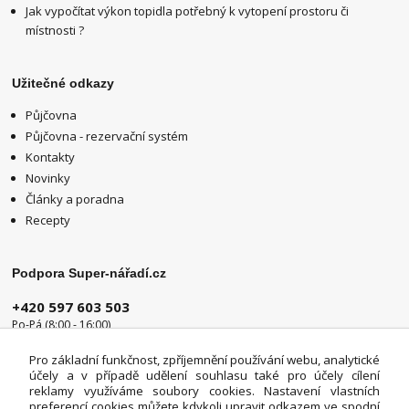
Jak vypočítat výkon topidla potřebný k vytopení prostoru či
místnosti ?
Užitečné odkazy
Půjčovna
Půjčovna - rezervační systém
Kontakty
Novinky
Články a poradna
Recepty
Podpora Super-nářadí.cz
+420 597 603 503
Po-Pá (8:00 - 16:00)
info@super-naradi.cz
Pro základní funkčnost, zpříjemnění používání webu, analytické
účely a v případě udělení souhlasu také pro účely cílení
reklamy využíváme soubory cookies. Nastavení vlastních
preferencí cookies můžete kdykoli upravit odkazem ve spodní