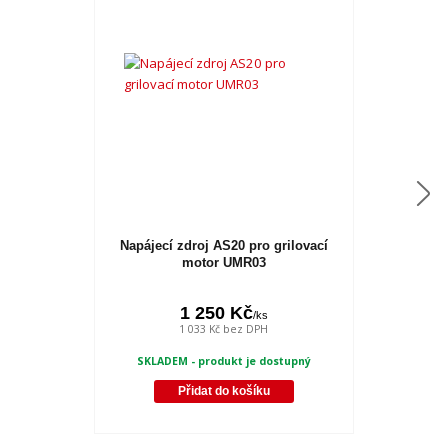
Napájecí zdroj AS20 pro grilovací
GRIL G55 12
motor UMR03
je
1 250 Kč
3
/
ks
1 033 Kč
bez DPH
28
Akt
SKLADEM - produkt je dostupný
Přidat do košíku
P