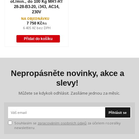
ot./min., do 100 Kg MRT-RT
28-28-B3-20, i343, AC14,
230V
NA OBJEDNÁVKU
7 750 Kč
/
ks
6 405 Kč
bez DPH
Přidat do košíku
Nepropásněte novinky, akce a
slevy!
Můžete se kdykoli odhlásit. Zasíláme jednou za měsíc.
Přihlásit se
Souhlasím se
zpracováním osobních údajů
za účelem rozesílky
newsletteru.