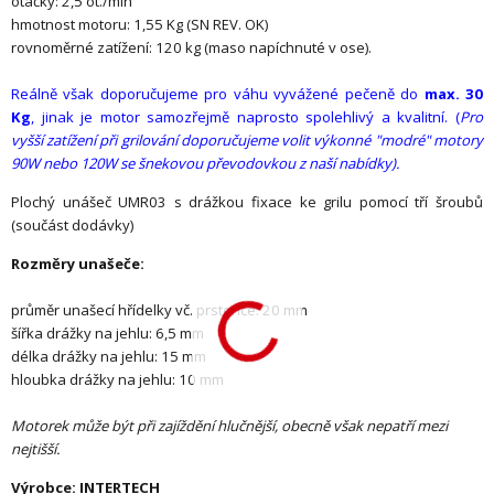
otáčky: 2,5 ot./min
hmotnost motoru: 1,55 Kg (SN REV. OK)
rovnoměrné zatížení: 120 kg (maso napíchnuté v ose).
Reálně však doporučujeme pro váhu vyvážené pečeně do
max. 30
Kg
, jinak je motor samozřejmě naprosto spolehlivý a kvalitní. (
Pro
vyšší zatížení při grilování doporučujeme volit výkonné "modré" motory
90W nebo 120W se šnekovou převodovkou z naší nabídky).
Plochý unášeč UMR03 s drážkou fixace ke grilu pomocí tří šroubů
(součást dodávky)
Rozměry unašeče:
průměr unašecí hřídelky vč. prstence: 20 mm
šířka drážky na jehlu: 6,5 mm
délka drážky na jehlu: 15 mm
hloubka drážky na jehlu: 10 mm
Motorek může být při zajíždění hlučnější, obecně však nepatří mezi
nejtišší.
Výrobce: INTERTECH