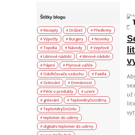
Štítky blogu
Recepty
Drůbež
Předkrmy
S
Výpočty
Burgery
Novinky
l
Topidla
Návody
Vepřové
Litinové nádobí
litinové nádobí
v
Pájení
Plynové vařiče
Odvlhčovače vzduchu
Paella
Aby
Grilování
Domácnost
sea
Péče o produkty
uzení
už
grilování
TeploměryDoUdírny
lit
TeploměryDoGrilu
vyt
teplomer do udirny
digitalni teplomer do udirny