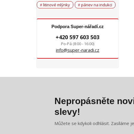
litinové mlýnky
pánev na indukci
Podpora Super-nářadí.cz
+420 597 603 503
Po-Pá (8:00 - 16:00)
info@super-naradi.cz
Nepropásněte novi
slevy!
Můžete se kdykoli odhlásit. Zasíláme j