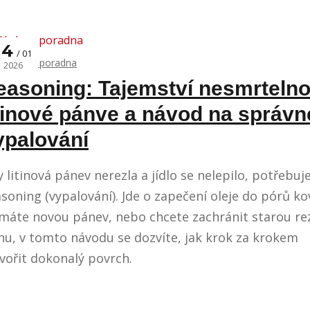
14
01
Články a poradna
2026
easoning: Tajemství nesmrtelno
itinové pánve a návod na správn
ypalování
 litinová pánev nerezla a jídlo se nelepilo, potřebuje
soning (vypalování). Jde o zapečení oleje do pórů ko
 máte novou pánev, nebo chcete zachránit starou r
inu, v tomto návodu se dozvíte, jak krok za krokem
vořit dokonalý povrch.