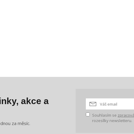
nky, akce a
Souhlasím se
zpracová
rozesílky newsletteru.
ednou za měsíc.