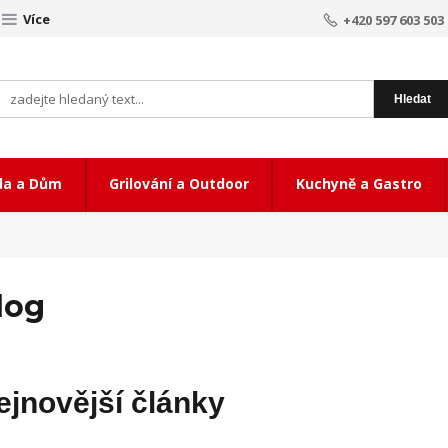
Více
+420 597 603 503
Hledat
da a Dům
Grilování a Outdoor
Kuchyně a Gastro
log
ejnovější články