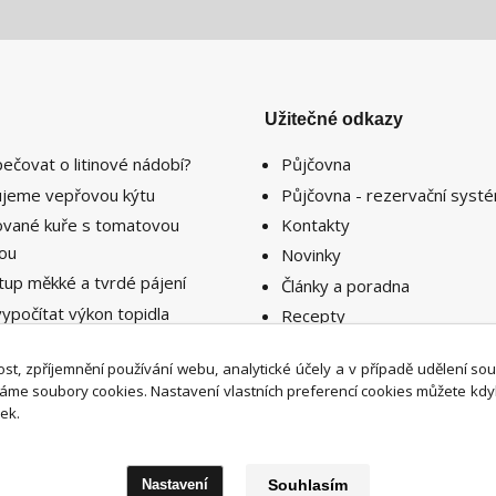
Užitečné odkazy
pečovat o litinové nádobí?
Půjčovna
lujeme vepřovou kýtu
Půjčovna - rezervační syst
lované kuře s tomatovou
Kontakty
sou
Novinky
tup měkké a tvrdé pájení
Články a poradna
vypočítat výkon topidla
Recepty
ebný k vytopení prostoru či
nosti ?
st, zpříjemnění používání webu, analytické účely a v případě udělení so
íváme soubory cookies. Nastavení vlastních preferencí cookies můžete kdy
ek.
Nastavení
Souhlasím
Upravit sběr cookies.