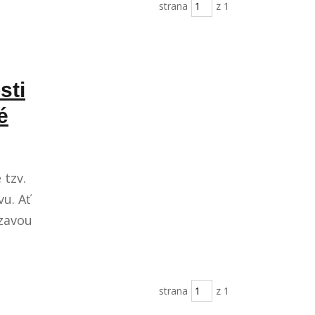
strana
z 1
sti
é
 tzv.
vu. Ať
ezavou
strana
z 1