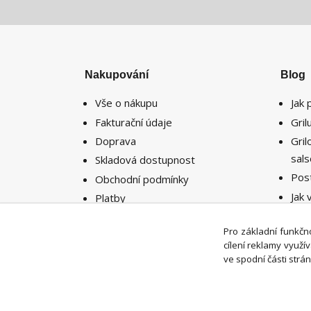
Nakupování
Blog
Vše o nákupu
Jak 
Fakturační údaje
Gri
Doprava
Gri
sal
Skladová dostupnost
Pos
Obchodní podmínky
Jak 
Platby
potř
Reklamace
míst
Pro základní funkčno
Vrácení zboží
cílení reklamy využ
ve spodní části strán