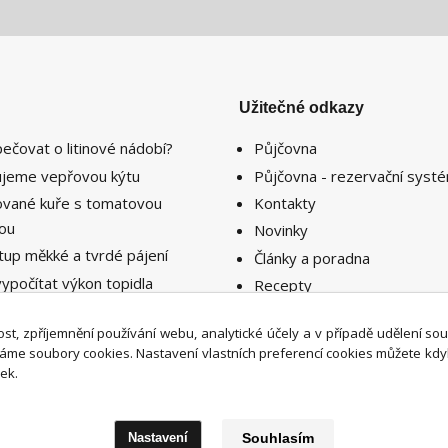
Užitečné odkazy
pečovat o litinové nádobí?
Půjčovna
lujeme vepřovou kýtu
Půjčovna - rezervační syst
lované kuře s tomatovou
Kontakty
sou
Novinky
tup měkké a tvrdé pájení
Články a poradna
vypočítat výkon topidla
Recepty
ebný k vytopení prostoru či
nosti ?
st, zpříjemnění používání webu, analytické účely a v případě udělení so
íváme soubory cookies. Nastavení vlastních preferencí cookies můžete kdy
ek.
Nastavení
Souhlasím
Upravit sběr cookies.