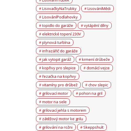
LisováníTrubek
LisovačkyNaTrubky
LisováníMědi
LisováníPodlahovky
topidlo do garáže
vytápění dílny
elektrické topení 230V
plynová turbína
infrazářič do garáže
jak vytopit garáž
krmení drůbeže
kopřivy pro slepice
domácí vejce
řezačka na kopřivy
vitamíny pro drůbež
chov slepic
grilovací motor
pohon na gril
motor na sele
grilovací jehla s motorem
zátěžový motor ke grilu
grilování na rožni
Skeppshult