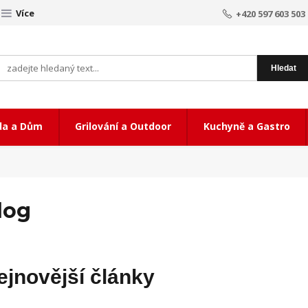
Více
+420 597 603 503
Hledat
da a Dům
Grilování a Outdoor
Kuchyně a Gastro
log
ejnovější články