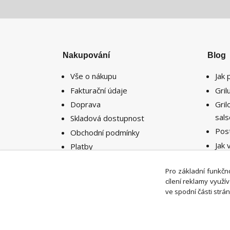
Nakupování
Blog
Vše o nákupu
Jak 
Fakturační údaje
Gri
Doprava
Gri
sal
Skladová dostupnost
Pos
Obchodní podmínky
Jak 
Platby
potř
Reklamace
míst
Pro základní funkčno
Vrácení zboží
cílení reklamy využ
ve spodní části strán