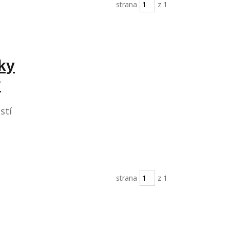
strana
z 1
bky
?
stí
strana
z 1