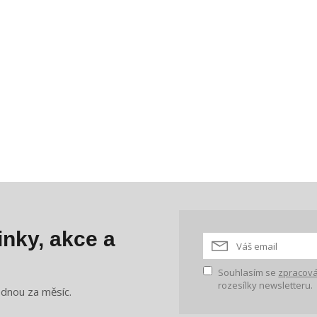
nky, akce a
Souhlasím se
zpracová
rozesílky newsletteru.
ednou za měsíc.