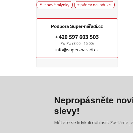
litinové mlýnky
pánev na indukci
Podpora Super-nářadí.cz
+420 597 603 503
Po-Pá (8:00 - 16:00)
info@super-naradi.cz
Nepropásněte novi
slevy!
Můžete se kdykoli odhlásit. Zasíláme j