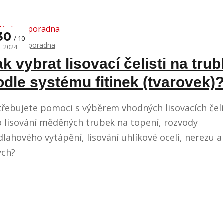
30
10
Články a poradna
2024
ak vybrat lisovací čelisti na tru
odle systému fitinek (tvarovek)
řebujete pomoci s výběrem vhodných lisovacích čeli
o lisování měděných trubek na topení, rozvody
lahového vytápění, lisování uhlíkové oceli, nerezu a
ých?