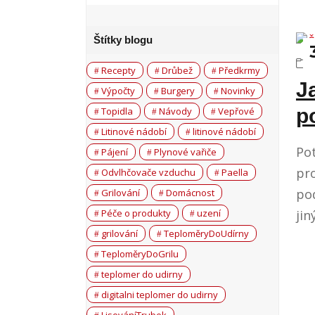
Štítky blogu
Recepty
Drůbež
Předkrmy
J
Výpočty
Burgery
Novinky
p
Topidla
Návody
Vepřové
Litinové nádobí
litinové nádobí
Pot
Pájení
Plynové vařiče
pr
Odvlhčovače vzduchu
Paella
pod
Grilování
Domácnost
jin
Péče o produkty
uzení
grilování
TeploměryDoUdírny
TeploměryDoGrilu
teplomer do udirny
digitalni teplomer do udirny