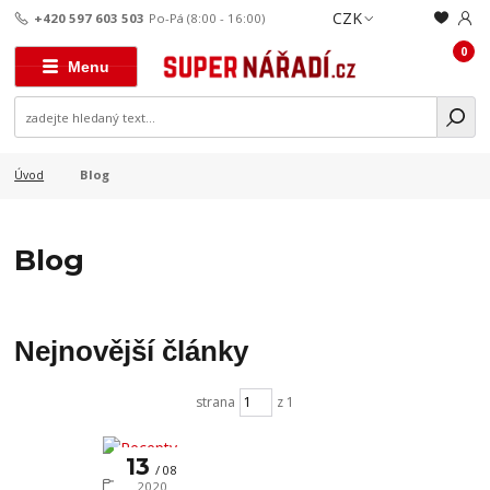
CZK
+420 597 603 503
Po-Pá (8:00 - 16:00)
0
Menu
Blog
Úvod
Blog
Nejnovější články
strana
z 1
13
08
Recepty
2020