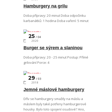
Hamburgery na grilu
Doba přípravy: 20 minut Doba odpočinku
karbanátků: 1 hodina Doba vaření: 5 minut
25
04
Recepty
2020
Burger se sýrem a slaninou
Doba přípravy: 20 - 25 minut Postup: Přímé
grilování Porce: 4
29
03
Recepty
2018
Jemné máslové hamburgery
Dřív se hamburgery smažily na máslu a
máslem byly také potřeny hamburgerové
housky. Bylo toto spojení osudové? Ano,