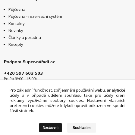
Půjčovna
Půjčovna - rezervační systém
Kontakty
Novinky
Články a poradna
Recepty
Podpora Super-nářadí.cz
+420 597 603 503
Po-Pá (8:00 - 16:00)
info@super-naradi.cz
Pro základní funkčnost, zpříjemnění používání webu, analytické
účely a v případě udělení souhlasu také pro účely cílení
reklamy využíváme soubory cookies. Nastavení vlastních
preferencí cookies můžete kdykoli upravit odkazem ve spodní
části stránek.
Souhlasím
Nastavení
Upravit sběr cookies.