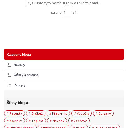
je, zkuste tyto hamburgery a uvidíte sami.
strana
z 1
Kategorie blogu
Novinky
Články a poradna
Recepty
Štítky blogu
Recepty
Drůbež
Předkrmy
Výpočty
Burgery
Novinky
Topidla
Návody
Vepřové
Litinové nádobí
litinové nádobí
Pájení
Plynové vařiče