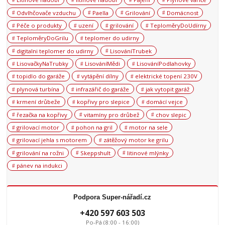
Odvlhčovače vzduchu
Paella
Grilování
Domácnost
Péče o produkty
uzení
grilování
TeploměryDoUdírny
TeploměryDoGrilu
teplomer do udirny
digitalni teplomer do udirny
LisováníTrubek
LisovačkyNaTrubky
LisováníMědi
LisováníPodlahovky
topidlo do garáže
vytápění dílny
elektrické topení 230V
plynová turbína
infrazářič do garáže
jak vytopit garáž
krmení drůbeže
kopřivy pro slepice
domácí vejce
řezačka na kopřivy
vitamíny pro drůbež
chov slepic
grilovací motor
pohon na gril
motor na sele
grilovací jehla s motorem
zátěžový motor ke grilu
grilování na rožni
Skeppshult
litinové mlýnky
pánev na indukci
Podpora Super-nářadí.cz
+420 597 603 503
Po-Pá (8:00 - 16:00)