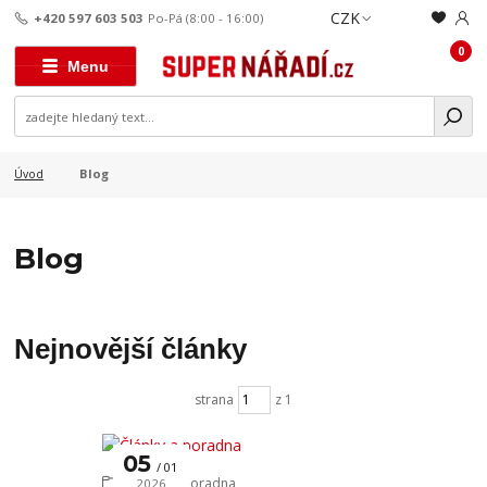
CZK
+420 597 603 503
Po-Pá (8:00 - 16:00)
0
Menu
Blog
Úvod
Blog
Nejnovější články
strana
z 1
05
01
Články a poradna
2026