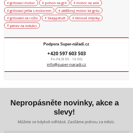
grilovací motor
pohon na gril
motor na sele
grilovací jehla s motorem
zátěžový motor ke grilu
grilování na rožni
Skeppshult
litinové mlýnky
pánev na indukci
Podpora Super-nářadí.cz
+420 597 603 503
Po-Pá (8:00 - 16:00)
info@super-naradi.cz
Nepropásněte novinky, akce a
slevy!
Můžete se kdykoli odhlásit. Zasíláme jednou za měsíc.