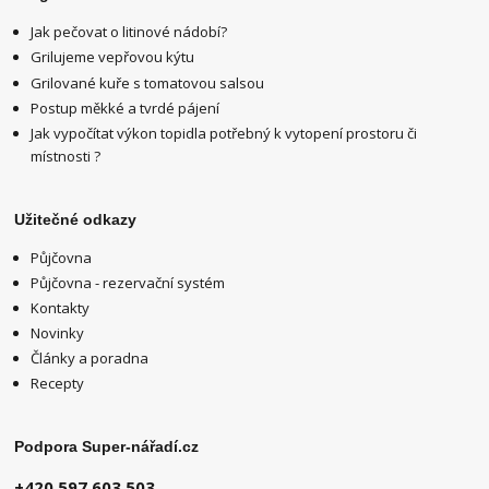
Jak pečovat o litinové nádobí?
Grilujeme vepřovou kýtu
Grilované kuře s tomatovou salsou
Postup měkké a tvrdé pájení
Jak vypočítat výkon topidla potřebný k vytopení prostoru či
místnosti ?
Užitečné odkazy
Půjčovna
Půjčovna - rezervační systém
Kontakty
Novinky
Články a poradna
Recepty
Podpora Super-nářadí.cz
+420 597 603 503