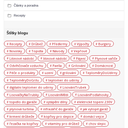
Články a poradna
Recepty
Štítky blogu
Recepty
Drůbež
Předkrmy
Výpočty
Burgery
Novinky
Topidla
Návody
Vepřové
Litinové nádobí
litinové nádobí
Pájení
Plynové vařiče
Odvlhčovače vzduchu
Paella
Grilování
Domácnost
Péče o produkty
uzení
grilování
TeploměryDoUdírny
TeploměryDoGrilu
teplomer do udirny
digitalni teplomer do udirny
LisováníTrubek
LisovačkyNaTrubky
LisováníMědi
LisováníPodlahovky
topidlo do garáže
vytápění dílny
elektrické topení 230V
plynová turbína
infrazářič do garáže
jak vytopit garáž
krmení drůbeže
kopřivy pro slepice
domácí vejce
řezačka na kopřivy
vitamíny pro drůbež
chov slepic