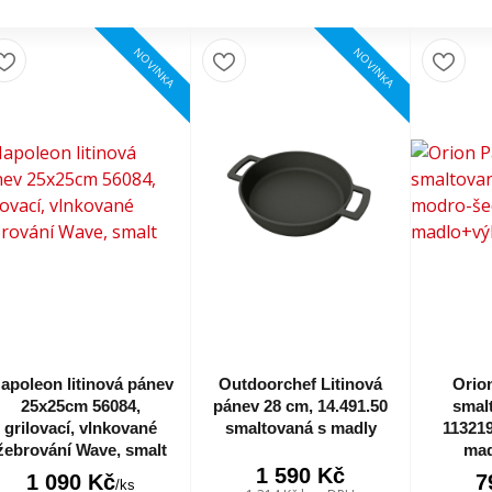
NOVINKA
NOVINKA
apoleon litinová pánev
Outdoorchef Litinová
Orion
25x25cm 56084,
pánev 28 cm, 14.491.50
smal
grilovací, vlnkované
smaltovaná s madly
113219
žebrování Wave, smalt
mad
1 590 Kč
1 090 Kč
7
/
ks