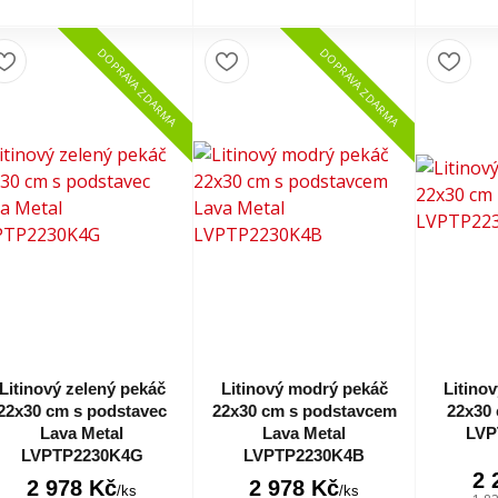
DOPRAVA ZDARMA
DOPRAVA ZDARMA
Litinový zelený pekáč
Litinový modrý pekáč
Litino
22x30 cm s podstavec
22x30 cm s podstavcem
22x30 
Lava Metal
Lava Metal
LVP
LVPTP2230K4G
LVPTP2230K4B
2 
2 978 Kč
2 978 Kč
/
ks
/
ks