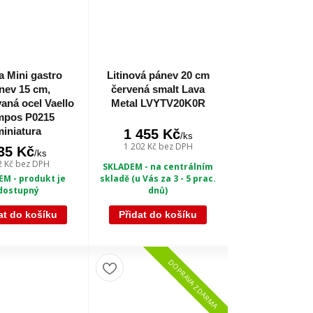
a Mini gastro
Litinová pánev 20 cm
nev 15 cm,
červená smalt Lava
aná ocel Vaello
Metal LVYTV20K0R
mpos P0215
miniatura
1 455 Kč
/
ks
1 202 Kč
bez DPH
35 Kč
/
ks
2 Kč
bez DPH
SKLADEM - na centrálním
skladě (u Vás za 3 - 5 prac.
M - produkt je
dnů)
dostupný
at do košíku
Přidat do košíku
DOPRAVA ZDARMA