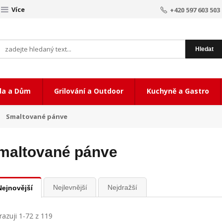
Více
+420 597 603 503
Hledat
da a Dům
Grilování a Outdoor
Kuchyně a Gastro
Smaltované pánve
maltované pánve
Nejlevnější
Nejdražší
Nejnovější
azuji 1-72 z 119