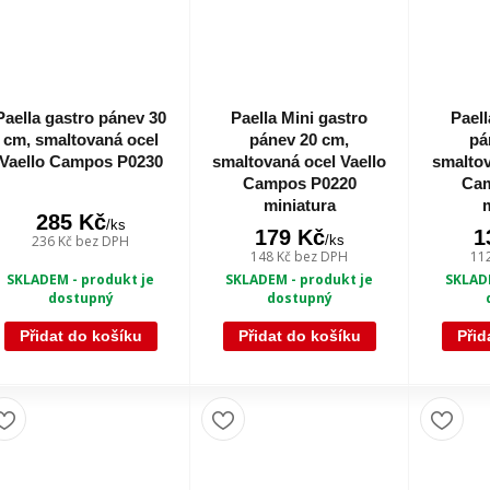
Paella gastro pánev 30
Paella Mini gastro
Paell
cm, smaltovaná ocel
pánev 20 cm,
pá
Vaello Campos P0230
smaltovaná ocel Vaello
smaltov
Campos P0220
Ca
miniatura
285 Kč
/
ks
179 Kč
1
/
ks
236 Kč
bez DPH
148 Kč
bez DPH
11
SKLADEM - produkt je
SKLADEM - produkt je
SKLADE
dostupný
dostupný
Přidat do košíku
Přidat do košíku
Přid