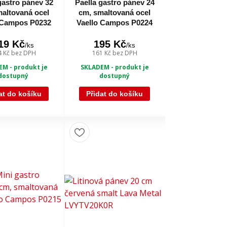
gastro pánev 32
Paella gastro pánev 24
altovaná ocel
cm, smaltovaná ocel
 Campos P0232
Vaello Campos P0224
19 Kč
195 Kč
/
ks
/
ks
4 Kč
bez DPH
161 Kč
bez DPH
M - produkt je
SKLADEM - produkt je
dostupný
dostupný
at do košíku
Přidat do košíku