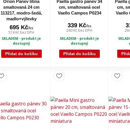
Orion Pánev litina
Paella gastro pánev 34
Paella 
smaltovaná 24 cm
cm, smaltovaná ocel
cm, sm
113217, modro-šedá,
Vaello Campos P0234
Vaello
madlo+výlevky
339 Kč
3
/
ks
695 Kč
/
ks
280 Kč
bez DPH
26
574 Kč
bez DPH
SKLADEM - produkt je
SKLADE
SKLADEM - produkt je
dostupný
dostupný
Přidat do košíku
Přidat do košíku
Přid