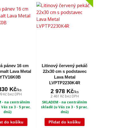
vá pánev 16 cm
Litinový červený pekáč
malt Lava Metal
22x30 cm s podstavec
YTV16K0B
Lava Metal
LVPTP2230K4R
330 Kč
/
ks
2 978 Kč
/
ks
99 Kč
bez DPH
2 461 Kč
bez DPH
 - na centrálním
SKLADEM - na centrálním
 Vás za 3 - 5 prac.
skladě (u Vás za 3 - 5 prac.
dnů)
dnů)
at do košíku
Přidat do košíku