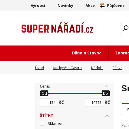
Výrobci
Novinky
Akce
Půjčovna
Dílna a Stavba
Zahra
Úvod
Kuchyně a Gastro
Nádobí
Pánve
S
Cena:
Od
Do
Kč
Kč
ŠTÍTKY
Skladem
Zobr