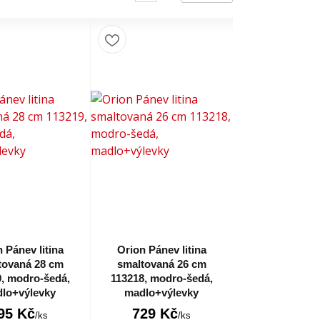
 Pánev litina
Orion Pánev litina
tovaná 28 cm
smaltovaná 26 cm
, modro-šedá,
113218, modro-šedá,
lo+výlevky
madlo+výlevky
95 Kč
729 Kč
/
ks
/
ks