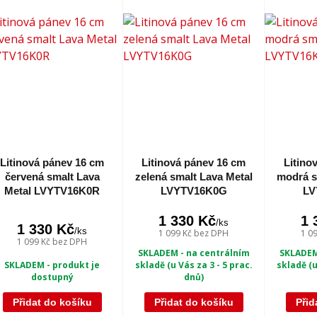
Litinová pánev 16 cm
Litinová pánev 16 cm
Litino
červená smalt Lava
zelená smalt Lava Metal
modrá s
Metal LVYTV16K0R
LVYTV16K0G
LV
1 330 Kč
1 
/
ks
1 330 Kč
/
ks
1 099 Kč
bez DPH
1 0
1 099 Kč
bez DPH
SKLADEM - na centrálním
SKLADEM
skladě (u Vás za 3 - 5 prac.
skladě (u
SKLADEM - produkt je
dnů)
dostupný
Přidat do košíku
Přidat do košíku
Přid