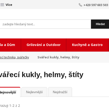
Více
+420 597 603 503
Hledat
da a Dům
Grilování a Outdoor
Kuchyně a Gastro
Svářecí kukly, helmy, štíty
ecí technika, svářečky
vářecí kukly, helmy, štíty
Nejlevnější
Nejdražší
Nejnovější
azuji 1-2 z 2