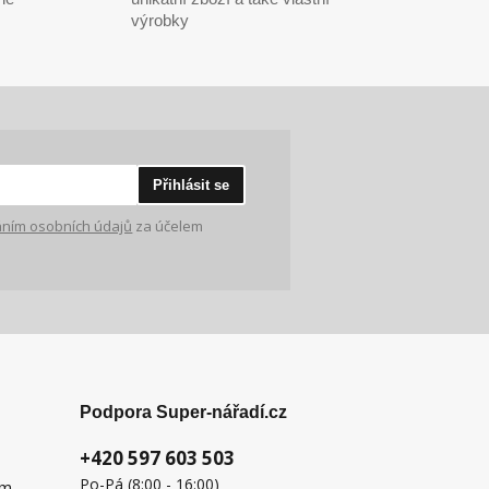
výrobky
Přihlásit se
ním osobních údajů
za účelem
Podpora Super-nářadí.cz
+420 597 603 503
Po-Pá (8:00 - 16:00)
ém