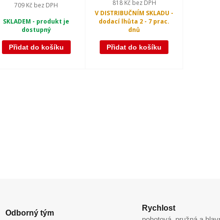
818 Kč
bez DPH
709 Kč
bez DPH
V DISTRIBUČNÍM SKLADU -
SKLADEM - produkt je
dodací lhůta 2 - 7 prac.
dostupný
dnů
Přidat do košíku
Přidat do košíku
Rychlost
Odborný tým
pohotová, pružná a hlav