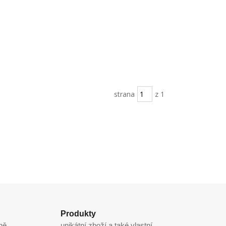
strana
z 1
Produkty
ně
unikátní zboží a také vlastní