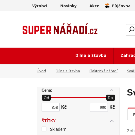
Výrobci
Novinky
Akce
Půjčovna
Dílna a Stavba
Zahra
Úvod
Dílna a Stavba
Elektrické nářadí
Svář
S
Cena:
Od
Do
Kč
Kč
ŠTÍTKY
Skladem
Zobr