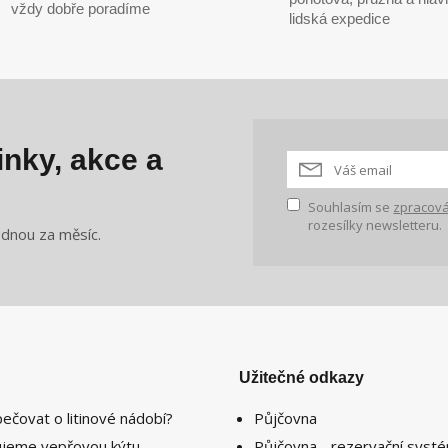
vždy dobře poradíme
lidská expedice
nky, akce a
Souhlasím se
zpracová
rozesílky newsletteru.
ednou za měsíc.
Užitečné odkazy
pečovat o litinové nádobí?
Půjčovna
lujeme vepřovou kýtu
Půjčovna - rezervační syst