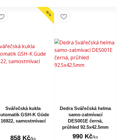
Akce
Svářečská kukla
Dedra Svářečská helma
utomatik GSH-K Güde
samo-zatmívací
16922, samostmívací
DES001E černá,
průhled 92.5x42.5mm
990 Kč
858 Kč
/
ks
/
ks