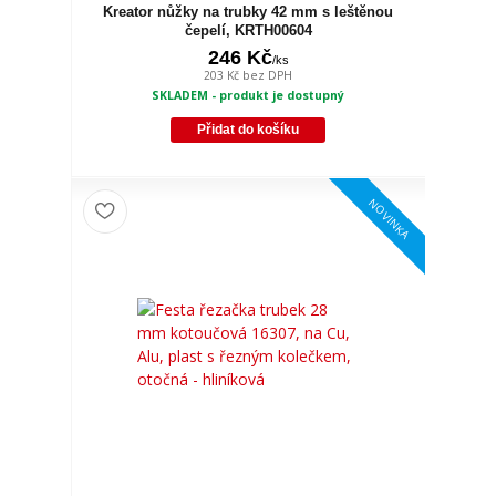
Kreator nůžky na trubky 42 mm s leštěnou
čepelí, KRTH00604
246 Kč
/
ks
203 Kč
bez DPH
SKLADEM - produkt je dostupný
Přidat do košíku
NOVINKA