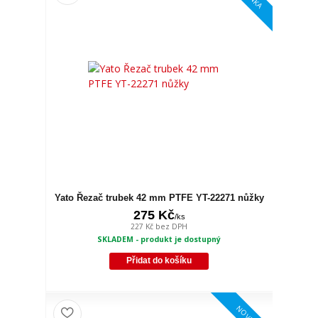
Yato Řezač trubek 42 mm PTFE YT-22271 nůžky
275 Kč
/
ks
227 Kč
bez DPH
SKLADEM - produkt je dostupný
Přidat do košíku
NOVINKA