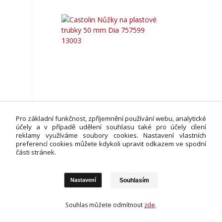
Castolin Nůžky na plastové trubky 50 mm Dia
Pro základní funkčnost, zpříjemnění používání webu, analytické
757599 13003
účely a v případě udělení souhlasu také pro účely cílení
1 420 Kč
reklamy využíváme soubory cookies. Nastavení vlastních
/
ks
preferencí cookies můžete kdykoli upravit odkazem ve spodní
1 174 Kč
bez DPH
části stránek.
SKLADEM - produkt je dostupný
Přidat do košíku
Souhlasím
Nastavení
Souhlas můžete odmítnout
zde
.