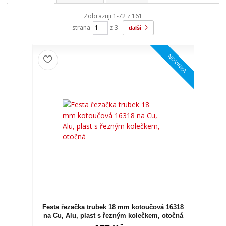
Zobrazuji 1-72 z 161
strana
z 3
další
NOVINKA
Festa řezačka trubek 18 mm kotoučová 16318
na Cu, Alu, plast s řezným kolečkem, otočná