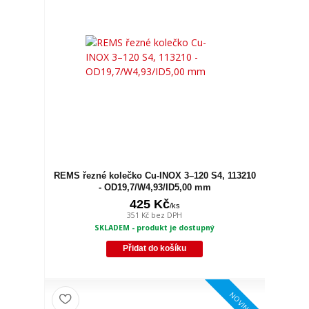
REMS řezné kolečko Cu-INOX 3–120 S4, 113210
- OD19,7/W4,93/ID5,00 mm
425 Kč
/
ks
351 Kč
bez DPH
SKLADEM - produkt je dostupný
Přidat do košíku
NOVINKA