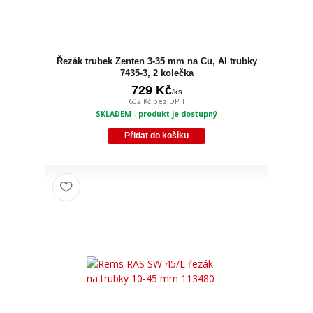
Řezák trubek Zenten 3-35 mm na Cu, Al trubky
7435-3, 2 kolečka
729 Kč
/
ks
602 Kč
bez DPH
SKLADEM - produkt je dostupný
Přidat do košíku