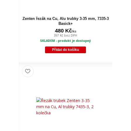
Zenten řezák na Cu, Alu trubky 3-35 mm, 7335-3
Basick+
480 Kč
/
ks
397 Kč
bez DPH
SKLADEM - produkt je dostupný
Přidat do košíku