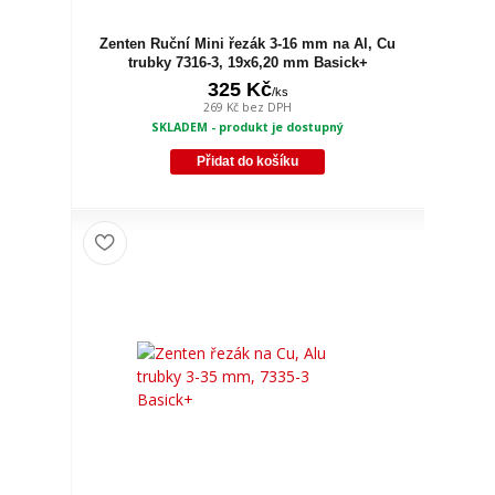
Zenten Ruční Mini řezák 3-16 mm na Al, Cu
trubky 7316-3, 19x6,20 mm Basick+
325 Kč
/
ks
269 Kč
bez DPH
SKLADEM - produkt je dostupný
Přidat do košíku