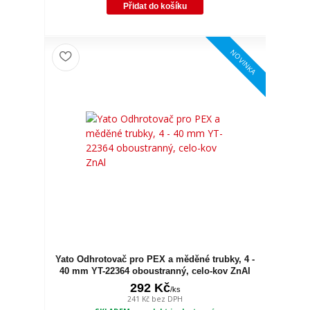
Přidat do košíku
NOVINKA
Yato Odhrotovač pro PEX a měděné trubky, 4 -
40 mm YT-22364 oboustranný, celo-kov ZnAl
292 Kč
/
ks
241 Kč
bez DPH