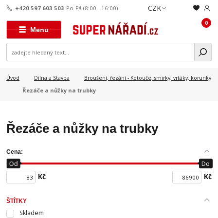
CZK
+420 597 603 503
Po-Pá (8:00 - 16:00)
0
Menu
Úvod
Dílna a Stavba
Broušení, řezání - Kotouče, smirky, vrtáky, korunky
Řezáče a nůžky na trubky
Řezáče a nůžky na trubky
Cena:
Od
Do
Kč
Kč
ŠTÍTKY
Skladem