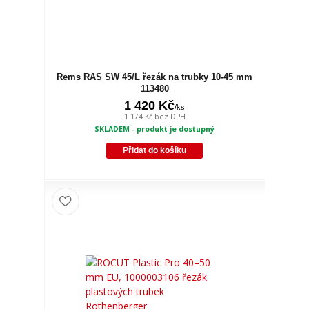
Rems RAS SW 45/L řezák na trubky 10-45 mm
113480
1 420 Kč
/
ks
1 174 Kč
bez DPH
SKLADEM - produkt je dostupný
Přidat do košíku