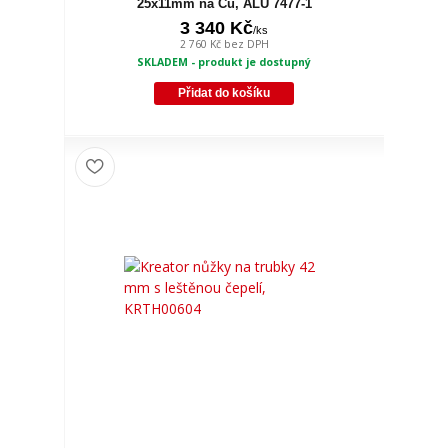
25x11mm na Cu, ALU 7477-1
3 340 Kč
/
ks
2 760 Kč
bez DPH
SKLADEM - produkt je dostupný
Přidat do košíku