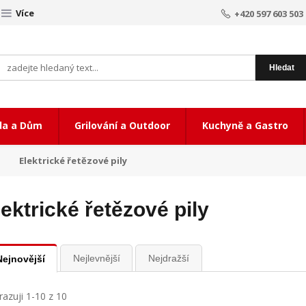
Více
+420 597 603 503
Hledat
da a Dům
Grilování a Outdoor
Kuchyně a Gastro
Elektrické řetězové pily
lektrické řetězové pily
Nejlevnější
Nejdražší
Nejnovější
azuji 1-10 z 10