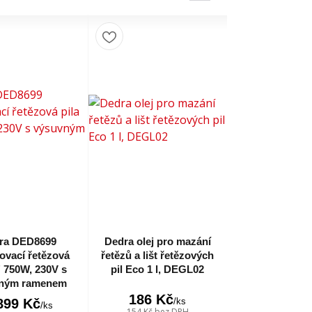
ra DED8699
Dedra olej pro mazání
ovací řetězová
řetězů a lišt řetězových
" 750W, 230V s
pil Eco 1 l, DEGL02
ným ramenem
186 Kč
/
ks
899 Kč
/
ks
154 Kč
bez DPH