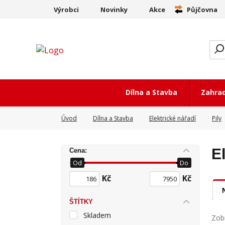
Výrobci
Novinky
Akce
Půjčovna
Dílna a Stavba
Zahra
Úvod
Dílna a Stavba
Elektrické nářadí
Pily
E
Cena:
Od
Do
Kč
Kč
ŠTÍTKY
Skladem
Zobr