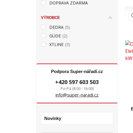
DOPRAVA ZDARMA
VÝROBCE
DEDRA
(5)
GÜDE
(2)
XTLINE
(3)
Podpora Super-nářadí.cz
+420 597 603 503
Po-Pá (8:00 - 16:00)
info@super-naradi.cz
E
Novinky