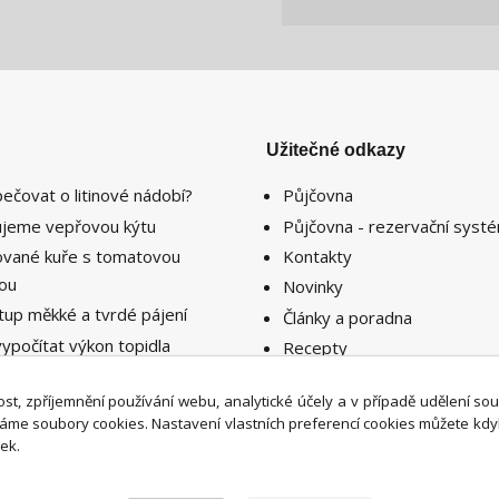
Užitečné odkazy
pečovat o litinové nádobí?
Půjčovna
lujeme vepřovou kýtu
Půjčovna - rezervační syst
lované kuře s tomatovou
Kontakty
sou
Novinky
tup měkké a tvrdé pájení
Články a poradna
vypočítat výkon topidla
Recepty
ebný k vytopení prostoru či
nosti ?
st, zpříjemnění používání webu, analytické účely a v případě udělení so
íváme soubory cookies. Nastavení vlastních preferencí cookies můžete kdy
ek.