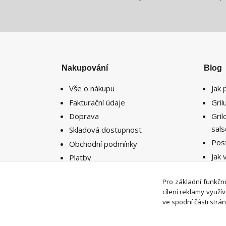
Nakupování
Blog
Vše o nákupu
Jak 
Fakturační údaje
Gri
Doprava
Gri
sal
Skladová dostupnost
Pos
Obchodní podmínky
Jak 
Platby
potř
Reklamace
míst
Pro základní funkčno
Vrácení zboží
cílení reklamy využ
ve spodní části strán