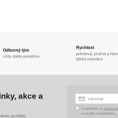
Rychlost
Odborný tým
pohotová, pružná a hlav
vždy dobře poradíme
lidská expedice
nky, akce a
Souhlasím se
zpracová
rozesílky newsletteru.
ednou za měsíc.