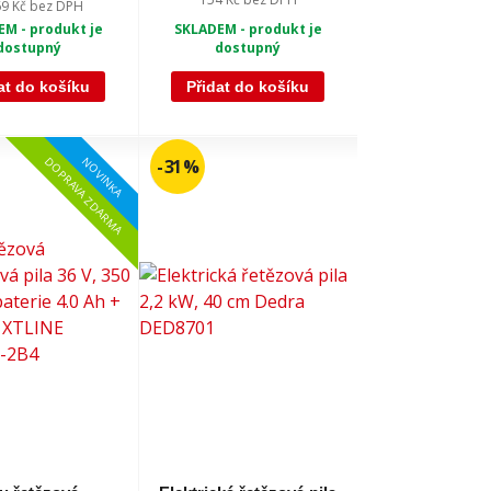
69 Kč
bez DPH
SKLADEM - produkt je
M - produkt je
dostupný
dostupný
at do košíku
Přidat do košíku
NOVINKA
DOPRAVA ZDARMA
- 31 %