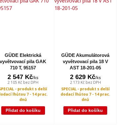
GÜDE Elektrická
GÜDE Akumulátorová
vyvětvovací pila GAK
vyvětvovací pila 18 V
710 T, 95157
AST 18-201-05
2 547 Kč
2 629 Kč
/
ks
/
ks
2 105 Kč
bez DPH
2 173 Kč
bez DPH
SPECIAL - produkt s delší
SPECIAL - produkt s delší
dodací lhůtou 7 - 14 prac.
dodací lhůtou 7 - 14 prac.
dnů
dnů
Přidat do košíku
Přidat do košíku