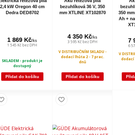
lektrická řetězová pila
Aku řetězová pila
Ak
2,4 kW Oregon 40 cm
bezuhlíková 36 V, 350
bezuhlí
Dedra DED8702
mm XTLINE XT102870
350 mm 
Ah + na
XT
4 350 Kč
/
ks
1 869 Kč
7 
/
ks
3 595 Kč
bez DPH
1 545 Kč
bez DPH
6 5
V DISTRIBUČNÍM SKLADU -
V DISTR
dodací lhůta 2 - 7 prac.
dodací 
SKLADEM - produkt je
dnů
dostupný
Přidat do košíku
Přidat do košíku
Přid