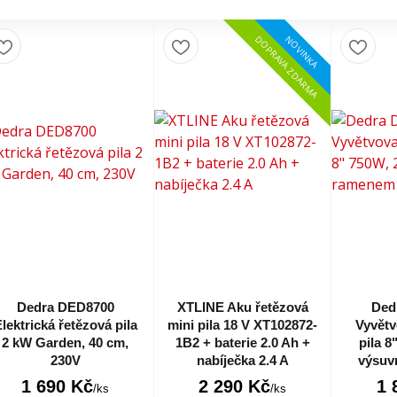
NOVINKA
DOPRAVA ZDARMA
Dedra DED8700
XTLINE Aku řetězová
Ded
lektrická řetězová pila
mini pila 18 V XT102872-
Vyvětv
2 kW Garden, 40 cm,
1B2 + baterie 2.0 Ah +
pila 8
230V
nabíječka 2.4 A
výsuv
1 690 Kč
2 290 Kč
1 
/
ks
/
ks