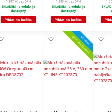
1 397 Kč
bez DPH
1 893 Kč
bez DPH
1 5
SKLADEM - produkt je
SKLADEM - produkt je
SKLADE
dostupný
dostupný
Přidat do košíku
Přidat do košíku
Přid
NOVINKA
DOPRAVA ZDARMA