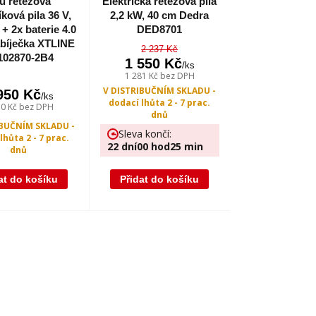
u řetězová
Elektrická řetězová pila
ková pila 36 V,
2,2 kW, 40 cm Dedra
+ 2x baterie 4.0
DED8701
bíječka XTLINE
2 237 Kč
102870-2B4
1 550 Kč
/
ks
1 281 Kč
bez DPH
V DISTRIBUČNÍM SKLADU -
950 Kč
/
ks
dodací lhůta 2 - 7 prac.
70 Kč
bez DPH
dnů
IBUČNÍM SKLADU -
Sleva končí:
lhůta 2 - 7 prac.
22
dní
00
hod
25
min
dnů
at do košíku
Přidat do košíku