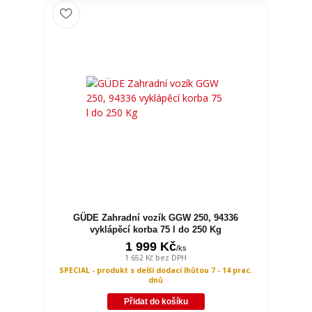
GÜDE Zahradní vozík GGW 250, 94336
vyklápěcí korba 75 l do 250 Kg
1 999 Kč
/
ks
1 652 Kč
bez DPH
SPECIAL - produkt s delší dodací lhůtou 7 - 14 prac.
dnů
Přidat do košíku