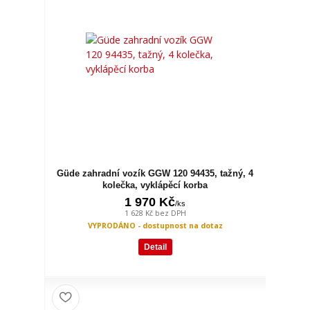
Güde zahradní vozík GGW 120 94435, tažný, 4
kolečka, vyklápěcí korba
1 970 Kč
/
ks
1 628 Kč
bez DPH
VYPRODÁNO - dostupnost na dotaz
Detail