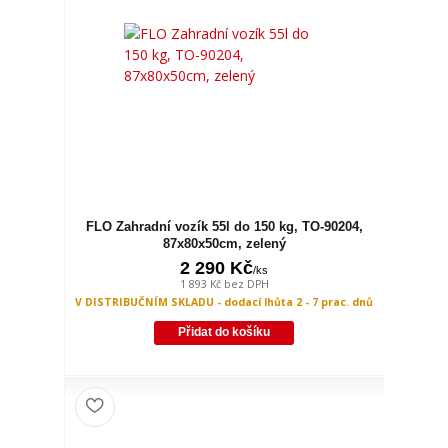
FLO Zahradní vozík 55l do 150 kg, TO-90204,
87x80x50cm, zelený
2 290 Kč
/
ks
1 893 Kč
bez DPH
V DISTRIBUČNÍM SKLADU - dodací lhůta 2 - 7 prac. dnů
Přidat do košíku