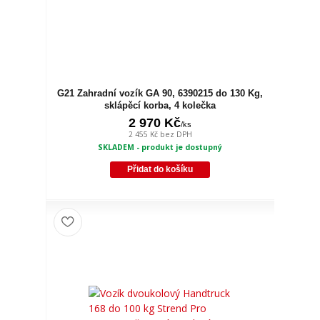
G21 Zahradní vozík GA 90, 6390215 do 130 Kg,
sklápěcí korba, 4 kolečka
2 970 Kč
/
ks
2 455 Kč
bez DPH
SKLADEM - produkt je dostupný
Přidat do košíku