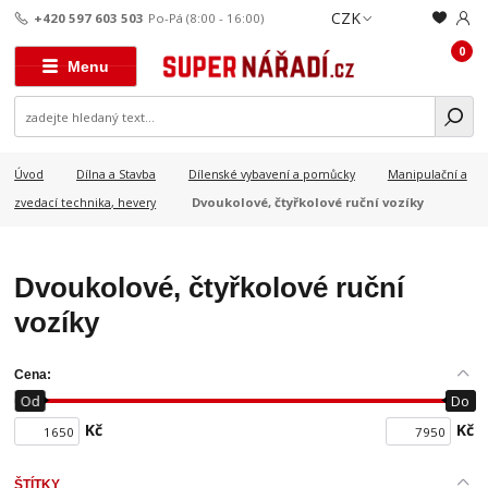
CZK
+420 597 603 503
Po-Pá (8:00 - 16:00)
0
Menu
Úvod
Dílna a Stavba
Dílenské vybavení a pomůcky
Manipulační a
Dvoukolové, čtyřkolové ruční vozíky
zvedací technika, hevery
Dvoukolové, čtyřkolové ruční
vozíky
Cena:
Od
Do
Kč
Kč
ŠTÍTKY