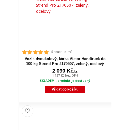
6 hodnocení
Vozík dvoukolový, kárka Victor Handtruck do
100 kg Strend Pro 2170507, zelený, ocelový
2 090 Kč
/
ks
1 727 Kč
bez DPH
SKLADEM - produkt je dostupný
Přidat do košíku