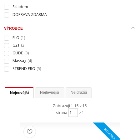
Skladem
DOPRAVA ZDARMA
VÝROBCE
FLO
(1)
G21
(2)
GÜDE
(3)
Massag
(4)
STREND PRO
(5)
Nejlevnější
Nejdražší
Nejnovější
Zobrazuji 1-15 z 15
strana
z 1
NOVINKA