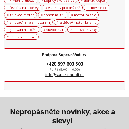
krmení drůbeže
kopřivy pro slepice
domácí vejce
řezačka na kopřivy
vitamíny pro drůbež
chov slepic
grilovací motor
pohon na gril
motor na sele
grilovací jehla s motorem
zátěžový motor ke grilu
grilování na rožni
Skeppshult
litinové mlýnky
pánev na indukci
Podpora Super-nářadí.cz
+420 597 603 503
Po-Pá (8:00 - 16:00)
info@super-naradi.cz
Nepropásněte novinky, akce a
slevy!