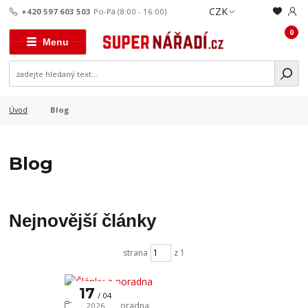
CZK
+420 597 603 503
Po-Pá (8:00 - 16:00)
0
Menu
Blog
Úvod
Blog
Nejnovější články
strana
z 1
17
04
Články a poradna
2026