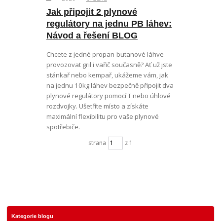
Jak připojit 2 plynové
regulátory na jednu PB láhev:
Návod a řešení BLOG
Chcete z jedné propan-butanové láhve
provozovat gril i vařič současně? Ať už jste
stánkař nebo kempař, ukážeme vám, jak
na jednu 10kg láhev bezpečně připojit dva
plynové regulátory pomocí T nebo úhlové
rozdvojky. Ušetříte místo a získáte
maximální flexibilitu pro vaše plynové
spotřebiče.
strana
z 1
Kategorie blogu