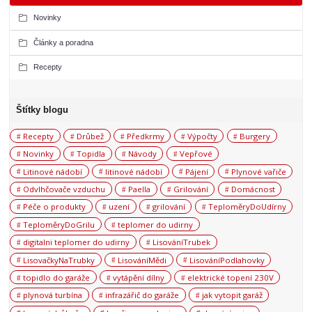
Novinky
Články a poradna
Recepty
Štítky blogu
Recepty
Drůbež
Předkrmy
Výpočty
Burgery
Novinky
Topidla
Návody
Vepřové
Litinové nádobí
litinové nádobí
Pájení
Plynové vařiče
Odvlhčovače vzduchu
Paella
Grilování
Domácnost
Péče o produkty
uzení
grilování
TeploměryDoUdírny
TeploměryDoGrilu
teplomer do udirny
digitalni teplomer do udirny
LisováníTrubek
LisovačkyNaTrubky
LisováníMědi
LisováníPodlahovky
topidlo do garáže
vytápění dílny
elektrické topení 230V
plynová turbína
infrazářič do garáže
jak vytopit garáž