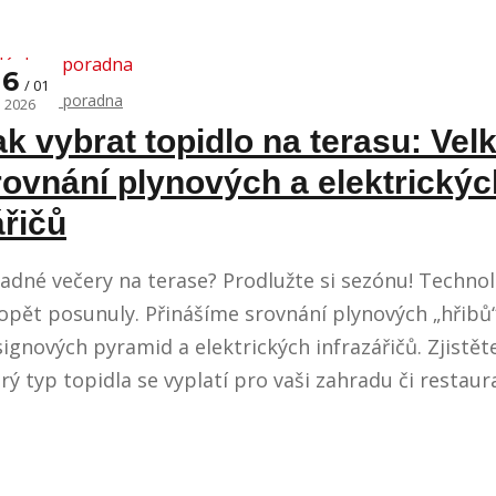
16
01
Články a poradna
2026
ak vybrat topidlo na terasu: Vel
rovnání plynových a elektrickýc
ářičů
adné večery na terase? Prodlužte si sezónu! Techno
opět posunuly. Přinášíme srovnání plynových „hřibů“
ignových pyramid a elektrických infrazářičů. Zjistět
rý typ topidla se vyplatí pro vaši zahradu či restaura