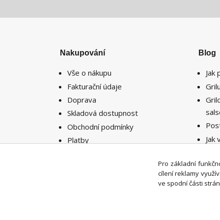
Nakupování
Blog
Vše o nákupu
Jak 
Fakturační údaje
Gri
Doprava
Gri
sal
Skladová dostupnost
Pos
Obchodní podmínky
Jak 
Platby
potř
Reklamace
míst
Pro základní funkčno
Vrácení zboží
cílení reklamy využ
ve spodní části strán