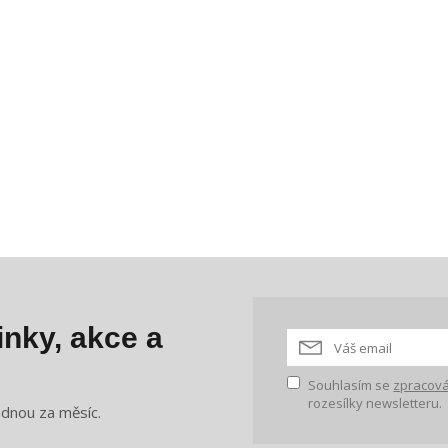
nky, akce a
Souhlasím se
zpracová
rozesílky newsletteru.
ednou za měsíc.