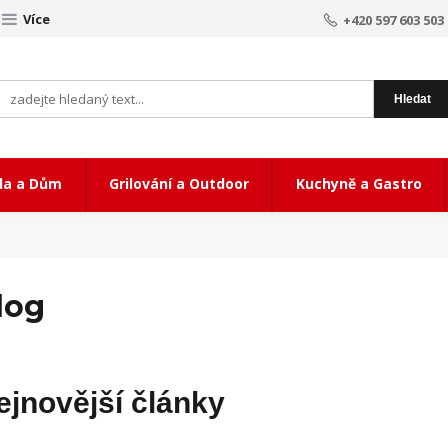
Více
+420 597 603 503
Hledat
da a Dům
Grilování a Outdoor
Kuchyně a Gastro
log
ejnovější články