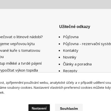
Užitečné odkazy
pečovat o litinové nádobí?
Půjčovna
lujeme vepřovou kýtu
Půjčovna - rezervační syst
lované kuře s tomatovou
Kontakty
sou
Novinky
tup měkké a tvrdé pájení
Články a poradna
vypočítat výkon topidla
Recepty
ebný k vytopení prostoru či
nosti ?
st, zpříjemnění používání webu, analytické účely a v případě udělení so
íváme soubory cookies. Nastavení vlastních preferencí cookies můžete kdy
ek.
Nastavení
Souhlasím
Upravit sběr cookies.