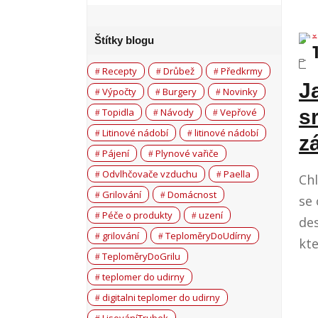
Štítky blogu
Recepty
Drůbež
Předkrmy
J
Výpočty
Burgery
Novinky
s
Topidla
Návody
Vepřové
Litinové nádobí
litinové nádobí
z
Pájení
Plynové vařiče
Odvlhčovače vzduchu
Paella
Chl
Grilování
Domácnost
se 
Péče o produkty
uzení
des
grilování
TeploměryDoUdírny
kte
TeploměryDoGrilu
teplomer do udirny
digitalni teplomer do udirny