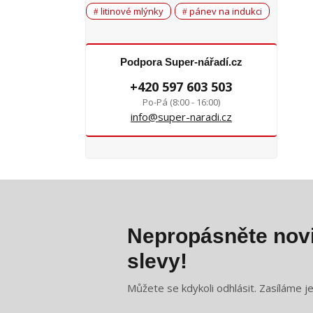
litinové mlýnky
pánev na indukci
Podpora Super-nářadí.cz
+420 597 603 503
Po-Pá (8:00 - 16:00)
info@super-naradi.cz
Nepropásněte novi
slevy!
Můžete se kdykoli odhlásit. Zasíláme j