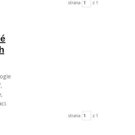
strana
z 1
ké
h
logie
,
e,
ci.
strana
z 1