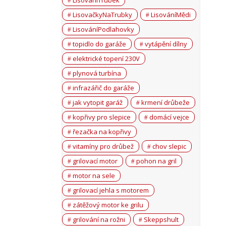
LisováníTrubek
LisovačkyNaTrubky
LisováníMědi
LisováníPodlahovky
topidlo do garáže
vytápění dílny
elektrické topení 230V
plynová turbína
infrazářič do garáže
jak vytopit garáž
krmení drůbeže
kopřivy pro slepice
domácí vejce
řezačka na kopřivy
vitamíny pro drůbež
chov slepic
grilovací motor
pohon na gril
motor na sele
grilovací jehla s motorem
zátěžový motor ke grilu
grilování na rožni
Skeppshult