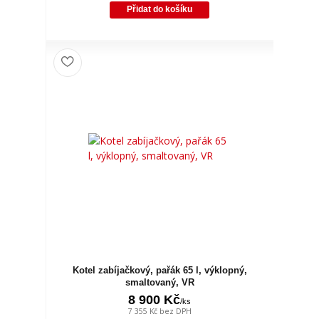
Přidat do košíku
Kotel zabíjačkový, pařák 65 l, výklopný,
smaltovaný, VR
8 900 Kč
/
ks
7 355 Kč
bez DPH