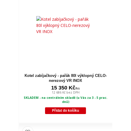
Kotel zabíjačkový - pařák 80l výklopný CELO-
nerezový VR INOX
15 350 Kč
/
ks
12 686 Kč
bez DPH
SKLADEM - na centrálním skladě (u Vás za 3 - 5 prac.
dnů)
Přidat do košíku