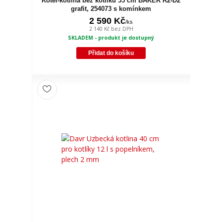
Kotel-kotlina bez kotlíku 55 cm BAKER R2-D2
grafit, 254073 s komínkem
2 590 Kč
/
ks
2 140 Kč
bez DPH
SKLADEM - produkt je dostupný
Přidat do košíku