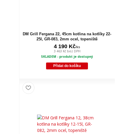
DM Grill Fergana 22, 45cm kotlina na kotlíky 22-
25l, GR-083, 2mm ocel, topeniště
4 190 Kč
/
ks
3 463 Kč
bez DPH
SKLADEM - produkt je dostupný
Přidat do košíku