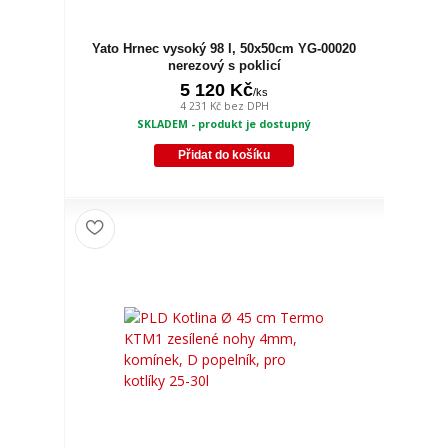
Yato Hrnec vysoký 98 l, 50x50cm YG-00020
nerezový s poklicí
5 120 Kč
/
ks
4 231 Kč
bez DPH
SKLADEM - produkt je dostupný
Přidat do košíku