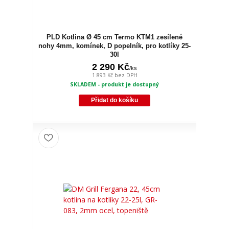
PLD Kotlina Ø 45 cm Termo KTM1 zesílené
nohy 4mm, komínek, D popelník, pro kotlíky 25-
30l
2 290 Kč
/
ks
1 893 Kč
bez DPH
SKLADEM - produkt je dostupný
Přidat do košíku