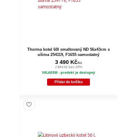
Thorma kotel 60l smaltovaný ND 56x43cm s
ušima 254119, F1655 samostatný
3 490 Kč
/
ks
2 884 Kč
bez DPH
SKLADEM - produkt je dostupný
Přidat do košíku