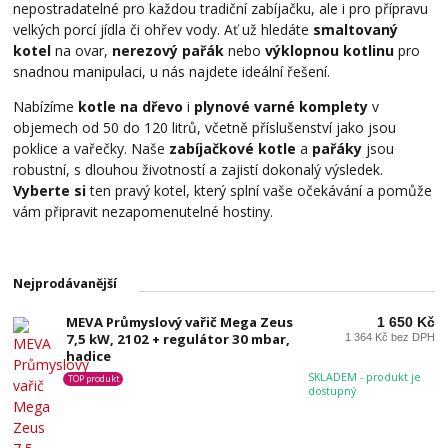
nepostradatelné pro každou tradiční zabíjačku, ale i pro přípravu
velkých porcí jídla či ohřev vody. Ať už hledáte
smaltovaný
kotel
na ovar,
nerezový pařák
nebo
výklopnou kotlinu
pro
snadnou manipulaci, u nás najdete ideální řešení.
Nabízíme
kotle na dřevo
i
plynové varné komplety
v
objemech od 50 do 120 litrů, včetně příslušenství jako jsou
poklice a vařečky. Naše
zabíjačkové kotle
a
pařáky
jsou
robustní, s dlouhou životností a zajistí dokonalý výsledek.
Vyberte si
ten pravý kotel, který splní vaše očekávání a pomůže
vám připravit nezapomenutelné hostiny.
Nejprodávanější
MEVA Průmyslový vařič Mega Zeus
1 650 Kč
7,5 kW, 2102 + regulátor 30 mbar,
1 364 Kč bez DPH
hadice
SKLADEM - produkt je
TOP produkt
dostupný