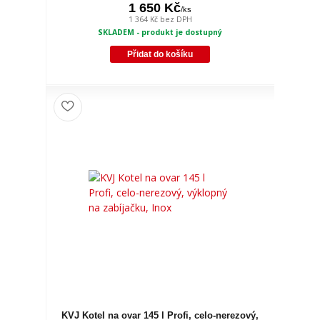
1 650 Kč
/
ks
1 364 Kč
bez DPH
SKLADEM - produkt je dostupný
Přidat do košíku
KVJ Kotel na ovar 145 l Profi, celo-nerezový,