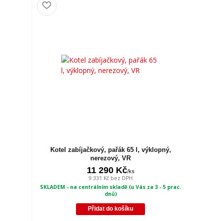
Kotel zabíjačkový, pařák 65 l, výklopný,
nerezový, VR
11 290 Kč
/
ks
9 331 Kč
bez DPH
SKLADEM - na centrálním skladě (u Vás za 3 - 5 prac.
dnů)
Přidat do košíku