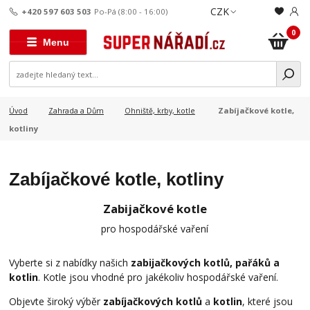
CZK
+420 597 603 503
Po-Pá (8:00 - 16:00)
0
Menu
Zabíjačkové kotle,
Úvod
Zahrada a Dům
Ohniště, krby, kotle
kotliny
Zabíjačkové kotle, kotliny
Zabijačkové kotle
pro hospodářské vaření
Vyberte si z nabídky našich
zabijačkových kotlů, pařáků a
kotlin
. Kotle jsou vhodné pro jakékoliv hospodářské vaření.
Objevte široký výběr
zabíjačkových kotlů
a
kotlin
, které jsou