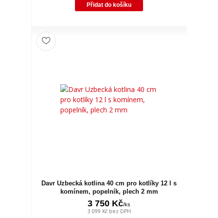
Přidat do košíku
Davr Uzbecká kotlina 40 cm pro kotlíky 12 l s
komínem, popelník, plech 2 mm
3 750 Kč
/
ks
3 099 Kč
bez DPH