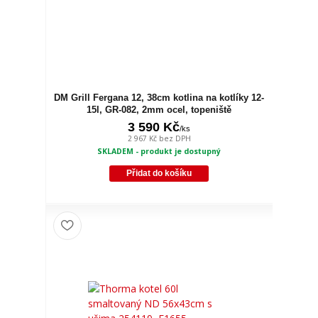
DM Grill Fergana 12, 38cm kotlina na kotlíky 12-
15l, GR-082, 2mm ocel, topeniště
3 590 Kč
/
ks
2 967 Kč
bez DPH
SKLADEM - produkt je dostupný
Přidat do košíku