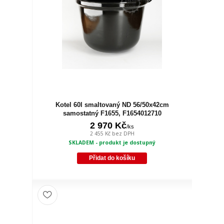
Kotel 60l smaltovaný ND 56/50x42cm
samostatný F1655, F1654012710
2 970 Kč
/
ks
2 455 Kč
bez DPH
SKLADEM - produkt je dostupný
Přidat do košíku