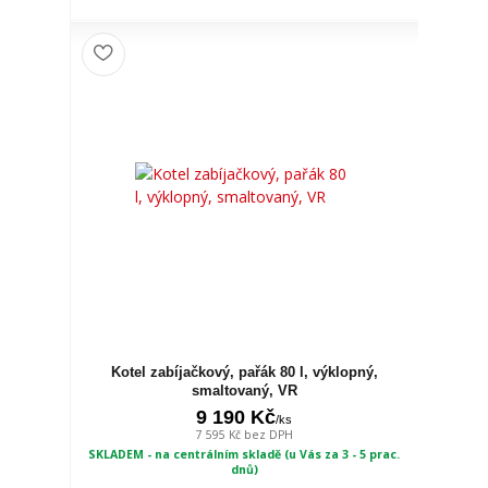
Kotel zabíjačkový, pařák 80 l, výklopný,
smaltovaný, VR
9 190 Kč
/
ks
7 595 Kč
bez DPH
SKLADEM - na centrálním skladě (u Vás za 3 - 5 prac.
dnů)