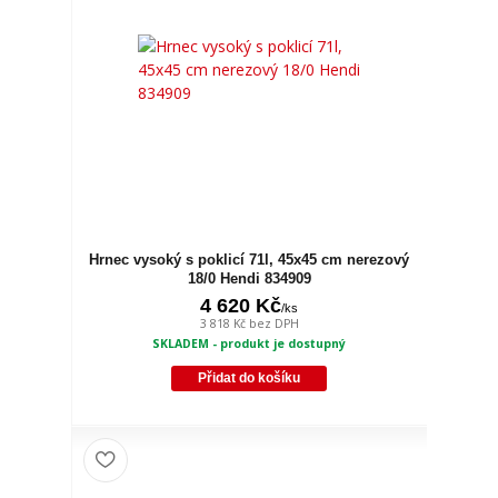
Hrnec vysoký s poklicí 71l, 45x45 cm nerezový
18/0 Hendi 834909
4 620 Kč
/
ks
3 818 Kč
bez DPH
SKLADEM - produkt je dostupný
Přidat do košíku