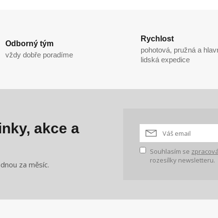
Rychlost
Odborný tým
pohotová, pružná a hlav
vždy dobře poradíme
lidská expedice
nky, akce a
Souhlasím se
zpracová
rozesílky newsletteru.
ednou za měsíc.