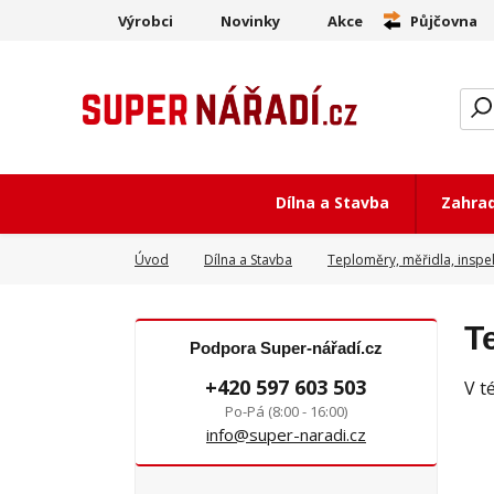
Výrobci
Novinky
Akce
Půjčovna
Dílna a Stavba
Zahra
Úvod
Dílna a Stavba
Teploměry, měřidla, inspe
T
Podpora Super-nářadí.cz
+420 597 603 503
V t
Po-Pá (8:00 - 16:00)
info@super-naradi.cz