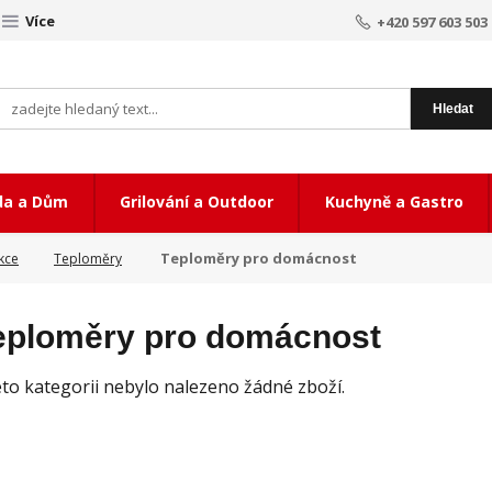
Více
+420 597 603 503
Hledat
da a Dům
Grilování a Outdoor
Kuchyně a Gastro
Teploměry pro domácnost
kce
Teploměry
eploměry pro domácnost
éto kategorii nebylo nalezeno žádné zboží.