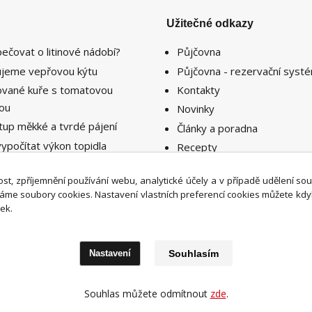
Užitečné odkazy
pečovat o litinové nádobí?
Půjčovna
lujeme vepřovou kýtu
Půjčovna - rezervační syst
lované kuře s tomatovou
Kontakty
sou
Novinky
tup měkké a tvrdé pájení
Články a poradna
vypočítat výkon topidla
Recepty
ebný k vytopení prostoru či
nosti ?
st, zpříjemnění používání webu, analytické účely a v případě udělení so
íváme soubory cookies. Nastavení vlastních preferencí cookies můžete kdy
ek.
Nastavení
Souhlasím
Upravit sběr cookies.
Souhlas můžete odmítnout
zde
.
Super-naradi.cz 2026