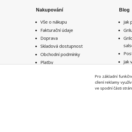
Nakupování
Blog
Vše o nákupu
Jak 
Fakturační údaje
Gri
Doprava
Gri
sal
Skladová dostupnost
Pos
Obchodní podmínky
Jak 
Platby
potř
Reklamace
míst
Pro základní funkčno
Vrácení zboží
cílení reklamy využ
ve spodní části strán