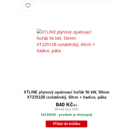
XTLINE plynový opalovací hořák 56 kW, 50mm
XT23512B izolatérský, 60cm + hadice, páka
840 Kč
/
ks
694 Kč
bez DPH
SKLADEM - produkt je dostupný
Přidat do košíku