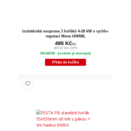
Izolatérská souprava 3 hořáků 4-28 kW s rychlo-
regulací Meva UH008L
495 Kč
/
ks
409 Kč
bez DPH
SKLADEM - produkt je dostupný
Přidat do košíku