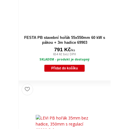
FESTA PB stavební hořák 55x550mm 60 kW s
pákou + 3m hadice 69903
791 Kč
/
ks
654 Kč
bez DPH
SKLADEM - produkt je dostupný
Přidat do košíku