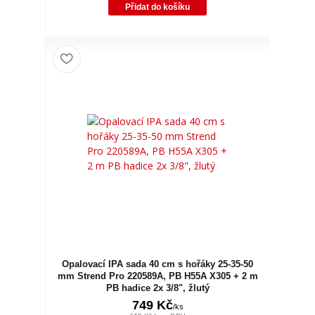
Přidat do košíku
Opalovací IPA sada 40 cm s hořáky 25-35-50
mm Strend Pro 220589A, PB H55A X305 + 2 m
PB hadice 2x 3/8", žlutý
749 Kč
/
ks