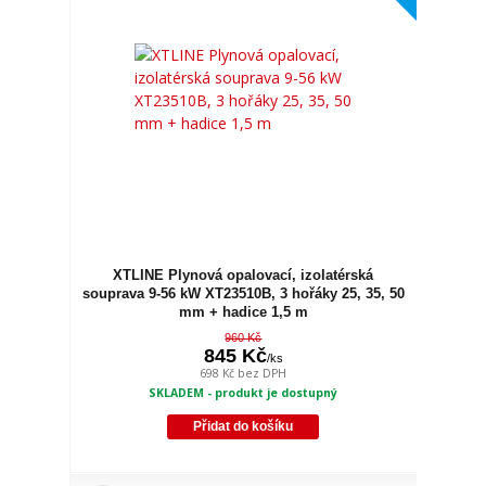
XTLINE Plynová opalovací, izolatérská
souprava 9-56 kW XT23510B, 3 hořáky 25, 35, 50
mm + hadice 1,5 m
960 Kč
845 Kč
/
ks
698 Kč
bez DPH
SKLADEM - produkt je dostupný
Přidat do košíku