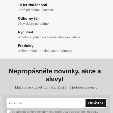
14 let zkušenosti
které při nákupu poznáte
Odborný tým
vždy dobře poradíme
Rychlost
pohotová, pružná a hlavně lidská expedice
Produkty
unikátní zboží a také vlastní výrobky
Nepropásněte novinky, akce a
slevy!
Můžete se kdykoli odhlásit. Zasíláme jednou za měsíc.
Přihlásit se
Souhlasím se
zpracováním osobních údajů
za účelem rozesílky