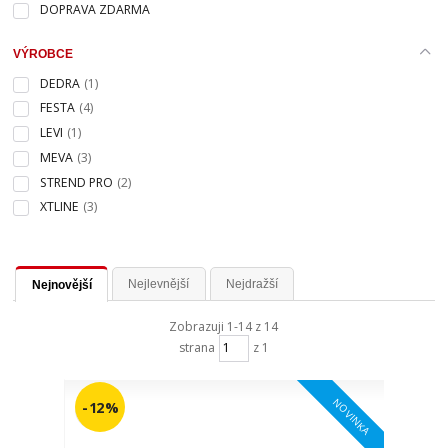
DOPRAVA ZDARMA
VÝROBCE
DEDRA
(1)
FESTA
(4)
LEVI
(1)
MEVA
(3)
STREND PRO
(2)
XTLINE
(3)
Nejlevnější
Nejdražší
Nejnovější
Zobrazuji 1-14 z 14
strana
z 1
NOVINKA
- 12 %