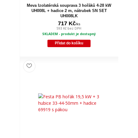
Meva Izolatérská souprava 3 hořáků 4-28 kW
UH008L + hadice 2 m, nátrubek SN SET
UH008LK
717 Kč
/
ks
593 Kč
bez DPH
SKLADEM - produkt je dostupný
Přidat do košíku