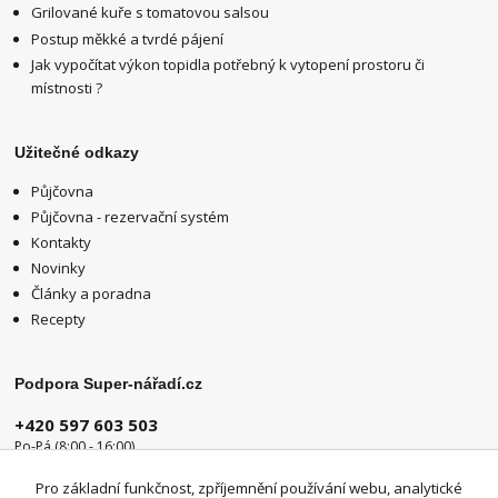
Grilované kuře s tomatovou salsou
Postup měkké a tvrdé pájení
Jak vypočítat výkon topidla potřebný k vytopení prostoru či
místnosti ?
Užitečné odkazy
Půjčovna
Půjčovna - rezervační systém
Kontakty
Novinky
Články a poradna
Recepty
Podpora Super-nářadí.cz
+420 597 603 503
Po-Pá (8:00 - 16:00)
info@super-naradi.cz
Pro základní funkčnost, zpříjemnění používání webu, analytické