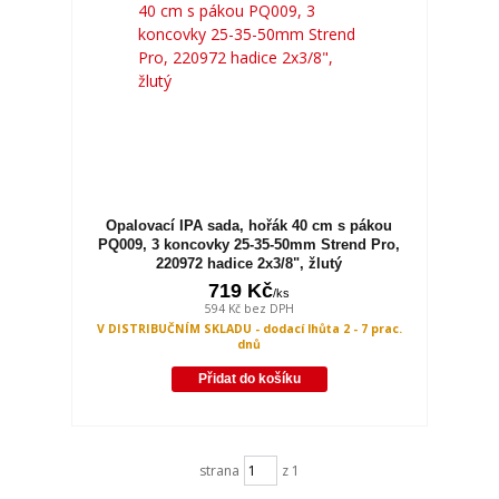
Opalovací IPA sada, hořák 40 cm s pákou
PQ009, 3 koncovky 25-35-50mm Strend Pro,
220972 hadice 2x3/8", žlutý
719 Kč
/
ks
594 Kč
bez DPH
V DISTRIBUČNÍM SKLADU - dodací lhůta 2 - 7 prac.
dnů
Přidat do košíku
strana
z 1