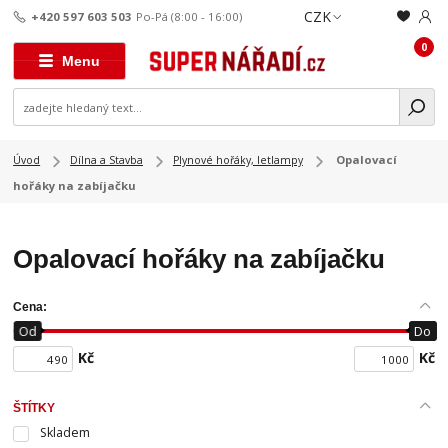
CZK
+420 597 603 503
Po-Pá (8:00 - 16:00)
0
Menu
Opalovací
Úvod
Dílna a Stavba
Plynové hořáky, letlampy
hořáky na zabíjačku
Opalovací hořáky na zabíjačku
Cena:
Od
Do
Kč
Kč
ŠTÍTKY
Skladem