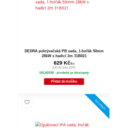
DEDRA pokrývačská PB sada, 1-hořák 50mm
28kW s hadicí 2m 31B021
629 Kč
/
ks
520 Kč
bez DPH
SKLADEM - produkt je dostupný
Přidat do košíku
NOVINKA