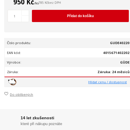
950 Kč
785 Kč
bez DPH
/
ks
Přidat do košíku
Číslo produktu:
GUDE40220
EAN kód:
4015671402202
Výrobce:
GÜDE
Záruka:
Záruka: 24 měsíců
Hlídat cenu / dostupnost
Do oblíbených
14 let zkušenosti
které při nákupu poznáte