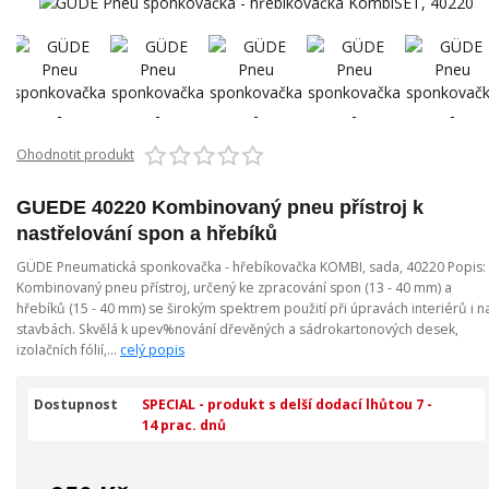
Ohodnotit produkt
GUEDE 40220 Kombinovaný pneu přístroj k
nastřelování spon a hřebíků
GÜDE Pneumatická sponkovačka - hřebíkovačka KOMBI, sada, 40220 Popis:
Kombinovaný pneu přístroj, určený ke zpracování spon (13 - 40 mm) a
hřebíků (15 - 40 mm) se širokým spektrem použití při úpravách interiérů i n
stavbách. Skvělá k upev%nování dřevěných a sádrokartonových desek,
izolačních fólií,...
celý popis
Dostupnost
SPECIAL - produkt s delší dodací lhůtou 7 -
14 prac. dnů