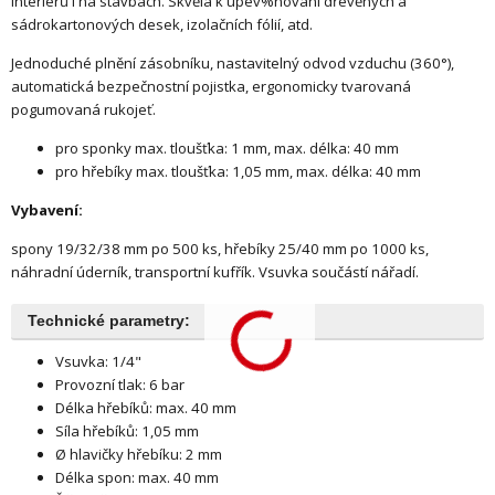
interiérů i na stavbách. Skvělá k upev%nování dřevěných a
sádrokartonových desek, izolačních fólií, atd.
Jednoduché plnění zásobníku, nastavitelný odvod vzduchu (360°),
automatická bezpečnostní pojistka, ergonomicky tvarovaná
pogumovaná rukojeť.
pro sponky max. tloušťka: 1 mm, max. délka: 40 mm
pro hřebíky max. tloušťka: 1,05 mm, max. délka: 40 mm
Vybavení:
spony 19/32/38 mm po 500 ks, hřebíky 25/40 mm po 1000 ks,
náhradní úderník, transportní kufřík. Vsuvka součástí nářadí.
Technické parametry:
Vsuvka: 1/4"
Provozní tlak: 6 bar
Délka hřebíků: max. 40 mm
Síla hřebíků: 1,05 mm
Ø hlavičky hřebíku: 2 mm
Délka spon: max. 40 mm