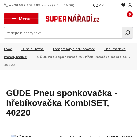
CZK
+420 597 603 503
Po-Pá (8:00 - 16:00)
0
Menu
Úvod
Dílna a Stavba
Kompresory a odvlhčovače
Pneumatické
GÜDE Pneu sponkovačka - hřebíkovačka KombiSET,
nářadí, hadice
40220
GÜDE Pneu sponkovačka -
hřebíkovačka KombiSET,
40220