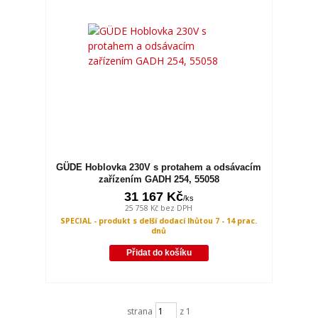
GÜDE Hoblovka 230V s protahem a odsávacím
zařízením GADH 254, 55058
31 167 Kč
/
ks
25 758 Kč
bez DPH
SPECIAL - produkt s delší dodací lhůtou 7 - 14 prac.
dnů
Přidat do košíku
strana
z 1