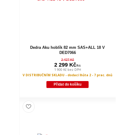
Dedra Aku hoblík 82 mm SAS+ALL 18 V
DED7066
2 427 Kč
2 299 Kč
/
ks
1 900 Kč
bez DPH
V DISTRIBUČNÍM SKLADU - dodací lhůta 2 - 7 prac. dnů
Přidat do košíku