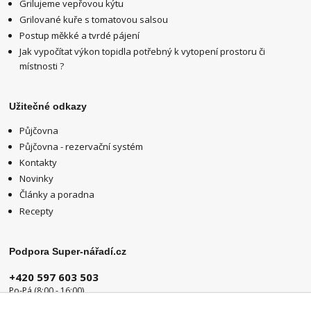
Grilujeme vepřovou kýtu
Grilované kuře s tomatovou salsou
Postup měkké a tvrdé pájení
Jak vypočítat výkon topidla potřebný k vytopení prostoru či
místnosti ?
Užitečné odkazy
Půjčovna
Půjčovna - rezervační systém
Kontakty
Novinky
Články a poradna
Recepty
Podpora Super-nářadí.cz
+420 597 603 503
Po-Pá (8:00 - 16:00)
info@super-naradi.cz