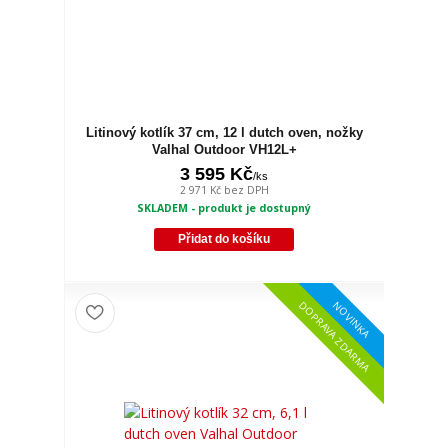
Litinový kotlík 37 cm, 12 l dutch oven, nožky
Valhal Outdoor VH12L+
3 595 Kč
/
ks
2 971 Kč
bez DPH
SKLADEM - produkt je dostupný
Přidat do košíku
NOVINKA
DOPRAVA ZDARMA