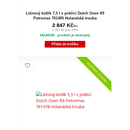
Litinový kotlík 7,5 l s poklicí Dutch Oven ft9
Petromax 701485 Holandská trouba
2 847 Kč
/
ks
2 353 Kč
bez DPH
SKLADEM - produkt je dostupný
Přidat do košíku
DOPRAVA ZDARMA