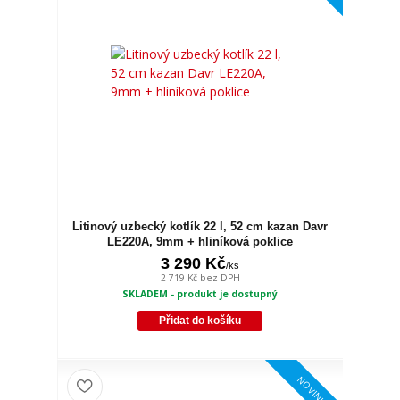
Litinový uzbecký kotlík 22 l, 52 cm kazan Davr
LE220A, 9mm + hliníková poklice
3 290 Kč
/
ks
2 719 Kč
bez DPH
SKLADEM - produkt je dostupný
Přidat do košíku
NOVINKA