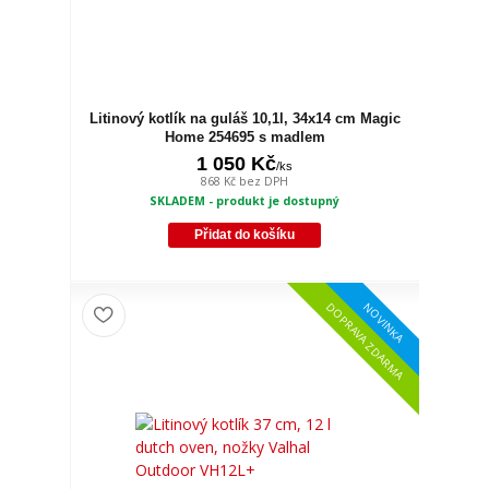
Litinový kotlík na guláš 10,1l, 34x14 cm Magic
Home 254695 s madlem
1 050 Kč
/
ks
868 Kč
bez DPH
SKLADEM - produkt je dostupný
Přidat do košíku
NOVINKA
DOPRAVA ZDARMA