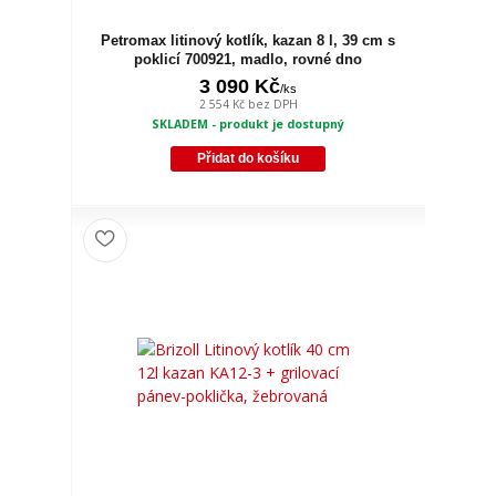
Petromax litinový kotlík, kazan 8 l, 39 cm s
poklicí 700921, madlo, rovné dno
3 090 Kč
/
ks
2 554 Kč
bez DPH
SKLADEM - produkt je dostupný
Přidat do košíku