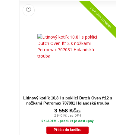
DOPRAVA ZDARMA
Litinový kotlík 10,8 l s poklicí Dutch Oven ft12 s
nožkami Petromax 707081 Holandská trouba
3 558 Kč
/
ks
2 940 Kč
bez DPH
SKLADEM - produkt je dostupný
Přidat do košíku