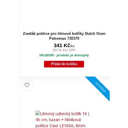
Zvedák poklice pro litinové kotlíky Dutch Oven
Petromax 730379
341 Kč
/
ks
282 Kč
bez DPH
SKLADEM - produkt je dostupný
Přidat do košíku
NOVINKA