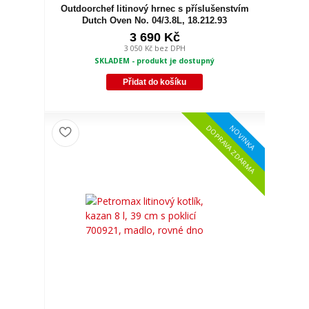
Outdoorchef litinový hrnec s příslušenstvím
Dutch Oven No. 04/3.8L, 18.212.93
3 690 Kč
3 050 Kč
bez DPH
SKLADEM - produkt je dostupný
Přidat do košíku
NOVINKA
DOPRAVA ZDARMA