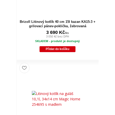
Brizoll Litinový kotlík 40 cm 15l kazan KA15-3 +
grilovací pánev-poklička, žebrovaná
3 690 Kč
/
ks
3 050 Kč
bez DPH
SKLADEM - produkt je dostupný
Přidat do košíku