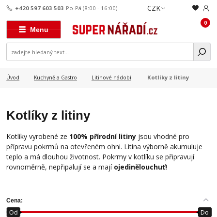
CZK
+420 597 603 503
Po-Pá (8:00 - 16:00)
0
Menu
Kotlíky z litiny
Úvod
Kuchyně a Gastro
Litinové nádobí
Kotlíky z litiny
Kotlíky vyrobené ze
100% přírodní litiny
jsou vhodné pro
přípravu pokrmů na otevřeném ohni. Litina výborně akumuluje
teplo a má dlouhou životnost. Pokrmy v kotlíku se připravují
rovnoměrně, nepřipalují se a mají
ojedinělou
chuť!
Cena:
Od
Do