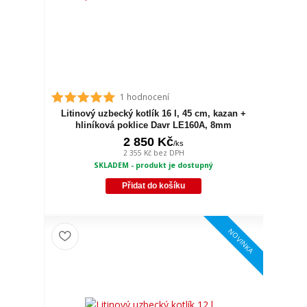
1 hodnocení
Litinový uzbecký kotlík 16 l, 45 cm, kazan +
hliníková poklice Davr LE160A, 8mm
2 850 Kč
/
ks
2 355 Kč
bez DPH
SKLADEM - produkt je dostupný
Přidat do košíku
NOVINKA