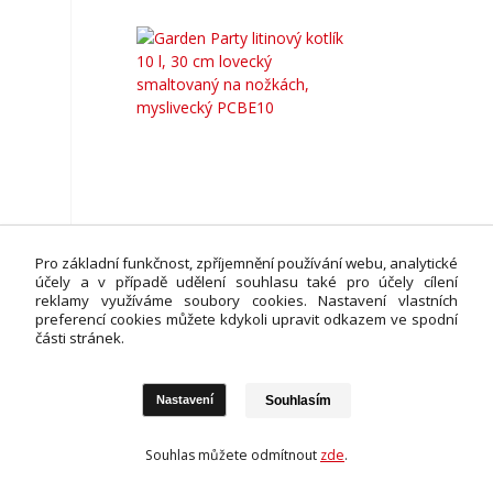
Garden Party litinový kotlík 10 l, 30 cm lovecký
Pro základní funkčnost, zpříjemnění používání webu, analytické
smaltovaný na nožkách, myslivecký PCBE10
účely a v případě udělení souhlasu také pro účely cílení
reklamy využíváme soubory cookies. Nastavení vlastních
2 190 Kč
/
ks
preferencí cookies můžete kdykoli upravit odkazem ve spodní
1 810 Kč
bez DPH
části stránek.
VYPRODÁNO - dostupnost na dotaz
Přidat do košíku
Souhlasím
Nastavení
Souhlas můžete odmítnout
zde
.