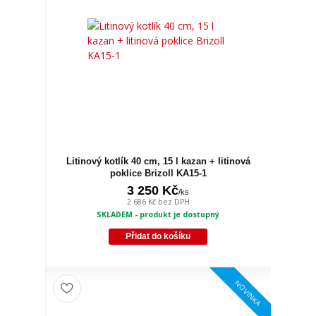
Litinový kotlík 40 cm, 15 l kazan + litinová
poklice Brizoll KA15-1
3 250 Kč
/
ks
2 686 Kč
bez DPH
SKLADEM - produkt je dostupný
Přidat do košíku
NOVINKA