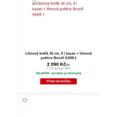
Litinový kotlík 36 cm, 8 l kazan + litinová
poklice Brizoll KA08-1
2 090 Kč
/
ks
1 727 Kč
bez DPH
SKLADEM - produkt je dostupný
Přidat do košíku