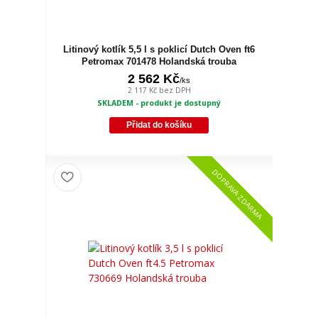
Litinový kotlík 5,5 l s poklicí Dutch Oven ft6
Petromax 701478 Holandská trouba
2 562 Kč
/
ks
2 117 Kč
bez DPH
SKLADEM - produkt je dostupný
Přidat do košíku
DOPRAVA ZDARMA