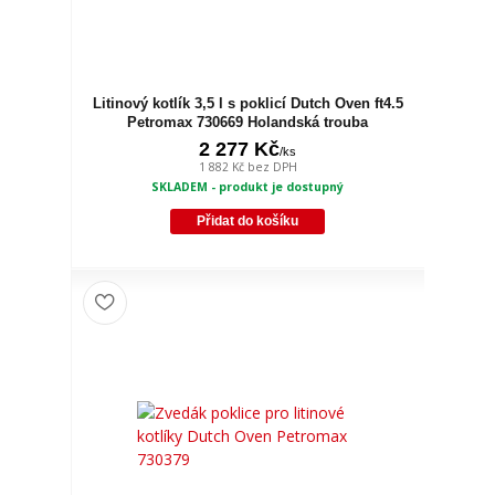
Litinový kotlík 3,5 l s poklicí Dutch Oven ft4.5
Petromax 730669 Holandská trouba
2 277 Kč
/
ks
1 882 Kč
bez DPH
SKLADEM - produkt je dostupný
Přidat do košíku