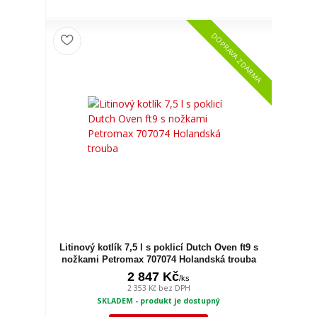
DOPRAVA ZDARMA
Litinový kotlík 7,5 l s poklicí Dutch Oven ft9 s
nožkami Petromax 707074 Holandská trouba
2 847 Kč
/
ks
2 353 Kč
bez DPH
SKLADEM - produkt je dostupný