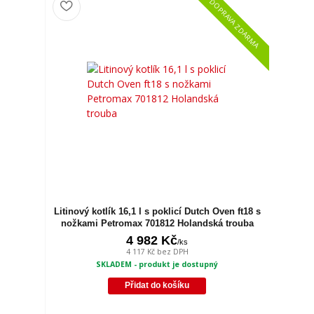
DOPRAVA ZDARMA
Litinový kotlík 16,1 l s poklicí Dutch Oven ft18 s
nožkami Petromax 701812 Holandská trouba
4 982 Kč
/
ks
4 117 Kč
bez DPH
SKLADEM - produkt je dostupný
Přidat do košíku