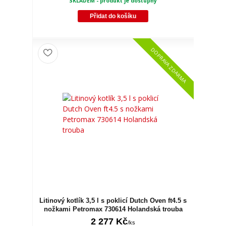
SKLADEM - produkt je dostupný
Přidat do košíku
DOPRAVA ZDARMA
Litinový kotlík 3,5 l s poklicí Dutch Oven ft4.5 s
nožkami Petromax 730614 Holandská trouba
2 277 Kč
/
ks