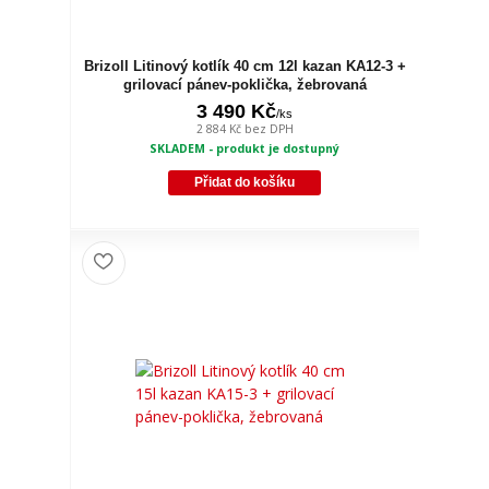
Brizoll Litinový kotlík 40 cm 12l kazan KA12-3 +
grilovací pánev-poklička, žebrovaná
3 490 Kč
/
ks
2 884 Kč
bez DPH
SKLADEM - produkt je dostupný
Přidat do košíku