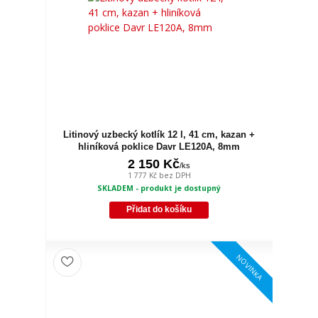
Litinový uzbecký kotlík 12 l, 41 cm, kazan +
hliníková poklice Davr LE120A, 8mm
2 150 Kč
/
ks
1 777 Kč
bez DPH
SKLADEM - produkt je dostupný
Přidat do košíku
NOVINKA