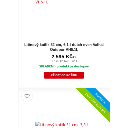
Litinový kotlík 32 cm, 6,1 l dutch oven Valhal
Outdoor VH6.1L
2 595 Kč
/
ks
2 145 Kč
bez DPH
SKLADEM - produkt je dostupný
Přidat do košíku
NOVINKA
DOPRAVA ZDARMA