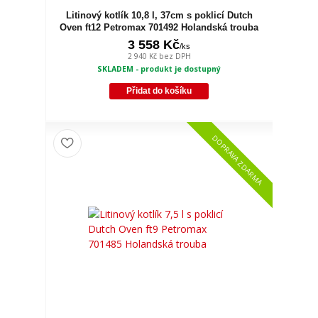
Litinový kotlík 10,8 l, 37cm s poklicí Dutch
Oven ft12 Petromax 701492 Holandská trouba
3 558 Kč
/
ks
2 940 Kč
bez DPH
SKLADEM - produkt je dostupný
Přidat do košíku
DOPRAVA ZDARMA