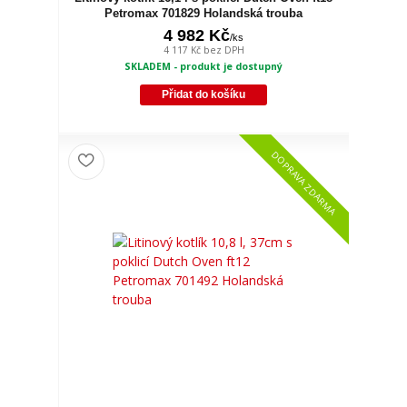
Petromax 701829 Holandská trouba
4 982 Kč
/
ks
4 117 Kč
bez DPH
SKLADEM - produkt je dostupný
Přidat do košíku
DOPRAVA ZDARMA