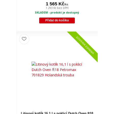
1 565 Kč
/
ks
1 293 Kč
bez DPH
SKLADEM - produkt je dostupný
Přidat do košíku
DOPRAVA ZDARMA
Litinový kotlík 16,1 l s poklicí Dutch Oven ft18