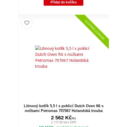
Přidat do košíku
DOPRAVA ZDARMA
Litinový kotlík 5,5 l s poklicí Dutch Oven ft6 s
nožkami Petromax 707067 Holandská trouba
2 562 Kč
/
ks
2 117 Kč
bez DPH