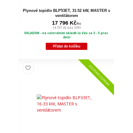
Plynové topidlo BLP53ET, 31-52 kW, MASTER s
ventilátorem
17 796 Kč
/
ks
14 707 Kč
bez DPH
SKLADEM - na centrálním skladě (u Vás za 3 - 5 prac.
dnů)
Přidat do košíku
DOPRAVA ZDARMA