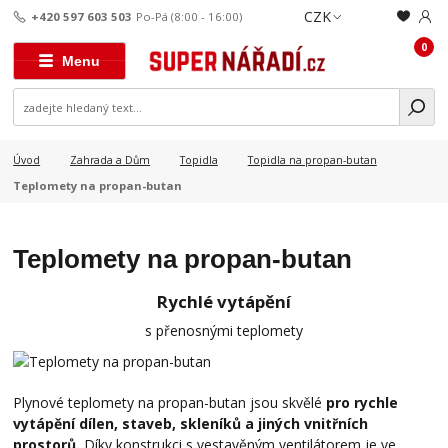
CZK
+420 597 603 503
Po-Pá (8:00 - 16:00)
0
Menu
Úvod
Zahrada a Dům
Topidla
Topidla na propan-butan
Teplomety na propan-butan
Teplomety na propan-butan
Rychlé vytápění
s přenosnými teplomety
Plynové teplomety na propan-butan jsou skvělé
pro rychle
vytápění dílen, staveb, skleníků a jiných vnitřních
prostorů.
Díky konstrukci s vestavěným ventilátorem je ve