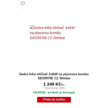
Dedra Infra ohřívač 4,6kW na plynovou bombu
DED9970E CZ 30mbar
1 249 Kč
/
ks
1 032 Kč
bez DPH
SKLADEM - produkt je dostupný
Přidat do košíku