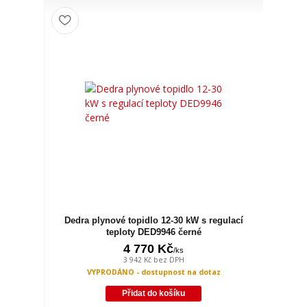
Dedra plynové topidlo 12-30 kW s regulací
teploty DED9946 černé
4 770 Kč
/
ks
3 942 Kč
bez DPH
VYPRODÁNO - dostupnost na dotaz
Přidat do košíku