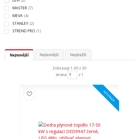
LEVI
(2)
MASTER
(7)
MEVA
(4)
STANLEY
(2)
STREND PRO
(1)
Nejlevnější
Nejdražší
Nejnovější
Zobrazuji 1-30 z 30
strana
z 1
NOVINKA