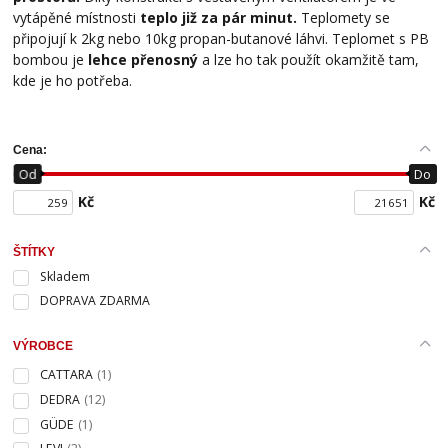
vytápěné místnosti
teplo již za pár minut.
Teplomety se
připojují k 2kg nebo 10kg propan-butanové láhvi. Teplomet s PB
bombou je
lehce přenosný
a lze ho tak použít okamžitě tam,
kde je ho potřeba.
Cena:
Od
Do
Kč
Kč
ŠTÍTKY
Skladem
DOPRAVA ZDARMA
VÝROBCE
CATTARA
(1)
DEDRA
(12)
GÜDE
(1)