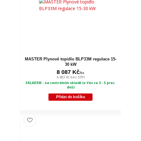
MASTER Plynové topidlo BLP33M regulace 15-
30 kW
8 087 Kč
/
ks
6 683 Kč
bez DPH
SKLADEM - na centrálním skladě (u Vás za 3 - 5 prac.
dnů)
Přidat do košíku