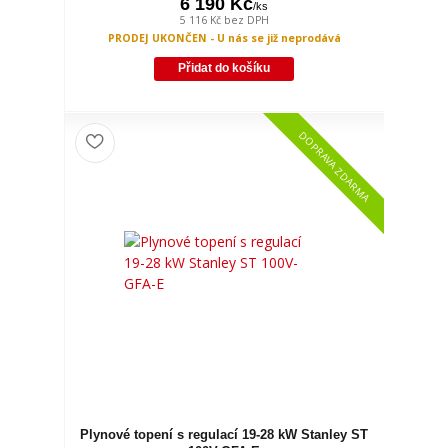
6 190 Kč
/
ks
5 116 Kč
bez DPH
PRODEJ UKONČEN - U nás se již neprodává
Přidat do košíku
DOPRAVA ZDARMA
Plynové topení s regulací 19-28 kW Stanley ST