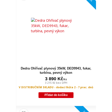
Dedra Ohřívač plynový 35kW, DED9943, fukar,
turbína, pevný výkon
3 890 Kč
/
ks
3 215 Kč
bez DPH
V DISTRIBUČNÍM SKLADU - dodací lhůta 2 - 7 prac. dnů
Přidat do košíku