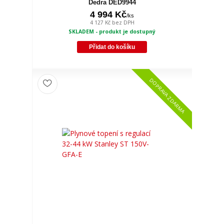
Dedra DED9944
4 994 Kč
/
ks
4 127 Kč
bez DPH
SKLADEM - produkt je dostupný
Přidat do košíku
DOPRAVA ZDARMA