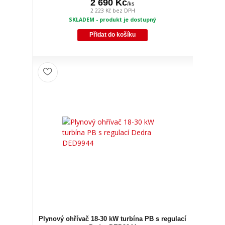
2 690 Kč
/
ks
2 223 Kč
bez DPH
SKLADEM - produkt je dostupný
Přidat do košíku
Plynový ohřívač 18-30 kW turbína PB s regulací