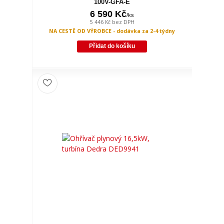
100V-GFA-E
6 590 Kč
/
ks
5 446 Kč
bez DPH
NA CESTĚ OD VÝROBCE - dodávka za 2-4 týdny
Přidat do košíku