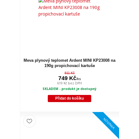
Meva plynový teplomet Ardent MINI KP23008 na
190g propichovací kartuše
811 Kč
749 Kč
/
ks
619 Kč
bez DPH
SKLADEM - produkt je dostupný
Přidat do košíku
NOVINKA