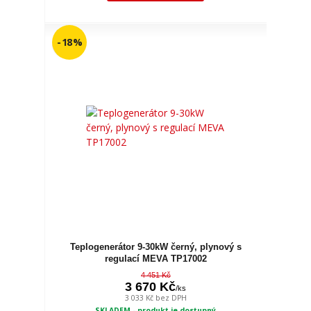
- 18 %
Teplogenerátor 9-30kW černý, plynový s
regulací MEVA TP17002
4 451 Kč
3 670 Kč
/
ks
3 033 Kč
bez DPH
SKLADEM - produkt je dostupný