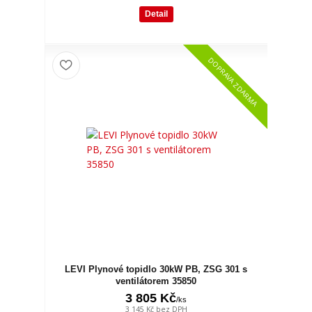
Detail
DOPRAVA ZDARMA
LEVI Plynové topidlo 30kW PB, ZSG 301 s
ventilátorem 35850
3 805 Kč
/
ks
3 145 Kč
bez DPH