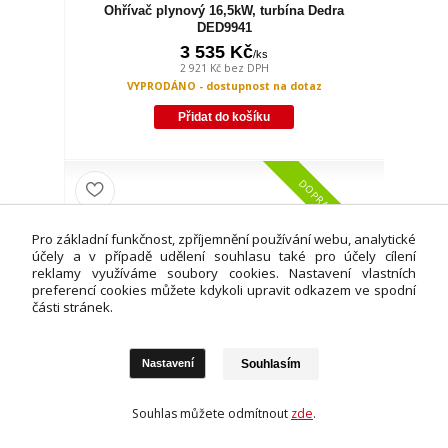
Ohřívač plynový 16,5kW, turbína Dedra
DED9941
3 535 Kč
/
ks
2 921 Kč
bez DPH
VYPRODÁNO - dostupnost na dotaz
Přidat do košíku
DOPRAVA ZDARMA
Pro základní funkčnost, zpříjemnění používání webu, analytické
účely a v případě udělení souhlasu také pro účely cílení
reklamy využíváme soubory cookies. Nastavení vlastních
preferencí cookies můžete kdykoli upravit odkazem ve spodní
části stránek.
Souhlasím
Nastavení
Souhlas můžete odmítnout
zde
.