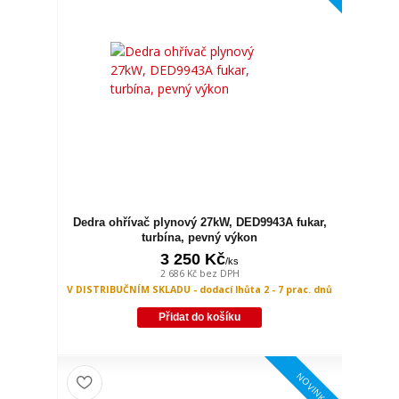
Dedra ohřívač plynový 27kW, DED9943A fukar,
turbína, pevný výkon
3 250 Kč
/
ks
2 686 Kč
bez DPH
V DISTRIBUČNÍM SKLADU - dodací lhůta 2 - 7 prac. dnů
Přidat do košíku
NOVINKA