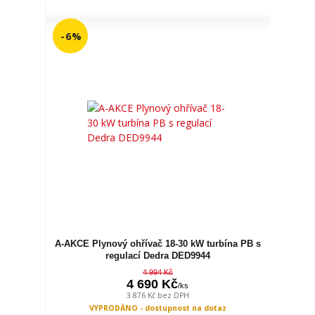
- 6 %
A-AKCE Plynový ohřívač 18-30 kW turbína PB s
regulací Dedra DED9944
4 994 Kč
4 690 Kč
/
ks
3 876 Kč
bez DPH
VYPRODÁNO - dostupnost na dotaz