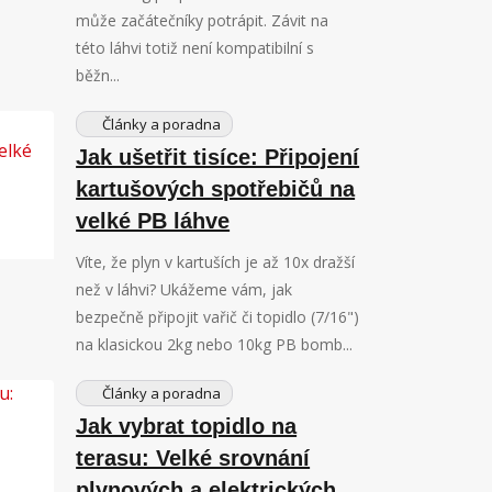
může začátečníky potrápit. Závit na
této láhvi totiž není kompatibilní s
běžn...
Články a poradna
Jak ušetřit tisíce: Připojení
kartušových spotřebičů na
velké PB láhve
Víte, že plyn v kartuších je až 10x dražší
než v láhvi? Ukážeme vám, jak
bezpečně připojit vařič či topidlo (7/16")
na klasickou 2kg nebo 10kg PB bomb...
Články a poradna
Jak vybrat topidlo na
terasu: Velké srovnání
plynových a elektrických