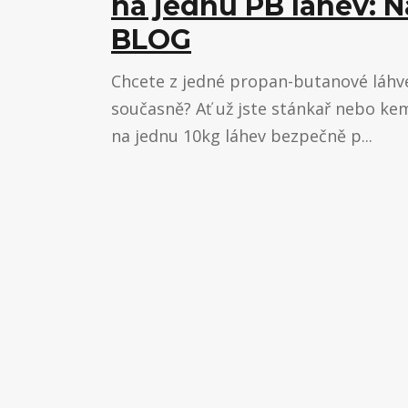
na jednu PB láhev: N
BLOG
Chcete z jedné propan-butanové láhve 
současně? Ať už jste stánkař nebo ke
na jednu 10kg láhev bezpečně p...