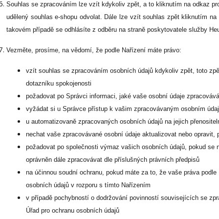
Souhlas se zpracováním lze vzít kdykoliv zpět, a to kliknutím na odkaz pr
udělený souhlas e-shopu odvolat. Dále lze vzít souhlas zpět kliknutím na
takovém případě se odhlásíte z odběru na straně poskytovatele služby He
Vezměte, prosíme, na vědomí, že podle Nařízení máte právo:
vzít souhlas se zpracováním osobních údajů kdykoliv zpět, toto zp
dotazníku spokojenosti
požadovat po Správci informaci, jaké vaše osobní údaje zpracováv
vyžádat si u Správce přístup k vašim zpracovávaným osobním údajů
u automatizovaně zpracovaných osobních údajů na jejich přenositel
nechat vaše zpracovávané osobní údaje aktualizovat nebo opravit, 
požadovat po společnosti výmaz vašich osobních údajů, pokud se n
oprávněn dále zpracovávat dle příslušných právních předpisů
na účinnou soudní ochranu, pokud máte za to, že vaše práva podle
osobních údajů v rozporu s tímto Nařízením
v případě pochybností o dodržování povinností souvisejících se zp
Úřad pro ochranu osobních údajů