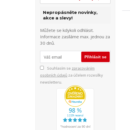
Nepropásněte novinky,
akce a slevy!
Můžete se kdykoli odhlásit.
Informace zasíláme max. jednou za
30 dnů.
Přihlásit se
Souhlasím se
zpracováním
osobních údajů
za účelem rozesílky
newsletteru.