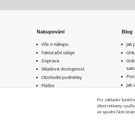
Nakupování
Blog
Vše o nákupu
Jak 
Fakturační údaje
Gri
Doprava
Gri
sal
Skladová dostupnost
Pos
Obchodní podmínky
Jak 
Platby
potř
Reklamace
míst
Pro základní funkčno
Vrácení zboží
cílení reklamy využ
ve spodní části strán