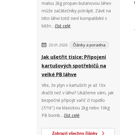
malou 2kg propan-butanovou láhev
může začátečníky potrápit. Závit na
této láhvi totiž není kompatibilní s
běžn...
číst celé
Články a poradna
20.01.2026
Jak ušetřit tisíce: Připojení
kartušových spotřebičů na
velké PB láhve
Víte, že plyn v kartuších je až 10x
dražší než v láhvi? Ukážeme vám, jak
bezpečně připojit vařič či topidlo
(7/16") na klasickou 2kg nebo 10kg
PB bomb...
číst celé
Zobrazit všechny články