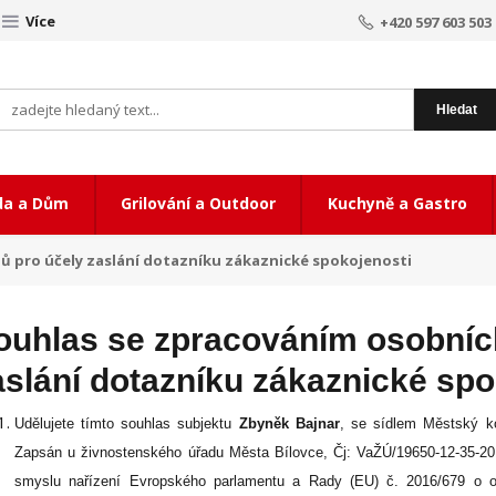
Více
+420 597 603 503
Hledat
da a Dům
Grilování a Outdoor
Kuchyně a Gastro
ů pro účely zaslání dotazníku zákaznické spokojenosti
ouhlas se zpracováním osobních
aslání dotazníku zákaznické spo
Udělujete tímto souhlas subjektu
Zbyněk Bajnar
, se sídlem Městský k
Zapsán u živnostenského úřadu Města Bílovce, Čj: VaŽÚ/19650-12-35-2
smyslu nařízení Evropského parlamentu a Rady (EU) č. 2016/679 o o