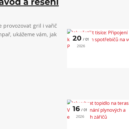
ávod a řešení
provozovat gril i vařič
mpař, ukážeme vám, jak
20
01
2026
16
01
2026