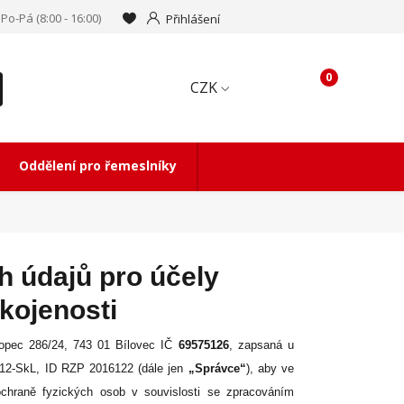
Po-Pá (8:00 - 16:00)
Přihlášení
0
CZK
Oddělení pro řemeslníky
 údajů pro účely
kojenosti
opec 286/24, 743 01 Bílovec IČ
69575126
, zapsaná u
012-SkL, ID RZP 2016122
(dále jen
„Správce“
), aby ve
chraně fyzických osob v souvislosti se zpracováním