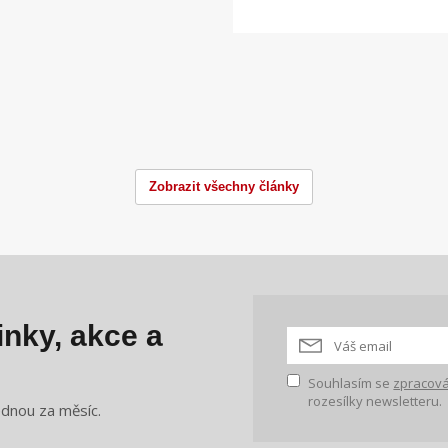
Zobrazit všechny články
nky, akce a
Souhlasím se
zpracová
rozesílky newsletteru.
ednou za měsíc.