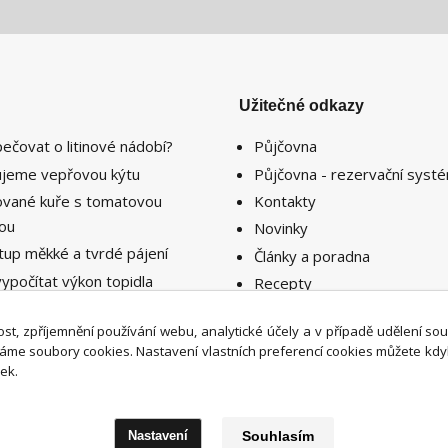
Užitečné odkazy
pečovat o litinové nádobí?
Půjčovna
lujeme vepřovou kýtu
Půjčovna - rezervační syst
lované kuře s tomatovou
Kontakty
sou
Novinky
tup měkké a tvrdé pájení
Články a poradna
vypočítat výkon topidla
Recepty
ebný k vytopení prostoru či
nosti ?
st, zpříjemnění používání webu, analytické účely a v případě udělení so
íváme soubory cookies. Nastavení vlastních preferencí cookies můžete kdy
ek.
Nastavení
Souhlasím
Upravit sběr cookies.