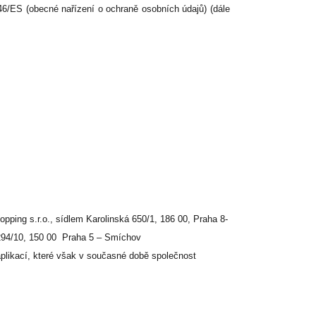
46/ES (obecné nařízení o ochraně osobních údajů) (dále
ping s.r.o., sídlem Karolinská 650/1, 186 00, Praha 8-
3294/10, 150 00 Praha 5 – Smíchov
aplikací, které však v současné době společnost