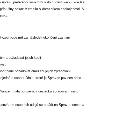
o úpravu preferencí soukromí v dolní části webu, kde lze
 příslušný odkaz v emailu s dotazníkem spokojenosti. V
ureka.
ětvzetí bude mít za následek ukončení zasílání
á
m a požadovat jejich kopii
nost
popřípadě požadovat omezení jejich zpracování
ejedná o osobní údaje, které je Správce povinen nebo
 Nařízení byla porušena v důsledku zpracování vašich
racováním osobních údajů se obrátit na Správce nebo na