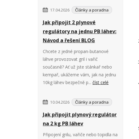
Články a poradna
17.04.2026
Jak připojit 2 plynové
regulátory na jednu PB láhev:
Návod a řešení BLOG
Chcete z jedné propan-butanové
láhve provozovat gril i vařič
současně? Ať už jste stánkař nebo
kempař, ukážeme vám, jak na jednu
10kg láhev bezpečně p...
číst celé
Články a poradna
10.04.2026
Jak připojit plynový regulátor
na 2 kg PB láhev
Připojení grilu, vařiče nebo topidla na