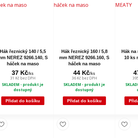
Hák řeznický 140 / 5,5
Hák řeznický 160 / 5,8
Hák na
mm NEREZ 9266.140, S
mm NEREZ 9266.160, S
10 ks 
háček na maso
háček na maso
37 Kč
44 Kč
4
/
ks
/
ks
31 Kč
bez DPH
36 Kč
bez DPH
39
SKLADEM - produkt je
SKLADEM - produkt je
SKLADE
dostupný
dostupný
Přidat do košíku
Přidat do košíku
Přid