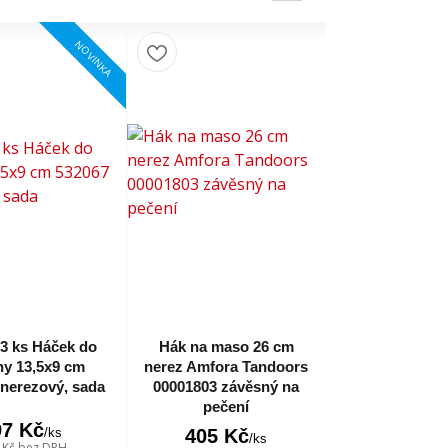
NOVINKA
 3 ks Háček do
Hák na maso 26 cm
ny 13,5x9 cm
nerez Amfora Tandoors
nerezový, sada
00001803 závěsný na
pečení
97 Kč
/
ks
405 Kč
/
ks
 Kč
bez DPH