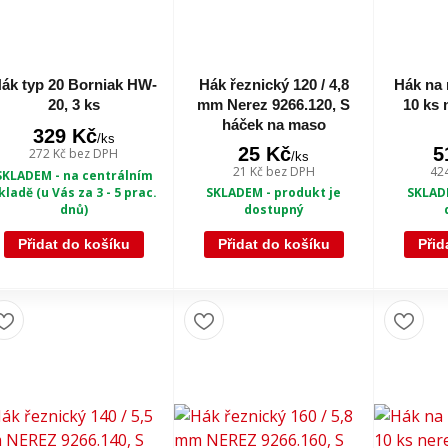
ák typ 20 Borniak HW-
Hák řeznický 120 / 4,8
Hák na
20, 3 ks
mm Nerez 9266.120, S
10 ks 
háček na maso
329 Kč
/
ks
25 Kč
5
272 Kč
bez DPH
/
ks
21 Kč
bez DPH
42
SKLADEM - na centrálním
kladě (u Vás za 3 - 5 prac.
SKLADEM - produkt je
SKLADE
dnů)
dostupný
Přidat do košíku
Přidat do košíku
Přid