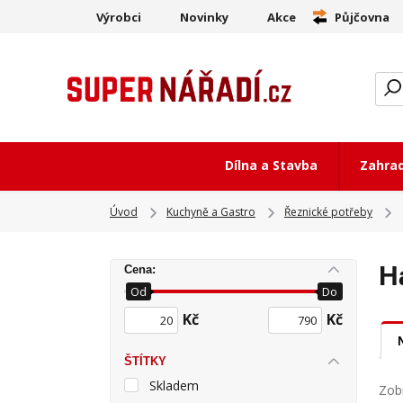
Výrobci
Novinky
Akce
Půjčovna
Dílna a Stavba
Zahra
Úvod
Kuchyně a Gastro
Řeznické potřeby
H
Cena:
Od
Do
Kč
Kč
ŠTÍTKY
Skladem
Zobr