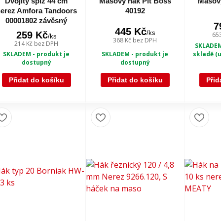
Dvojitý špíz 44 cm
Masový hák Pit Boss
Masový
erez Amfora Tandoors
40192
00001802 závěsný
7
445 Kč
/
ks
259 Kč
65
/
ks
368 Kč
bez DPH
214 Kč
bez DPH
SKLADEM
SKLADEM - produkt je
SKLADEM - produkt je
skladě (u
dostupný
dostupný
Přidat do košíku
Přidat do košíku
Přid