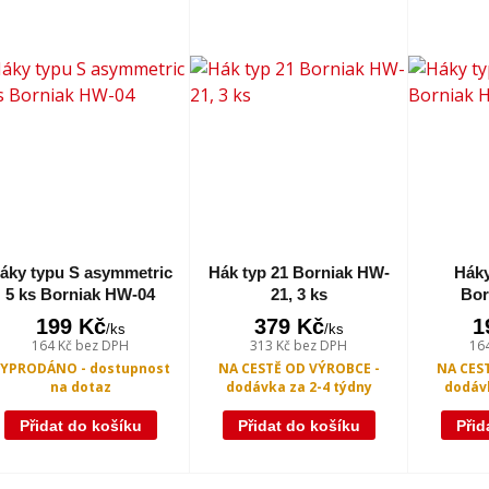
áky typu S asymmetric
Hák typ 21 Borniak HW-
Háky
5 ks Borniak HW-04
21, 3 ks
Bor
199 Kč
379 Kč
1
/
ks
/
ks
164 Kč
bez DPH
313 Kč
bez DPH
16
YPRODÁNO - dostupnost
NA CESTĚ OD VÝROBCE -
NA CES
na dotaz
dodávka za 2-4 týdny
dodávk
Přidat do košíku
Přidat do košíku
Přid