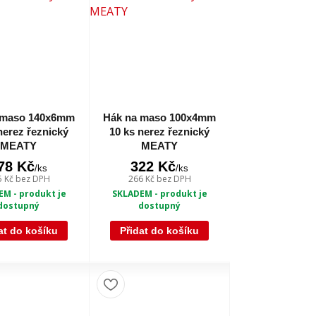
 maso 140x6mm
Hák na maso 100x4mm
nerez řeznický
10 ks nerez řeznický
MEATY
MEATY
78 Kč
322 Kč
/
ks
/
ks
5 Kč
bez DPH
266 Kč
bez DPH
M - produkt je
SKLADEM - produkt je
dostupný
dostupný
at do košíku
Přidat do košíku