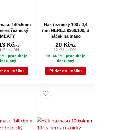
 maso 140x5mm
Hák řeznický 100 / 4,4
nerez řeznický
mm NEREZ 9266.100, S
MEATY
háček na maso
13 Kč
20 Kč
/
ks
/
ks
4 Kč
bez DPH
17 Kč
bez DPH
M - produkt je
SKLADEM - produkt je
dostupný
dostupný
at do košíku
Přidat do košíku