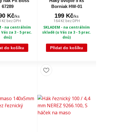
 hák Pit Boss
Háky dvojité 5 ks
67289
Borniak HW-01
90 Kč
199 Kč
/
ks
/
ks
3 Kč
bez DPH
164 Kč
bez DPH
 - na centrálním
SKLADEM - na centrálním
 Vás za 3 - 5 prac.
skladě (u Vás za 3 - 5 prac.
dnů)
dnů)
at do košíku
Přidat do košíku