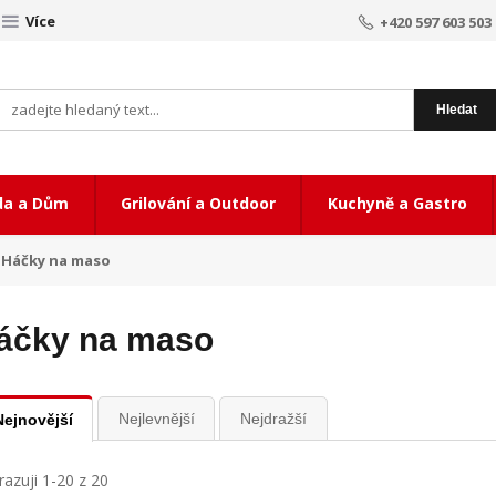
Více
+420 597 603 503
Hledat
da a Dům
Grilování a Outdoor
Kuchyně a Gastro
Háčky na maso
áčky na maso
Nejlevnější
Nejdražší
Nejnovější
azuji 1-20 z 20