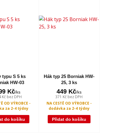
 typu S 5 ks
Hák typ 25 Borniak HW-
niak HW-03
25, 3 ks
99 Kč
449 Kč
/
ks
/
ks
4 Kč
bez DPH
371 Kč
bez DPH
TĚ OD VÝROBCE -
NA CESTĚ OD VÝROBCE -
a za 2-4 týdny
dodávka za 2-4 týdny
at do košíku
Přidat do košíku