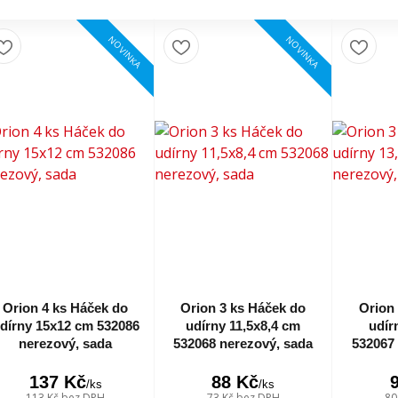
NOVINKA
NOVINKA
Orion 4 ks Háček do
Orion 3 ks Háček do
Orion
dírny 15x12 cm 532086
udírny 11,5x8,4 cm
udír
nerezový, sada
532068 nerezový, sada
532067 
137 Kč
88 Kč
/
ks
/
ks
113 Kč
bez DPH
73 Kč
bez DPH
80