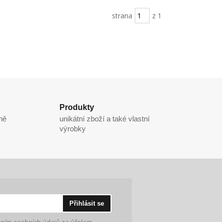
strana
z 1
Produkty
ně
unikátní zboží a také vlastní
výrobky
Přihlásit se