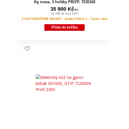
Kg masa, 3 hořáky PB/ZP, 7230160
35 900 Kč
/
ks
29 669 Kč
bez DPH
V DISTRIBUČNÍM SKLADU - dodací lhůta 2 - 7 prac. dnů
Přidat do košíku