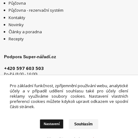
Půjčovna
Půjčovna - rezervační systém
Kontakty
Novinky
Články a poradna
Recepty
Podpora Super-nářadí.cz
+420 597 603 503
Po-Pá (8:00 - 16:00)
info@super-naradi.cz
Pro základní funkčnost, zpříjemnění používání webu, analytické
účely a v případě udělení souhlasu také pro účely cílení
reklamy využíváme soubory cookies. Nastavení vlastních
preferencí cookies můžete kdykoli upravit odkazem ve spodní
části stránek.
Souhlasím
Nastavení
Upravit sběr cookies.