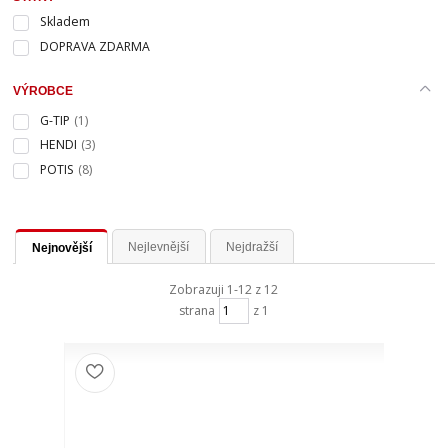
Skladem
DOPRAVA ZDARMA
VÝROBCE
G-TIP
(1)
HENDI
(3)
POTIS
(8)
Nejlevnější
Nejdražší
Nejnovější
Zobrazuji 1-12 z 12
strana
z 1