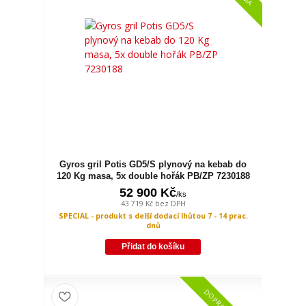
Gyros gril Potis GD5/S plynový na kebab do
120 Kg masa, 5x double hořák PB/ZP 7230188
52 900 Kč
/
ks
43 719 Kč
bez DPH
SPECIAL - produkt s delší dodací lhůtou 7 - 14 prac.
dnů
Přidat do košíku