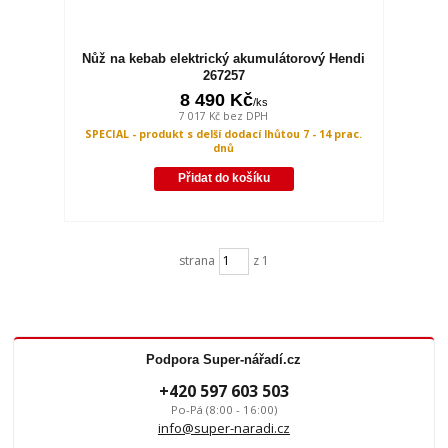
Nůž na kebab elektrický akumulátorový Hendi
267257
8 490 Kč
/
ks
7 017 Kč
bez DPH
SPECIAL - produkt s delší dodací lhůtou 7 - 14 prac.
dnů
Přidat do košíku
strana
z 1
Podpora Super-nářadí.cz
+420 597 603 503
Po-Pá (8:00 - 16:00)
info@super-naradi.cz