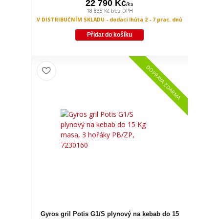
22 790 Kč
/
ks
18 835 Kč
bez DPH
V DISTRIBUČNÍM SKLADU - dodací lhůta 2 - 7 prac. dnů
Přidat do košíku
DOPRAVA ZDARMA
Gyros gril Potis G1/S plynový na kebab do 15