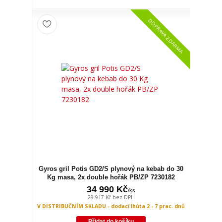
DOPRAVA ZDARMA
Gyros gril Potis GD2/S plynový na kebab do 30
Kg masa, 2x double hořák PB/ZP 7230182
34 990 Kč
/
ks
28 917 Kč
bez DPH
V DISTRIBUČNÍM SKLADU - dodací lhůta 2 - 7 prac. dnů
Přidat do košíku