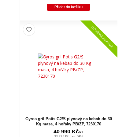
Přidat do košíku
DOPRAVA ZDARMA
Gyros gril Potis G2/S plynový na kebab do 30
Kg masa, 4 hořáky PB/ZP, 7230170
40 990 Kč
/
ks
33 876 Kč
bez DPH