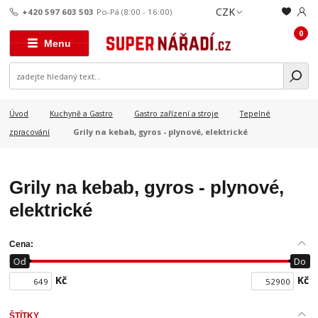
CZK
+420 597 603 503
Po-Pá (8:00 - 16:00)
0
Menu
Úvod
Kuchyně a Gastro
Gastro zařízení a stroje
Tepelné
Grily na kebab, gyros - plynové, elektrické
zpracování
Grily na kebab, gyros - plynové,
elektrické
Cena:
Od
Do
Kč
Kč
ŠTÍTKY