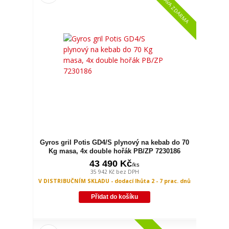
DOPRAVA ZDARMA
Gyros gril Potis GD4/S plynový na kebab do 70
Kg masa, 4x double hořák PB/ZP 7230186
43 490 Kč
/
ks
35 942 Kč
bez DPH
V DISTRIBUČNÍM SKLADU - dodací lhůta 2 - 7 prac. dnů
Přidat do košíku