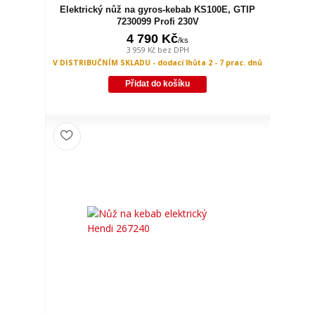
Elektrický nůž na gyros-kebab KS100E, GTIP
7230099 Profi 230V
4 790 Kč
/
ks
3 959 Kč
bez DPH
V DISTRIBUČNÍM SKLADU - dodací lhůta 2 - 7 prac. dnů
Přidat do košíku