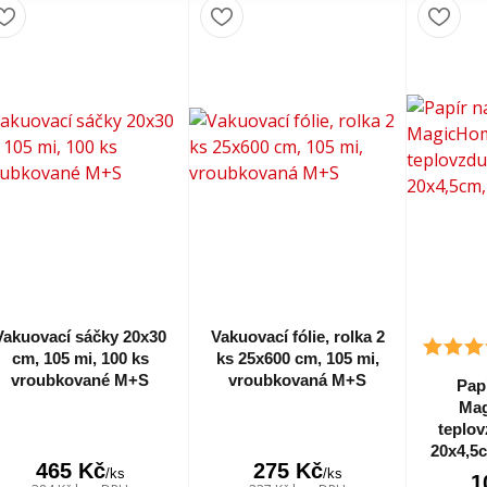
Vakuovací sáčky 20x30
Vakuovací fólie, rolka 2
cm, 105 mi, 100 ks
ks 25x600 cm, 105 mi,
vroubkované M+S
vroubkovaná M+S
Pap
Mag
teplov
20x4,5c
465 Kč
275 Kč
/
ks
/
ks
1