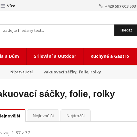
Více
+420 597 603 503
Hledat
da a Dům
Grilování a Outdoor
Kuchyně a Gastro
Vakuovací sáčky, folie, rolky
Příprava jídel
akuovací sáčky, folie, rolky
Nejlevnější
Nejdražší
Nejnovější
azuji 1-37 z 37