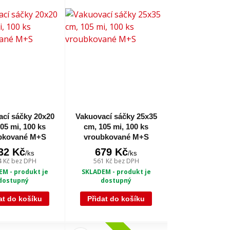
cí sáčky 20x20
Vakuovací sáčky 25x35
05 mi, 100 ks
cm, 105 mi, 100 ks
bkované M+S
vroubkované M+S
32 Kč
679 Kč
/
ks
/
ks
4 Kč
bez DPH
561 Kč
bez DPH
M - produkt je
SKLADEM - produkt je
dostupný
dostupný
at do košíku
Přidat do košíku