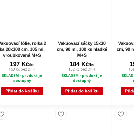
Vakuovací fólie, rolka 2
Vakuovací sáčky 15x30
Vakuova
ks 28x300 cm, 105 mi,
cm, 90 mi, 100 ks hladké
cm, 90 m
vroubkovaná M+S
M+S
197 Kč
184 Kč
1
/
ks
/
ks
163 Kč
bez DPH
152 Kč
bez DPH
15
SKLADEM - produkt je
SKLADEM - produkt je
SKLADE
dostupný
dostupný
Přidat do košíku
Přidat do košíku
Přid