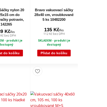
Sáčky nylon 20
Bravo vakuovací sáčky
 25x15 cm do
28x40 cm, vroubkované
ačky potravin,
5 ks 10482200
142265
135 Kč
/
ks
89 Kč
/
ks
112 Kč
bez DPH
 Kč
bez DPH
SKLADEM - produkt je
M - produkt je
dostupný
dostupný
at do košíku
Přidat do košíku