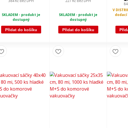
384 Kč
bez DPH
227 Kč
bez DPH
84
V DISTR
SKLADEM - produkt je
SKLADEM - produkt je
dodací 
dostupný
dostupný
Přidat do košíku
Přidat do košíku
Přid