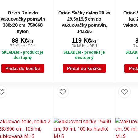
Orion Role do
Orion Sáčky nylon 20 ks
Orion 
vakuovačky potravin
29,5x19,5 cm do
ks,
300x20 cm, 750668
vakuovačky potravin,
vakuov
nylon
142266
88 Kč
119 Kč
/
ks
/
ks
73 Kč
bez DPH
98 Kč
bez DPH
74
SKLADEM - produkt je
SKLADEM - produkt je
SKLADE
dostupný
dostupný
Přidat do košíku
Přidat do košíku
Přid