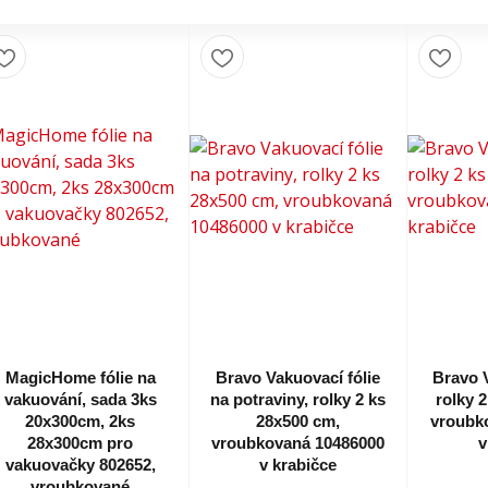
MagicHome fólie na
Bravo Vakuovací fólie
Bravo V
vakuování, sada 3ks
na potraviny, rolky 2 ks
rolky 
20x300cm, 2ks
28x500 cm,
vroubk
28x300cm pro
vroubkovaná 10486000
v
vakuovačky 802652,
v krabičce
vroubkované