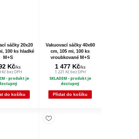
cí sáčky 20x20
Vakuovací sáčky 40x60
i, 100 ks hladké
cm, 105 mi, 100 ks
M+S
vroubkované M+S
92 Kč
1 477 Kč
/
ks
/
ks
9 Kč
bez DPH
1 221 Kč
bez DPH
M - produkt je
SKLADEM - produkt je
dostupný
dostupný
at do košíku
Přidat do košíku