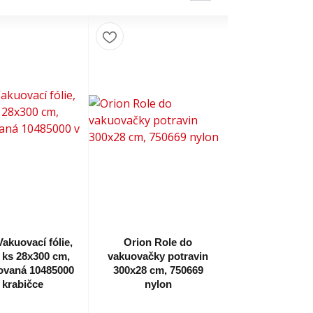
akuovací fólie,
Orion Role do
2 ks 28x300 cm,
vakuovačky potravin
ovaná 10485000
300x28 cm, 750669
 krabičce
nylon