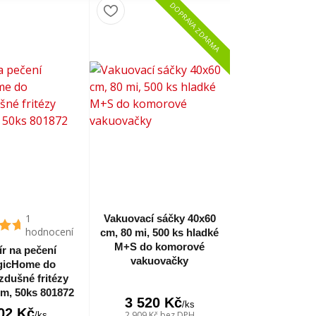
DOPRAVA ZDARMA
1
Vakuovací sáčky 40x60
hodnocení
cm, 80 mi, 500 ks hladké
M+S do komorové
ír na pečení
vakuovačky
icHome do
zdušné fritézy
m, 50ks 801872
3 520 Kč
/
ks
02 Kč
2 909 Kč
bez DPH
/
ks