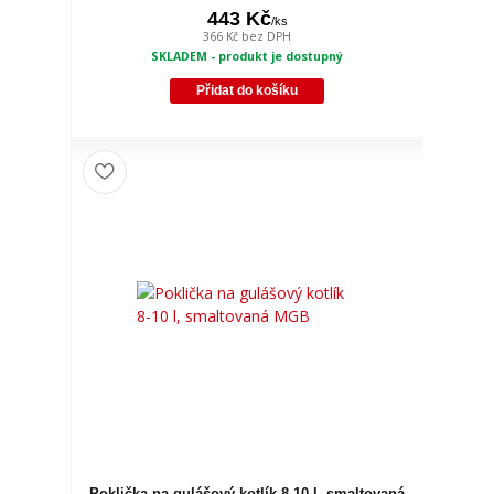
443 Kč
/
ks
366 Kč
bez DPH
SKLADEM - produkt je dostupný
Přidat do košíku
Poklička na gulášový kotlík 8-10 l, smaltovaná