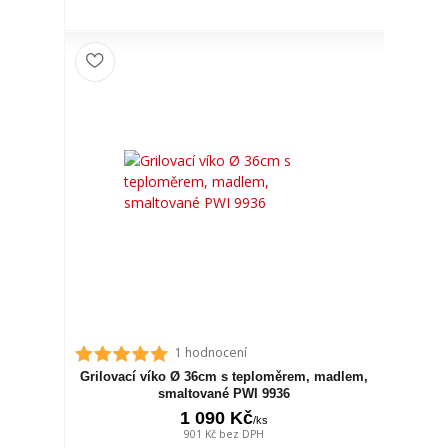
1 hodnocení
Grilovací víko Ø 36cm s teploměrem, madlem,
smaltované PWI 9936
1 090 Kč
/
ks
901 Kč
bez DPH