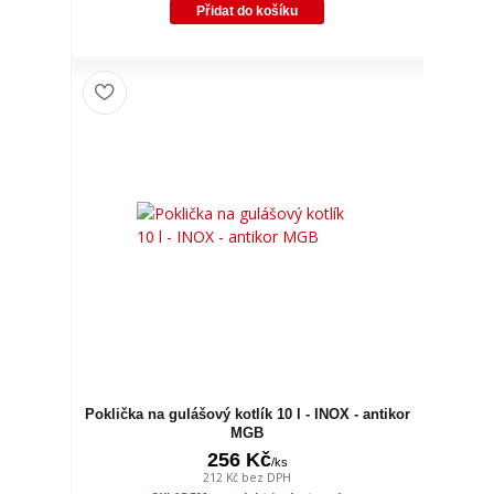
Přidat do košíku
Poklička na gulášový kotlík 10 l - INOX - antikor
MGB
256 Kč
/
ks
212 Kč
bez DPH