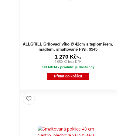
ALLGRILL Grilovací víko Ø 42cm s teploměrem,
madlem, smaltované PWI, 9945
1 270 Kč
/
ks
1 050 Kč
bez DPH
SKLADEM - produkt je dostupný
Přidat do košíku