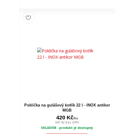
Poklička na gulášový kotlík 22 l - INOX antikor
MGB
420 Kč
/
ks
347 Kč
bez DPH
SKLADEM - produkt je dostupný