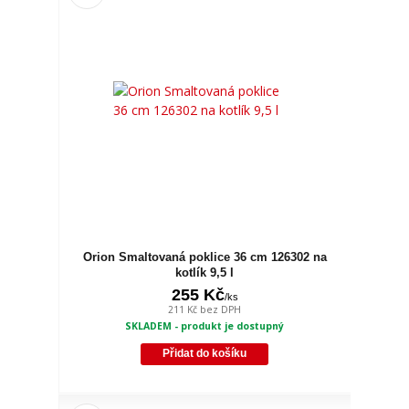
Orion Smaltovaná poklice 36 cm 126302 na
kotlík 9,5 l
255 Kč
/
ks
211 Kč
bez DPH
SKLADEM - produkt je dostupný
Přidat do košíku