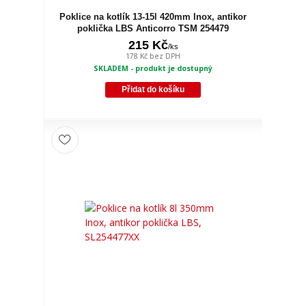
Poklice na kotlík 13-15l 420mm Inox, antikor
poklička LBS Anticorro TSM 254479
215 Kč
/
ks
178 Kč
bez DPH
SKLADEM - produkt je dostupný
Přidat do košíku