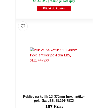
SKLADEM - produkt je dostupný
Přidat do košíku
Poklice na kotlík 10l 370mm Inox, antikor
poklička LBS, SL254478XX
197 Kč
/
ks