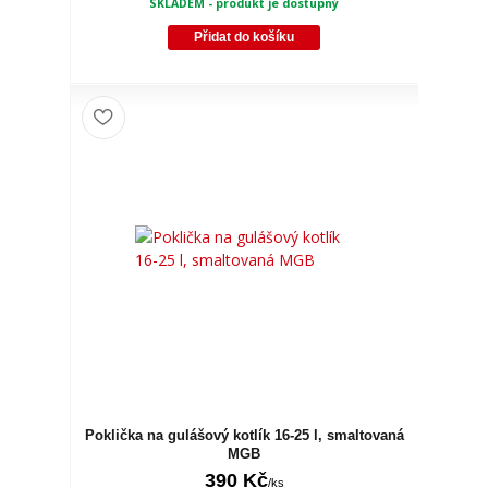
SKLADEM - produkt je dostupný
Přidat do košíku
Poklička na gulášový kotlík 16-25 l, smaltovaná
MGB
390 Kč
/
ks