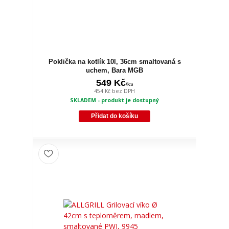
Poklička na kotlík 10l, 36cm smaltovaná s
uchem, Bara MGB
549 Kč
/
ks
454 Kč
bez DPH
SKLADEM - produkt je dostupný
Přidat do košíku