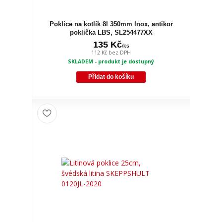
Poklice na kotlík 8l 350mm Inox, antikor
poklička LBS, SL254477XX
135 Kč
/
ks
112 Kč
bez DPH
SKLADEM - produkt je dostupný
Přidat do košíku