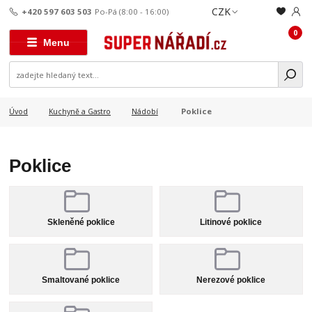
CZK
+420 597 603 503
Po-Pá (8:00 - 16:00)
0
Menu
Poklice
Úvod
Kuchyně a Gastro
Nádobí
Poklice
Skleněné poklice
Litinové poklice
Smaltované poklice
Nerezové poklice