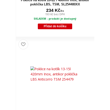
Poklice na kotlík 20-22 l 480mm Inox, antikor
poklička LBS, TSM, SL254480XX
234 Kč
/
ks
193 Kč
bez DPH
SKLADEM - produkt je dostupný
Přidat do košíku