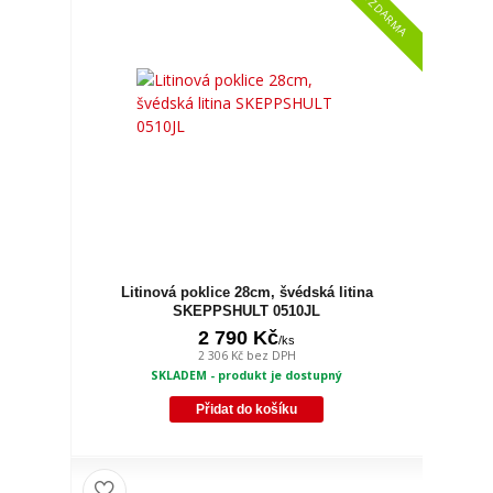
Litinová poklice 28cm, švédská litina
SKEPPSHULT 0510JL
2 790 Kč
/
ks
2 306 Kč
bez DPH
SKLADEM - produkt je dostupný
Přidat do košíku