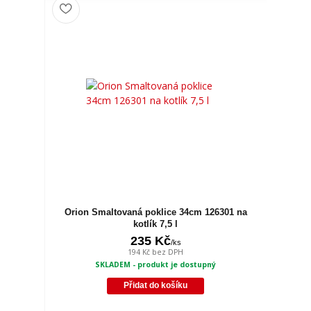
Orion Smaltovaná poklice 34cm 126301 na
kotlík 7,5 l
235 Kč
/
ks
194 Kč
bez DPH
SKLADEM - produkt je dostupný
Přidat do košíku