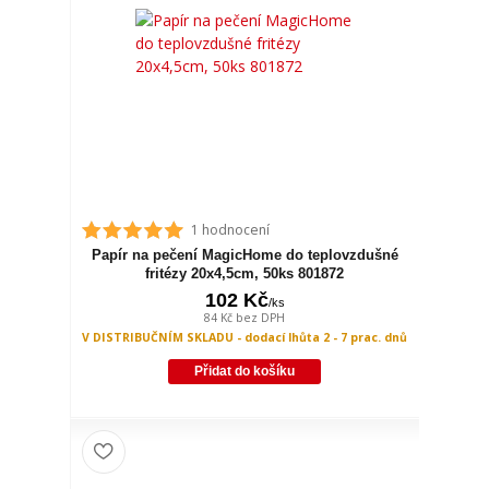
1 hodnocení
Papír na pečení MagicHome do teplovzdušné
fritézy 20x4,5cm, 50ks 801872
102 Kč
/
ks
84 Kč
bez DPH
V DISTRIBUČNÍM SKLADU - dodací lhůta 2 - 7 prac. dnů
Přidat do košíku