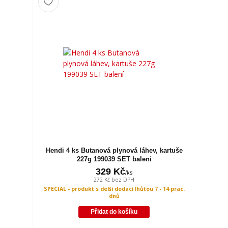
Hendi 4 ks Butanová plynová láhev, kartuše
227g 199039 SET balení
329 Kč
/
ks
272 Kč
bez DPH
SPECIAL - produkt s delší dodací lhůtou 7 - 14 prac.
dnů
Přidat do košíku