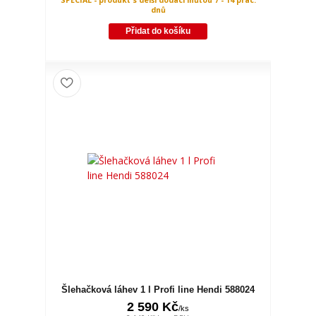
dnů
Přidat do košíku
Šlehačková láhev 1 l Profi line Hendi 588024
2 590 Kč
/
ks