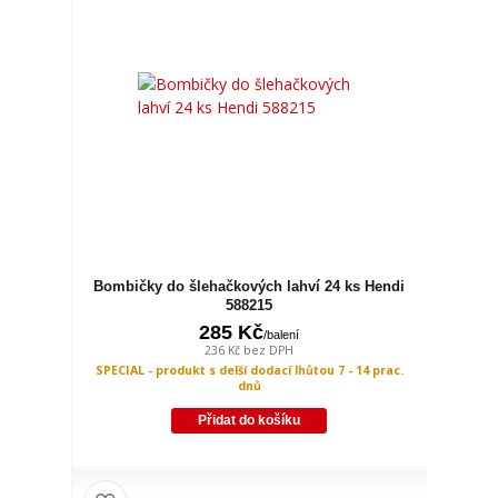
Bombičky do šlehačkových lahví 24 ks Hendi
588215
285 Kč
/
balení
236 Kč
bez DPH
SPECIAL - produkt s delší dodací lhůtou 7 - 14 prac.
dnů
Přidat do košíku