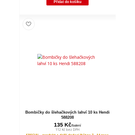
Přidat do košíku
Bombičky do šlehačkových lahví 10 ks Hendi
588208
135 Kč
/
balení
112 Kč
bez DPH
SPECIAL - produkt s delší dodací lhůtou 7 - 14 prac.