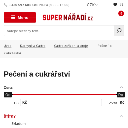
CZK
+420 597 603 503
Po-Pá (8:00 - 16:00)
0
Menu
Pečení a
Úvod
Kuchyně a Gastro
Gastro zařízení a stroje
cukrářství
Pečení a cukrářství
Cena:
Od
Do
Kč
Kč
ŠTÍTKY
Skladem