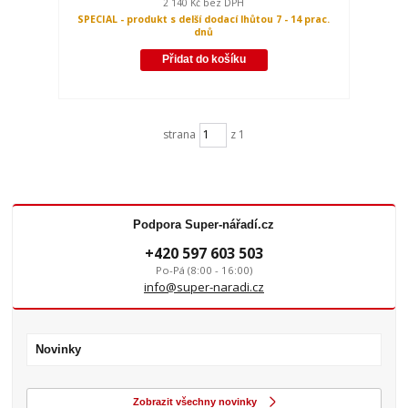
2 140 Kč
bez DPH
SPECIAL - produkt s delší dodací lhůtou 7 - 14 prac.
dnů
Přidat do košíku
strana
z 1
Podpora Super-nářadí.cz
+420 597 603 503
Po-Pá (8:00 - 16:00)
info@super-naradi.cz
Novinky
Zobrazit všechny novinky