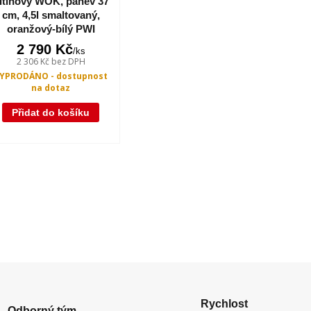
itinový WOK, pánev 37
cm, 4,5l smaltovaný,
oranžový-bílý PWI
2 790 Kč
/
ks
2 306 Kč
bez DPH
YPRODÁNO - dostupnost
na dotaz
Přidat do košíku
Rychlost
Odborný tým