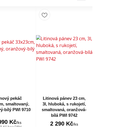
inový pekáč
Litinová pánev 23 cm,
m, smaltovaný,
3l, hluboká, s rukojetí,
ý-bílý PWI 9710
smaltovaná, oranžová-
bílá PWI 9742
990 Kč
/
ks
2 290 Kč
/
ks
45 Kč
bez DPH