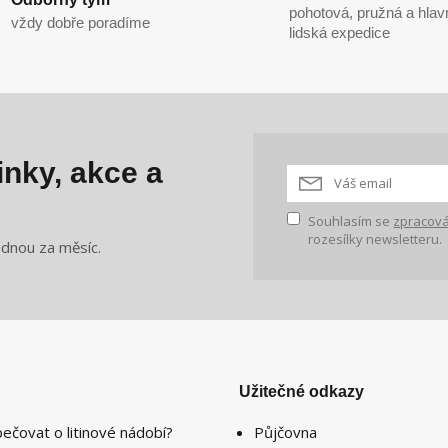
pohotová, pružná a hlav
vždy dobře poradíme
lidská expedice
nky, akce a
Souhlasím se
zpracová
rozesílky newsletteru.
ednou za měsíc.
Užitečné odkazy
pečovat o litinové nádobí?
Půjčovna