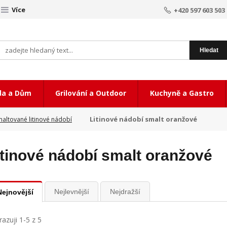
Více
+420 597 603 503
Hledat
da a Dům
Grilování a Outdoor
Kuchyně a Gastro
Litinové nádobí smalt oranžové
altované litinové nádobí
itinové nádobí smalt oranžové
Nejlevnější
Nejdražší
Nejnovější
azuji 1-5 z 5