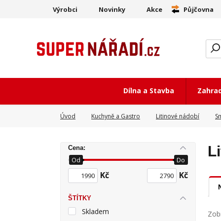
Výrobci
Novinky
Akce
Půjčovna
Dílna a Stavba
Zahra
Úvod
Kuchyně a Gastro
Litinové nádobí
Sm
L
Cena:
Od
Do
Kč
Kč
ŠTÍTKY
Skladem
Zobr