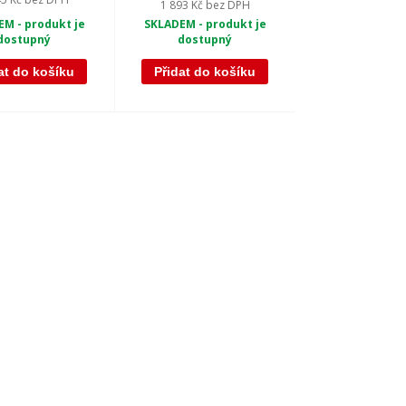
1 893 Kč
bez DPH
M - produkt je
SKLADEM - produkt je
dostupný
dostupný
at do košíku
Přidat do košíku