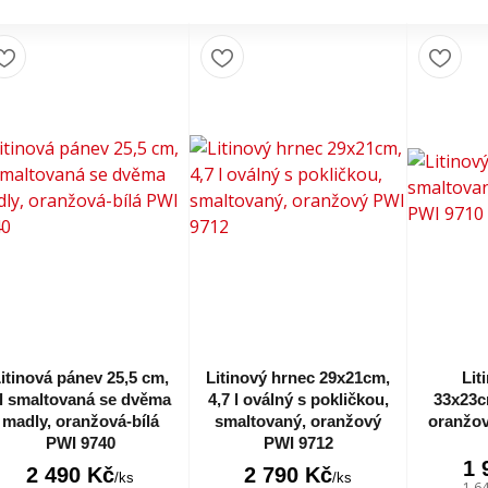
itinová pánev 25,5 cm,
Litinový hrnec 29x21cm,
Lit
l smaltovaná se dvěma
4,7 l oválný s pokličkou,
33x23c
madly, oranžová-bílá
smaltovaný, oranžový
oranžov
PWI 9740
PWI 9712
1 
2 490 Kč
2 790 Kč
/
ks
/
ks
1 6