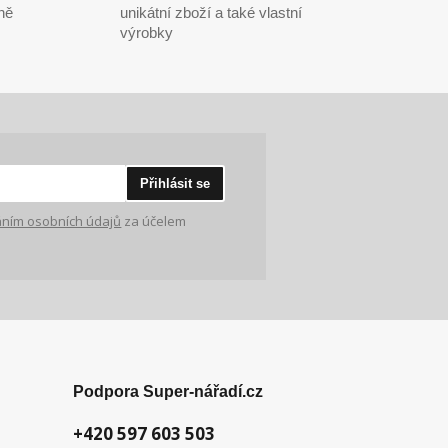
ně
unikátní zboží a také vlastní
výrobky
Přihlásit se
ním osobních údajů
za účelem
Podpora Super-nářadí.cz
+420 597 603 503