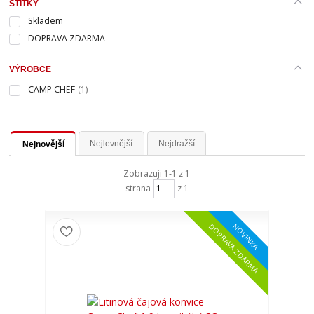
ŠTÍTKY
Skladem
DOPRAVA ZDARMA
VÝROBCE
CAMP CHEF
(1)
Nejlevnější
Nejdražší
Nejnovější
Zobrazuji 1-1 z 1
strana
z 1
NOVINKA
DOPRAVA ZDARMA