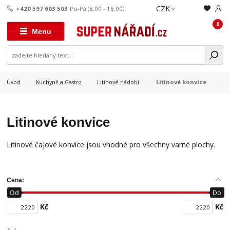
CZK
+420 597 603 503
Po-Pá (8:00 - 16:00)
0
Menu
Litinové konvice
Úvod
Kuchyně a Gastro
Litinové nádobí
Litinové konvice
Litinové čajové konvice jsou vhodné pro všechny varné plochy.
Cena:
Od
Do
Kč
Kč