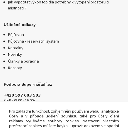
Jak vypočítat výkon topidla potřebný k vytopení prostoru či
místnosti ?
Užitečné odkazy
Půjčovna
Půjčovna - rezervační systém
Kontakty
Novinky
Články a poradna
Recepty
Podpora Super-nářadí.cz
+420 597 603 503
Po-Pá (8:00 - 16:00)
info@super-naradi.cz
Pro základní funkčnost, zpříjemnění používání webu, analytické
účely a v případě udělení souhlasu také pro účely cílení
reklamy využíváme soubory cookies. Nastavení vlastních
preferencí cookies můžete kdykoli upravit odkazem ve spodní