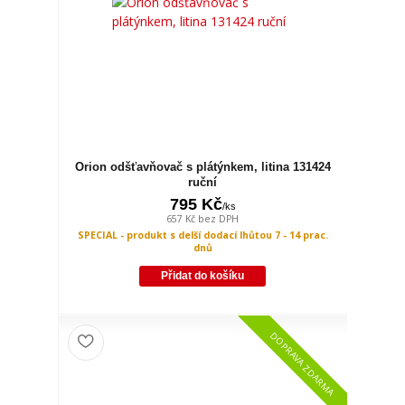
Orion odšťavňovač s plátýnkem, litina 131424
ruční
795 Kč
/
ks
657 Kč
bez DPH
SPECIAL - produkt s delší dodací lhůtou 7 - 14 prac.
dnů
Přidat do košíku
DOPRAVA ZDARMA