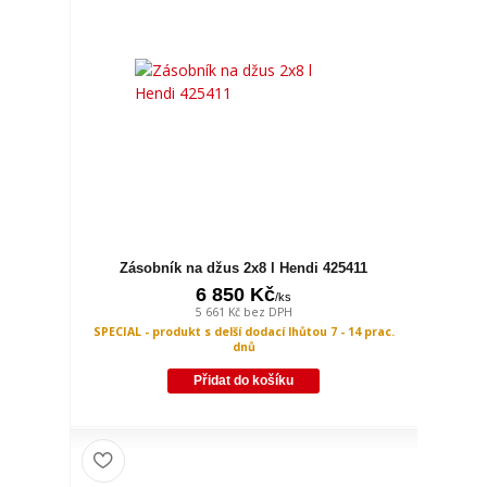
Zásobník na džus 2x8 l Hendi 425411
6 850 Kč
/
ks
5 661 Kč
bez DPH
SPECIAL - produkt s delší dodací lhůtou 7 - 14 prac.
dnů
Přidat do košíku