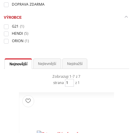
DOPRAVA ZDARMA
VÝROBCE
G21
(1)
HENDI
(5)
ORION
(1)
Nejlevnější
Nejdražší
Nejnovější
Zobrazuji 1-7 z 7
strana
z 1