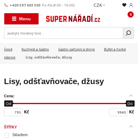
CZK
+420 597 603 503
Po-Pá (8:00 - 16:00)
0
Menu
Úvod
Kuchyně a Gastro
Gastro zařízení a stroje
Bufet a horké
Lisy, odšťavňovače, džusy
nápoje
Lisy, odšťavňovače, džusy
Cena:
Od
Do
Kč
Kč
ŠTÍTKY
Skladem