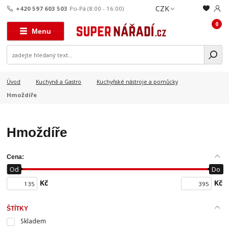
CZK
+420 597 603 503
Po-Pá (8:00 - 16:00)
0
Menu
Úvod
Kuchyně a Gastro
Kuchyňské nástroje a pomůcky
Hmoždíře
Hmoždíře
Cena:
Od
Do
Kč
Kč
ŠTÍTKY
Skladem