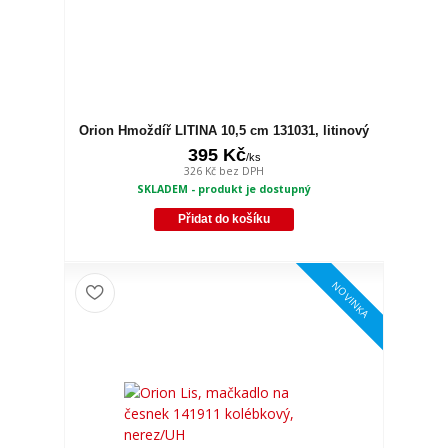
Orion Hmoždíř LITINA 10,5 cm 131031, litinový
395 Kč
/
ks
326 Kč
bez DPH
SKLADEM - produkt je dostupný
Přidat do košíku
NOVINKA