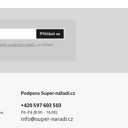
Přihlásit se
ním osobních údajů
za účelem
Podpora Super-nářadí.cz
+420 597 603 503
Po-Pá (8:00 - 16:00)
ém
info@super-naradi.cz