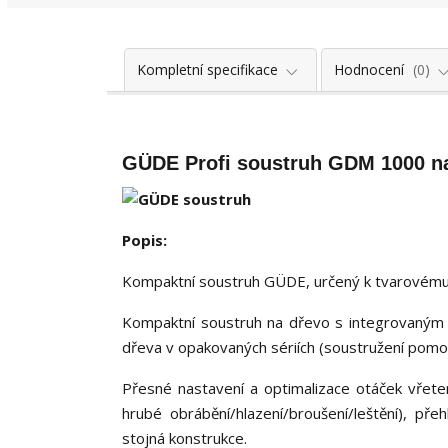
Kompletní specifikace
Hodnocení
0
GÜDE Profi soustruh GDM 1000 na
Popis:
Kompaktní soustruh GÜDE, určený k tvarovému
Kompaktní soustruh na dřevo s integrovaným 
dřeva v opakovaných sériích (soustružení pomocí
Přesné nastavení a optimalizace otáček vřete
hrubé obrábění/hlazení/broušení/leštění), přeh
stojná konstrukce.