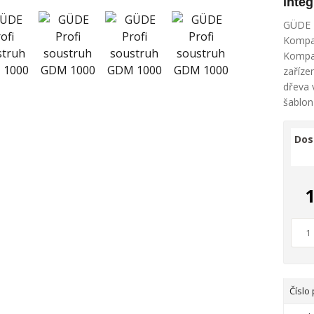
inte
GÜDE P
Kompak
Kompak
zaříze
dřeva 
šablon
Dos
Číslo