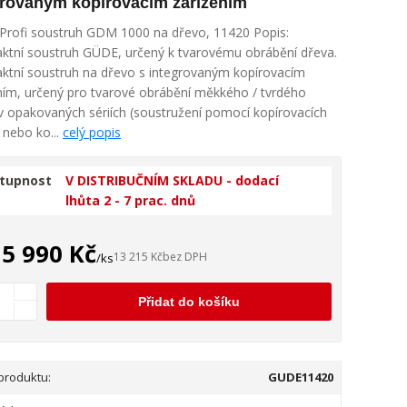
grovaným kopírovacím zařízením
rofi soustruh GDM 1000 na dřevo, 11420 Popis:
tní soustruh GÜDE, určený k tvarovému obrábění dřeva.
tní soustruh na dřevo s integrovaným kopírovacím
ním, určený pro tvarové obrábění měkkého / tvrdého
v opakovaných sériích (soustružení pomocí kopírovacích
 nebo ko...
celý popis
tupnost
V DISTRIBUČNÍM SKLADU - dodací
lhůta 2 - 7 prac. dnů
15 990 Kč
13 215 Kč
bez DPH
/
ks
Přidat do košíku
 produktu:
GUDE11420