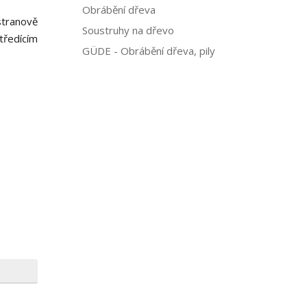
Obrábění dřeva
stranově
Soustruhy na dřevo
tředícím
GÜDE - Obrábění dřeva, pily