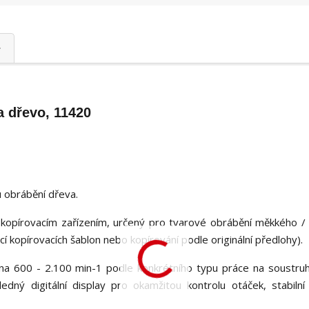
 dřevo, 11420
 obrábění dřeva.
kopírovacím zařízením, určený pro tvarové obrábění měkkého /
 kopírovacích šablon nebo kopírování podle originální předlohy).
na 600 - 2.100 min-1 podle konkrétního typu práce na soustruh
ledný digitální display pro okamžitou kontrolu otáček, stabilní