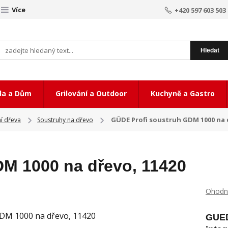
Více
+420 597 603 503
Hledat
da a Dům
Grilování a Outdoor
Kuchyně a Gastro
GÜDE Profi soustruh GDM 1000 na 
ní dřeva
Soustruhy na dřevo
M 1000 na dřevo, 11420
Ohodno
GUED