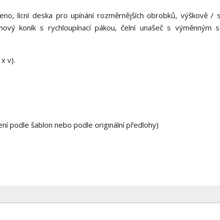
o, lícní deska pro upínání rozměrnějších obrobků, výškově / 
tinový koník s rychloupínací pákou, čelní unašeč s výměnným s
x v).
ení podle šablon nebo podle originální předlohy)