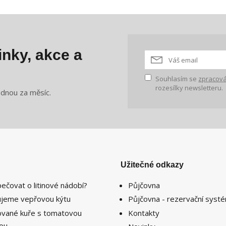
nky, akce a
Souhlasím se
zpracová
rozesílky newsletteru.
ednou za měsíc.
Užitečné odkazy
pečovat o litinové nádobí?
Půjčovna
lujeme vepřovou kýtu
Půjčovna - rezervační syst
lované kuře s tomatovou
Kontakty
sou