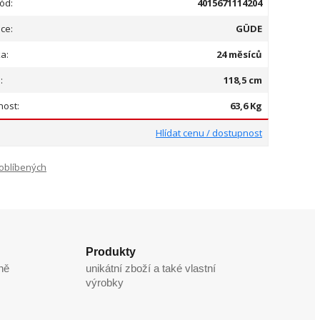
ód:
4015671114204
ce:
GÜDE
a:
24 měsíců
:
118,5 cm
ost:
63,6 Kg
Hlídat cenu / dostupnost
oblíbených
Produkty
ně
unikátní zboží a také vlastní
výrobky