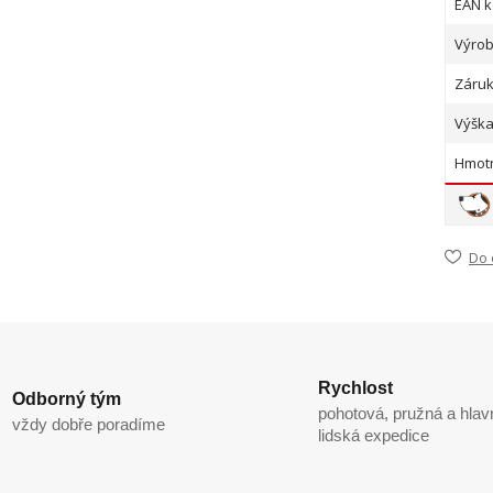
EAN k
Výrob
Záruk
Výška
Hmotn
Do 
Rychlost
Odborný tým
pohotová, pružná a hlav
vždy dobře poradíme
lidská expedice