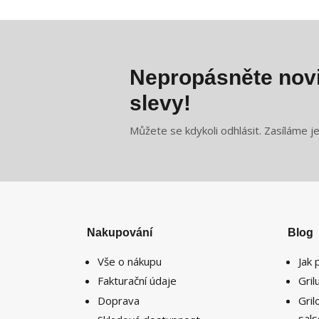
Nepropásněte novi
slevy!
Můžete se kdykoli odhlásit. Zasíláme j
Nakupování
Blog
Vše o nákupu
Jak 
Fakturační údaje
Gri
Doprava
Gri
sal